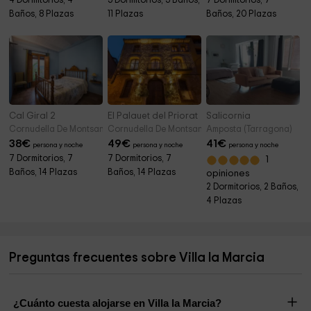
4 Dormitorios, 4
5 Dormitorios, 5 Baños,
7 Dormitorios, 7
Baños, 8 Plazas
11 Plazas
Baños, 20 Plazas
Cal Giral 2
El Palauet del Priorat
Salicornia
Cornudella De Montsant (Tarragona)
Cornudella De Montsant (Tarragona)
Amposta (Tarragona)
38
€
49
€
41
€
persona y noche
persona y noche
persona y noche
7 Dormitorios, 7
7 Dormitorios, 7
1
Baños, 14 Plazas
Baños, 14 Plazas
opiniones
2 Dormitorios, 2 Baños,
4 Plazas
Preguntas frecuentes sobre Villa la Marcia
¿Cuánto cuesta alojarse en Villa la Marcia?