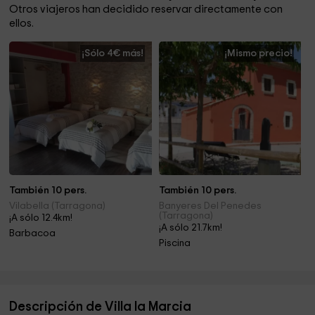
Otros viajeros han decidido reservar directamente con
ellos.
¡Sólo 4€ más!
¡Mismo precio!
También 10 pers.
También 10 pers.
Vilabella (Tarragona)
Banyeres Del Penedes
(Tarragona)
¡A sólo 12.4km!
¡A sólo 21.7km!
Barbacoa
Piscina
Descripción de Villa la Marcia