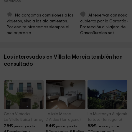
servicios
Iglesia Cristiana Bíblica Bautista
2,3 km
Ayuntamiento de Torredembarra
2,5 km
No cargamos comisiones a los 
Al reservar con nosotr
viajeros, sino a los alojamientos. 
cubierto por la Garantía de
Parròquia de Santa Margarida
2,9 km
Por eso te ofrecemos siempre el 
Protección al viajero de 
mejor precio.
CasasRurales.net
Ayuntamiento de la Riera de Gaià
3,0 km
Parroquia de Sant Joan Baptista
3,0 km
Los interesados en Villa la Marcia también han
Ayuntamiento de la Riera de Gaia
3,7 km
consultado
Iglesia de Sant Jordi
4,2 km
Casa Victoria
La iaia Merce
La Muntanya Alojamient
La Vilella Baixa (Tarragona)
L' Aldea (Tarragona)
Tortosa (Tarragona)
25
€
54
€
58
€
persona y noche
persona y noche
persona y noche