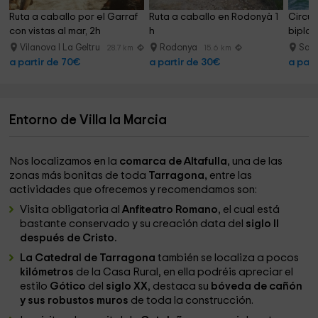
Ruta a caballo por el Garraf 
Ruta a caballo en Rodonyà 1 
Circui
con vistas al mar, 2h
h
biplaz
Vilanova I La Geltru
Rodonya
Sal
28.7 km
15.6 km
a partir de 70€
a partir de 30€
a part
Entorno de Villa la Marcia
Nos localizamos en la
comarca de Altafulla
, una de las
zonas más bonitas de toda
Tarragona,
entre las
actividades que ofrecemos y recomendamos son:
Visita obligatoria al
Anfiteatro Romano
, el cual está
bastante conservado y su creación data del
siglo II
después de Cristo.
La Catedral de Tarragona
también se localiza a pocos
kilómetros
de la Casa Rural, en ella podréis apreciar el
estilo
Gótico
del
siglo XX
, destaca su
bóveda de cañón
y sus robustos muros
de toda la construcción.