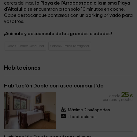
cerca del mar,
la Pl
aya de l'Arrabassada
o la misma Playa
d'Altafulla
se encuentran a tan sólo 10 minutos en coche.
Cabe destacar que contamos con un
parking
privado para
vosotros.
¡Anímate y desconecta de las grandes ciudades!
Casas Rurales Cataluña
Casas Rurales Tarragona
Habitaciones
Habitación Doble con aseo compartido
25
desde
€
persona y noche
Máximo 2 huéspedes
1 habitaciones