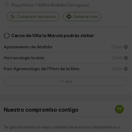
Plaça Nova, 1
43893
Altafulla
(
Tarragona
)
Compartir ubicación
Generar ruta
Cerca de Villa la Marcia podrás visitar:
Ayuntamiento de Altafulla
0,1 km
Hort ecologic la sinia
1,3 km
Parc Agroecològic de l?Hort de la Sínia
1,4 km
Tecnicsjardi
1,5 km
Más
Parròquia de Sant Pere
1,6 km
Ayuntamiento De Savalla Del Comtat
1,6 km
Nuestro compromiso contigo
Ayuntamiento de Torredembarra
1,6 km
Ayuntamiento de Torredembarra
2,2 km
Te garantizamos la mejor calidad de nuestros alojamientos y