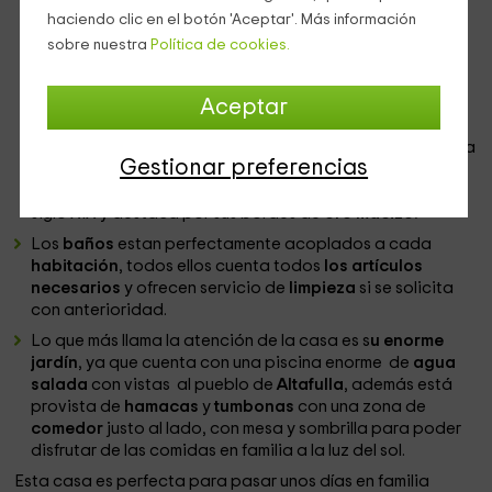
casas de
Tarragna
, destacamos el enorme
piano
en el
haciendo clic en el botón 'Aceptar'. Más información
centro de la sala además del
billar
. Justo al fondo nos
sobre nuestra
Política de cookies.
encontramos con el amplio comedor que cuenta con
todos los utensílios básicos además de los
electrodómesticos
, también dispone con una
mesa
Aceptar
extra-larga
adaptada para un máximo de
10
comensales
, la decoración de esta estancia es exquisita
Gestionar preferencias
gracias a sus antiguas
cortinas
y
armarios
de madera a
los lados de las paredes. La
lámpara
de la sala es del
siglo XIX y destaca por sus bordes de
oro macizo.
Los
baños
estan perfectamente acoplados a cada
habitación
, todos ellos cuenta todos
los artículos
necesarios
y ofrecen servicio de
limpieza
si se solicita
con anterioridad.
Lo que más llama la atención de la casa es s
u enorme
jardín
, ya que cuenta con una piscina enorme de
agua
salada
con vistas al pueblo de
Altafulla
, además está
provista de
hamacas
y
tumbonas
con una zona de
comedor
justo al lado, con mesa y sombrilla para poder
disfrutar de las comidas en familia a la luz del sol.
Esta casa es perfecta para pasar unos días en familia