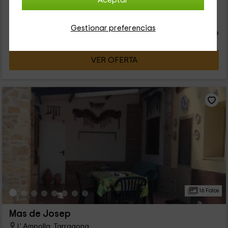
Aceptar
29
€
desde
Contacto directo
Gestionar preferencias
persona y noche
Respuesta superior a 72h
VER OFERTA
16 Fotos
Mas de Josep
L' Ampolla, Tarragona