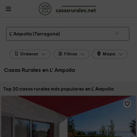
CasasRurales.net
Casas Rurales
Casas Rurales Cataluña
Casas Rurales
Tarragona
Casas Rurales L' Ampolla
Las 26 mejores casas rurales en L' Ampolla de 2026
L' Ampolla (Tarragona)
Ordenar
Filtros
Mapa
Casas Rurales en L' Ampolla
Ordenar por:
Top 20 casas rurales más populares en L' Ampolla