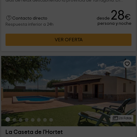
días de relax descubriendo la provincia de Tarragona. En...
28
€
desde
Contacto directo
persona y noche
Respuesta inferior a 24h
VER OFERTA
26 Fotos
La Caseta de l'Hortet