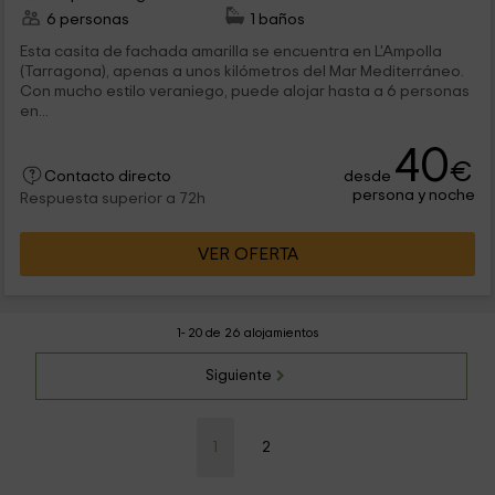
6 personas
1 baños
Esta casita de fachada amarilla se encuentra en L'Ampolla
(Tarragona), apenas a unos kilómetros del Mar Mediterráneo.
Con mucho estilo veraniego, puede alojar hasta a 6 personas
en...
40
€
desde
Contacto directo
persona y noche
Respuesta superior a 72h
VER OFERTA
1- 20 de 26 alojamientos
Siguiente
1
2