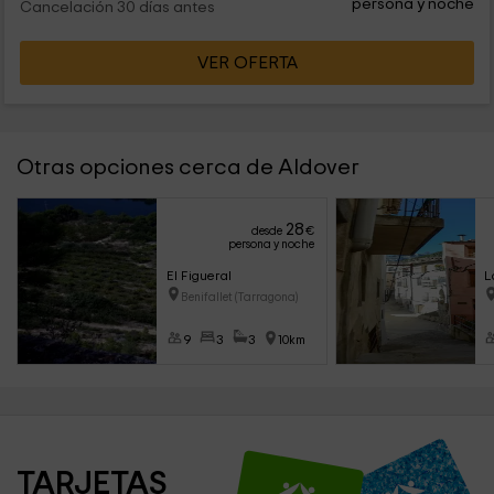
persona y noche
Cancelación 30 días antes
VER OFERTA
Otras opciones cerca de Aldover
28
desde
€
persona y noche
El Figueral
L
Benifallet (Tarragona)
9
3
3
10km
TARJETAS 