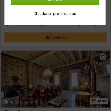
Aceptar
2 personas
1 baños
Gestionar preferencias
39
€
desde
Contacto directo
persona y noche
Cancelación 30 días antes
VER OFERTA
28 Fotos