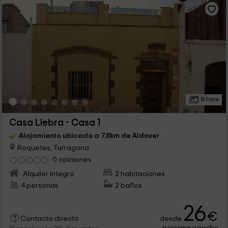
18 Fotos
Casa Llebra - Casa 1
Alojamiento ubicado a 7.8km de Aldover
Roquetes, Tarragona
0 opiniones
Alquiler íntegro
2 habitaciones
4 personas
2 baños
26
€
desde
Contacto directo
persona y noche