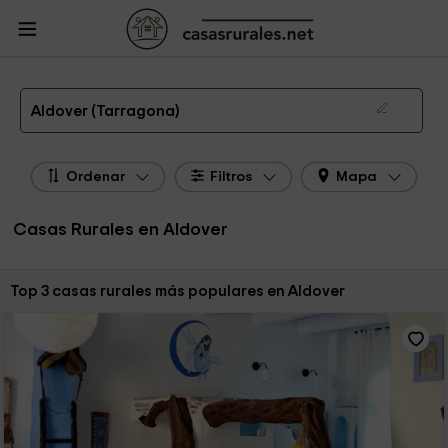
CasasRurales.net
Casas Rurales
Casas Rurales Cataluña
Casas Rurales
Tarragona
Casas Rurales Aldover
Las 3 mejores casas rurales en Aldover de 2026
Aldover (Tarragona)
Ordenar
Filtros
Mapa
Casas Rurales en Aldover
Ordenar por:
Top 3 casas rurales más populares en Aldover