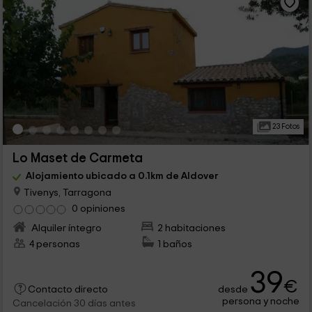
23 Fotos
Lo Maset de Carmeta
Alojamiento ubicado a 0.1km de Aldover
Tivenys, Tarragona
0 opiniones
Alquiler íntegro
2 habitaciones
4 personas
1 baños
39
€
desde
Contacto directo
persona y noche
Cancelación 30 días antes