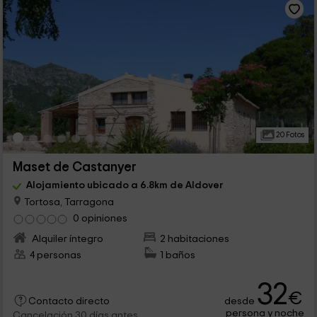
20 Fotos
Maset de Castanyer
Alojamiento ubicado a 6.8km de Aldover
Tortosa, Tarragona
0 opiniones
Alquiler íntegro
2 habitaciones
4 personas
1 baños
32
€
desde
Contacto directo
persona y noche
Cancelación 30 días antes