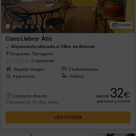
20 Fotos
Casa Llebra- Átic
Alojamiento ubicado a 7.8km de Aldover
Roquetes, Tarragona
0 opiniones
Alquiler íntegro
2 habitaciones
4 personas
1 baños
32
€
desde
Contacto directo
persona y noche
Cancelación 30 días antes
VER OFERTA