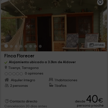
23 Fotos
Finca Florecer
Alojamiento ubicado a 3.3km de Aldover
Tivenys, Tarragona
0 opiniones
Alquiler íntegro
1 habitaciones
2 personas
1 baños
40
€
desde
Contacto directo
persona y noche
Cancelación 30 días antes