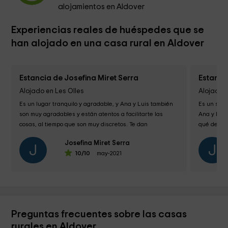
alojamientos en Aldover
Experiencias reales de huéspedes que se
han alojado en una casa rural en Aldover
Estancia de Josefina Miret Serra
Estanci
Alojado en Les Olles
Alojado e
Es un lugar tranquilo y agradable, y Ana y Luis también 
Es un sitio
son muy agradables y están atentos a facilitarte las 
Ana y Lluí
cosas, al tiempo que son muy discretos. Te dan 
qué decir 
información de todo lo...
los que...
Josefina Miret Serra
J
J
10
/10
may-2021
Preguntas frecuentes sobre las casas
rurales en Aldover