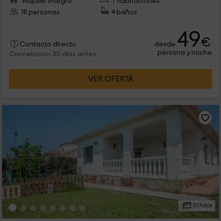
Alquiler íntegro
7 habitaciones
18 personas
4 baños
49
€
desde
Contacto directo
persona y noche
Cancelación 30 días antes
VER OFERTA
20 Fotos