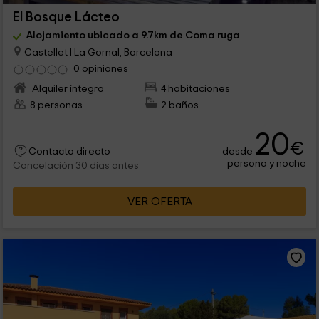
El Bosque Lácteo
Alojamiento ubicado a 9.7km de Coma ruga
Castellet I La Gornal, Barcelona
0 opiniones
Alquiler íntegro
4 habitaciones
8 personas
2 baños
20
€
desde
Contacto directo
persona y noche
Cancelación 30 días antes
VER OFERTA