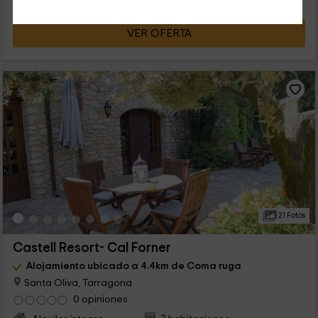
VER OFERTA
21 Fotos
Castell Resort- Cal Forner
Alojamiento ubicado a 4.4km de Coma ruga
Santa Oliva, Tarragona
0 opiniones