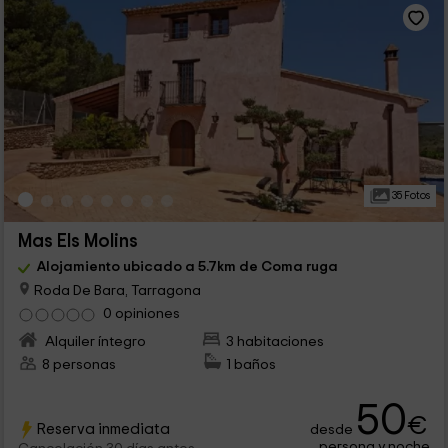
35 Fotos
Mas Els Molins
Alojamiento ubicado a 5.7km de Coma ruga
Roda De Bara, Tarragona
0 opiniones
Alquiler íntegro
3 habitaciones
8 personas
1 baños
50
€
Reserva inmediata
desde
persona y noche