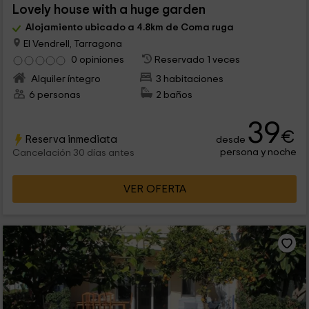
Lovely house with a huge garden
Alojamiento ubicado a 4.8km de Coma ruga
El Vendrell, Tarragona
0 opiniones
Reservado 1 veces
Alquiler íntegro
3 habitaciones
6 personas
2 baños
39
€
Reserva inmediata
desde
persona y noche
Cancelación 30 días antes
VER OFERTA