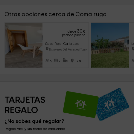
Otras opciones cerca de Coma ruga
30
desde
€
persona y noche
Casa Roja- Ca la Lola
L
Banyeres Del Penedes (Tarragon
5
2
1
11km
TARJETAS 
REGALO
¿No sabes qué regalar?
Regalo fácil y sin fecha de caducidad