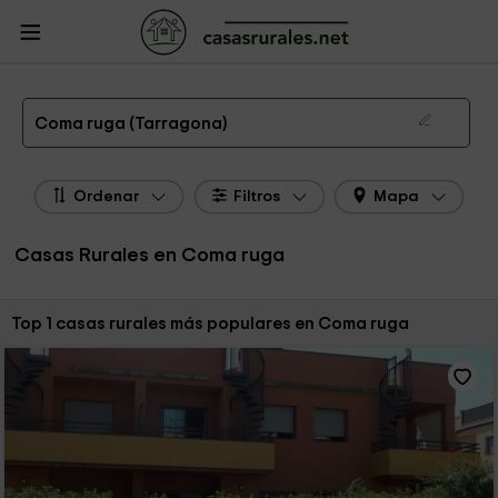
CasasRurales.net
Casas Rurales
Casas Rurales Cataluña
Casas Rurales
Tarragona
Casas Rurales Coma ruga
Las 1 mejores casas rurales en Coma ruga de 2026
Coma ruga (Tarragona)
Ordenar
Filtros
Mapa
Casas Rurales en Coma ruga
Ordenar por:
Top 1 casas rurales más populares en Coma ruga