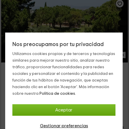
Nos preocupamos por tu privacidad
Utilizamos cookies propias y de terceros y tecnologías
19 Fotos
similares para mejorar nuestro sitio, analizar nuestro
tráfico, proporcionar funcionalidades para redes
Castell Resort- Cal Marquès
sociales y personalizar el contenido y la publicidad en
Alojamiento ubicado a 4.4km de Coma ruga
función de tus hábitos de navegación, que aceptas
Santa Oliva, Tarragona
haciendo clic en el botón 'Aceptar'. Más información
0 opiniones
Reservado 1 veces
sobre nuestra
Política de cookies.
Alquiler íntegro
9 habitaciones
18 personas
9 baños
Aceptar
49
€
desde
Contacto directo
Gestionar preferencias
persona y noche
Cancelación 30 días antes