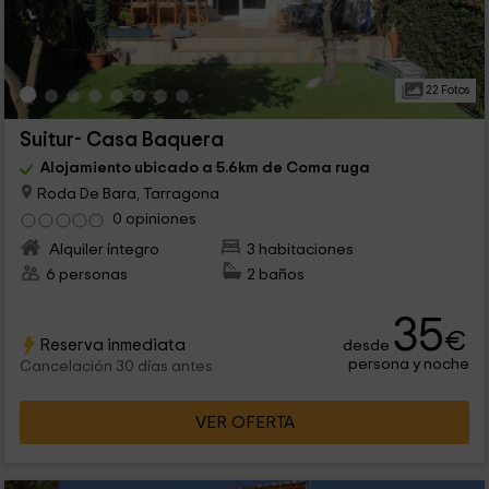
22 Fotos
Suitur- Casa Baquera
Alojamiento ubicado a 5.6km de Coma ruga
Roda De Bara, Tarragona
0 opiniones
Alquiler íntegro
3 habitaciones
6 personas
2 baños
35
€
Reserva inmediata
desde
persona y noche
Cancelación 30 días antes
VER OFERTA