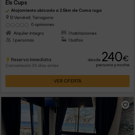
Els Cups
Alojamiento ubicado a 2.5km de Coma ruga
El Vendrell, Tarragona
0 opiniones
Alquiler íntegro
1 habitaciones
1 personas
1 baños
240
€
Reserva inmediata
desde
persona y noche
Cancelación 30 días antes
VER OFERTA