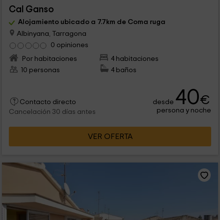
Cal Ganso
Alojamiento ubicado a 7.7km de Coma ruga
Albinyana, Tarragona
0 opiniones
Por habitaciones
4 habitaciones
10 personas
4 baños
40
€
desde
Contacto directo
persona y noche
Cancelación 30 días antes
VER OFERTA