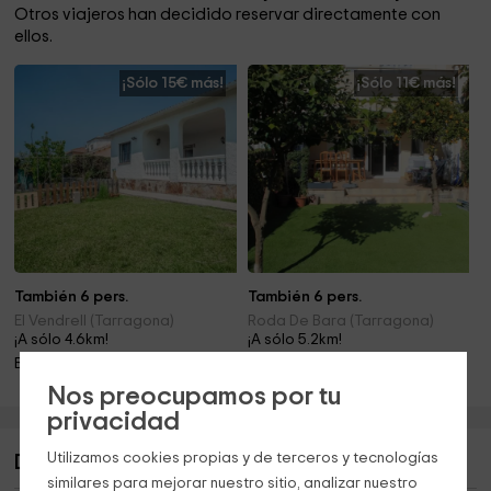
Otros viajeros han decidido reservar directamente con
ellos.
¡Sólo 15€ más!
¡Sólo 11€ más!
También 6 pers.
También 6 pers.
El Vendrell (Tarragona)
Roda De Bara (Tarragona)
¡A sólo 4.6km!
¡A sólo 5.2km!
Barbacoa · Mascotas · Chimenea
Chimenea
Nos preocupamos por tu
privacidad
Utilizamos cookies propias y de terceros y tecnologías
Descripción de El Colomer II
similares para mejorar nuestro sitio, analizar nuestro