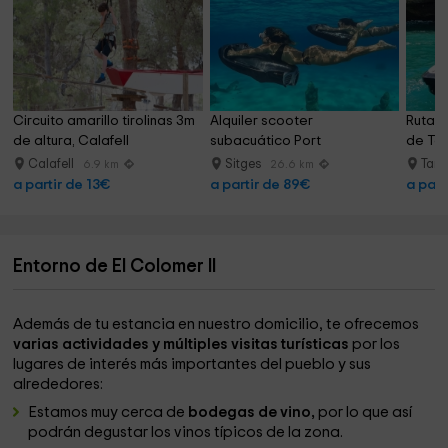
Circuito amarillo tirolinas 3m 
Alquiler scooter 
Ruta e
de altura, Calafell
subacuático Port 
de Tor
d'Aiguadolç, 1h
Calafell
Sitges
Tarr
6.9 km
26.6 km
a partir de 13€
a partir de 89€
a part
Entorno de El Colomer II
Además de tu estancia en nuestro domicilio, te ofrecemos
varias actividades y múltiples visitas turísticas
por los
lugares de interés más importantes del pueblo y sus
alrededores:
Estamos muy cerca de
bodegas de vino,
por lo que así
podrán degustar los vinos típicos de la zona.