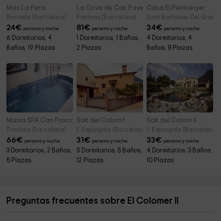
Mas La Pera
La Cova de Can Pavet
Casa El Permanyer
Borreda (Barcelona)
Pontons (Barcelona)
Sant Bartomeu Del Grau (
24
€
81
€
34
€
persona y noche
persona y noche
persona y noche
6 Dormitorios, 4
1 Dormitorios, 1 Baños,
4 Dormitorios, 4
Baños, 19 Plazas
2 Plazas
Baños, 8 Plazas
Masia SPA Can Pascol
Salt del Colom I
Salt del Colom II
Pontons (Barcelona)
L' Espunyola (Barcelona)
L' Espunyola (Barcelona)
66
€
31
€
33
€
persona y noche
persona y noche
persona y noche
3 Dormitorios, 2 Baños,
5 Dormitorios, 5 Baños,
4 Dormitorios, 3 Baños,
5 Plazas
12 Plazas
10 Plazas
Preguntas frecuentes sobre El Colomer II