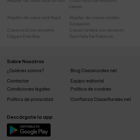
Alquiler de casa rural Girona
Casa rural con encanto
Lleida
Alquiler de casa rural Rupit
Alquiler de casas rurales
Susqueda
Casa rural con encanto
Casas rurales con encanto
Falgars D'en Bas
Sant Feliu De Pallerols
Sobre Nosotros
¿Quiénes somos?
Blog Casasrurales.net
Contactar
Equipo editorial
Condiciones legales
Política de cookies
Política de privacidad
Confianza CasasRurales.net
Descárgate la app