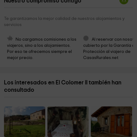
Nuestro compromiso contigo
Testigos Cristianos de Jehova
3,0 km
Ayuntamiento De El Vendrell
3,3 km
Te garantizamos la mejor calidad de nuestros alojamientos y
servicios
Ayuntamiento De El Vendrell
3,3 km
Ayuntamiento del Vendrell
3,5 km
No cargamos comisiones a los 
Al reservar con nosotr
viajeros, sino a los alojamientos. 
cubierto por la Garantía de
Ayuntamiento De El Vendrell
3,5 km
Por eso te ofrecemos siempre el 
Protección al viajero de 
mejor precio.
CasasRurales.net
Galeria Camil·la Pérez Salvà
3,6 km
Museu Deu
3,6 km
Los interesados en El Colomer II también han
Casa Nadiua Pau Casals
3,6 km
consultado
Casa Museu Àngel Guimerà
3,6 km