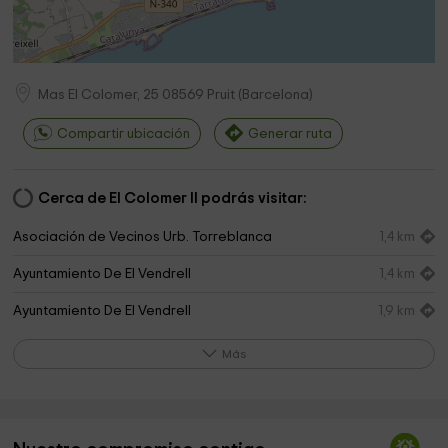
Mas El Colomer, 25
08569
Pruit
(
Barcelona
)
Compartir ubicación
Generar ruta
Cerca de El Colomer II podrás visitar:
Asociación de Vecinos Urb. Torreblanca
1,4 km
Ayuntamiento De El Vendrell
1,4 km
Ayuntamiento De El Vendrell
1,9 km
Ayuntamiento De El Vendrell
2,8 km
Más
Ayuntamiento De El Vendrell
2,9 km
Salón del Reino de los Testigos de Jehová
3,0 km