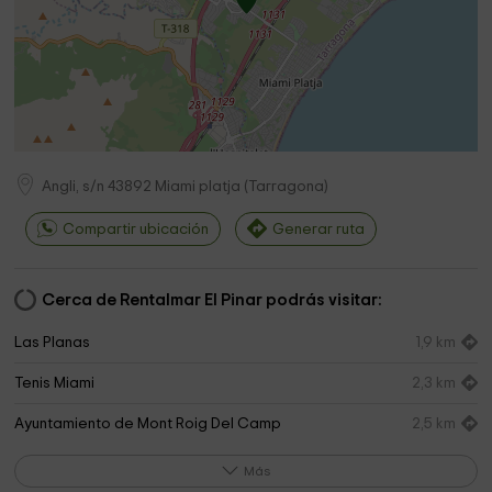
Angli, s/n
43892
Miami platja
(
Tarragona
)
Compartir ubicación
Generar ruta
Cerca de Rentalmar El Pinar podrás visitar:
Las Planas
1,9 km
Tenis Miami
2,3 km
Ayuntamiento de Mont Roig Del Camp
2,5 km
Pérgola Playa Cristall
3,0 km
Más