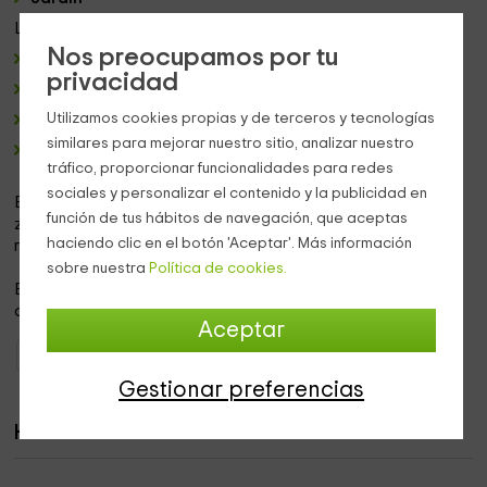
Las viviendas tienen las siguientes características:
Nos preocupamos por tu
Terraza
privada con una zona
barbacoa
privacidad
Mobiliario de
jardín
exterior
Utilizamos cookies propias y de terceros y tecnologías
Cocina
completamente equipada
similares para mejorar nuestro sitio, analizar nuestro
Baño
totalmente equipado con todos los artículos de
tráfico, proporcionar funcionalidades para redes
aseo necesarios
sociales y personalizar el contenido y la publicidad en
El alojamiento se encuentra muy próximo a la playa, en una
función de tus hábitos de navegación, que aceptas
zona muy tranquila en la que poder descansar y relajarse
haciendo clic en el botón 'Aceptar'. Más información
rodeado de un
entorno
privilegiado.
sobre nuestra
Política de cookies.
Es un lugar amplio, sencillo y muy tranquilo, en el que
disfrutar de la
naturaleza
en estado puro.
Aceptar
Casas Rurales Cataluña
Casas Rurales Tarragona
Gestionar preferencias
Habitaciones