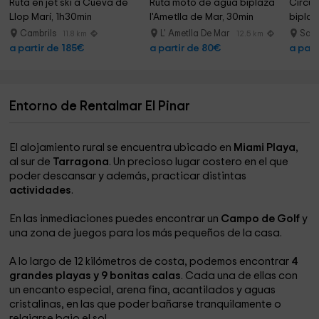
Ruta en jet ski a Cueva de 
Ruta moto de agua biplaza 
Circui
Llop Marí, 1h30min
l'Ametlla de Mar, 30min
biplaz
Cambrils
L' Ametlla De Mar
Sal
11.8 km
12.5 km
a partir de 185€
a partir de 80€
a part
Entorno de Rentalmar El Pinar
El alojamiento rural se encuentra ubicado en
Miami Playa
,
al sur de
Tarragona
. Un precioso lugar costero en el que
poder descansar y además, practicar distintas
actividades
.
En las inmediaciones puedes encontrar un
Campo de Golf
y
una zona de juegos para los más pequeños de la casa.
A lo largo de 12 kilómetros de costa, podemos encontrar
4
grandes playas y 9 bonitas calas
. Cada una de ellas con
un encanto especial, arena fina, acantilados y aguas
cristalinas, en las que poder bañarse tranquilamente o
relajarse bajo el sol.