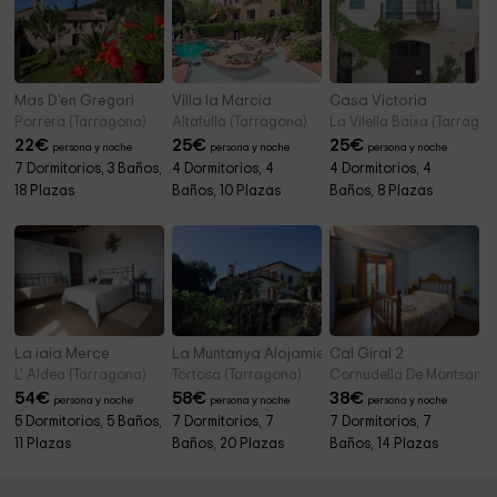
Mas D'en Gregori
Villa la Marcia
Casa Victoria
Porrera (Tarragona)
Altafulla (Tarragona)
La Vilella Baixa (Tarragon
22
€
25
€
25
€
persona y noche
persona y noche
persona y noche
7 Dormitorios, 3 Baños,
4 Dormitorios, 4
4 Dormitorios, 4
18 Plazas
Baños, 10 Plazas
Baños, 8 Plazas
La iaia Merce
La Muntanya Alojamiento Rural
Cal Giral 2
L' Aldea (Tarragona)
Tortosa (Tarragona)
Cornudella De Montsant (
54
€
58
€
38
€
persona y noche
persona y noche
persona y noche
5 Dormitorios, 5 Baños,
7 Dormitorios, 7
7 Dormitorios, 7
11 Plazas
Baños, 20 Plazas
Baños, 14 Plazas