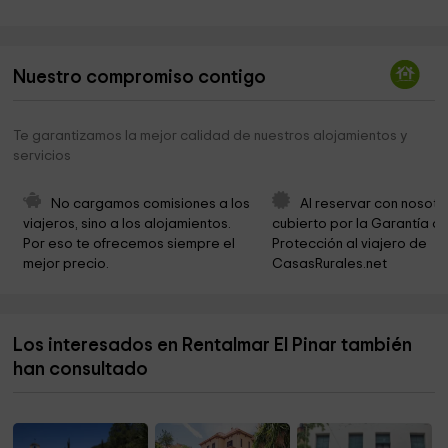
Parròquia Sant Jaume
3,4 km
Ayuntamiento de Mont Roig del Camp
3,6 km
Nuestro compromiso contigo
Bosquet del Llastres
3,7 km
Punto encuentro Hospitalet de Mar en Guerra
3,8 km
Te garantizamos la mejor calidad de nuestros alojamientos y
servicios
Playa Canina Punta Del Riu
3,8 km
Parròquia Sant Pere
3,9 km
No cargamos comisiones a los 
Al reservar con nosotr
viajeros, sino a los alojamientos. 
cubierto por la Garantía de
Ayuntamiento De Pratdip
5,2 km
Por eso te ofrecemos siempre el 
Protección al viajero de 
mejor precio.
CasasRurales.net
Parròquia La Nativitat de Maria
5,2 km
Ayuntamiento de Pratdip
5,2 km
Los interesados en Rentalmar El Pinar también
Ermita de Sant Roc
5,5 km
han consultado
Punto de encuentro El día D
5,8 km