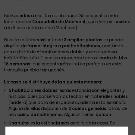
Bienvenidos a nuestra casitar rural. Se encuentra en la
localidad de
Cornudella de Montsant,
que debe su nombre
a la Sierra que la rodea (Montsant).
Nuestro establecimiento de
3 amplias plantas
se puede
alquilar d
e forma íntegra o por habitaciones
, contando
con un total de 6 habitaciones dobles y una preciosa
habitación suite. Tiene un capacidad aproximada de
14 o
16 personas
, que encontrarán el retiro perfecto en este
tranquilo pueblo tarragonés.
La casa se distribuye de la siguiente manera:
6 habitaciones dobles
: estas estancia son elegantes y
rústicas, pues conservan los techos en materiales nobles
(madera) que dota de especial calidez a esta estancia.
Alguna de ellas disponen de
2 camas gemelas
, otras de
una
cama de matrimonio.
Algunas tienen
balcón
Una suite
: es la estancia más amplia de la casa. Se
encuentra en la última planta y dispone de
2 camas