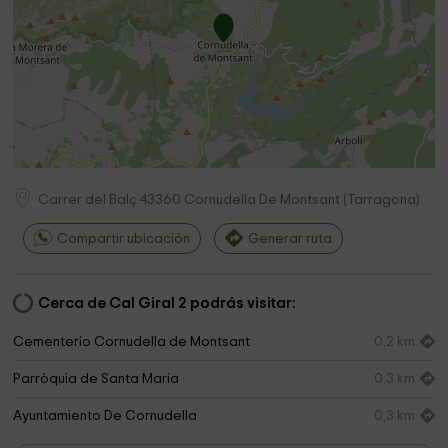
Carrer del Balç
43360
Cornudella De Montsant
(
Tarragona
)
Compartir ubicación
Generar ruta
Cerca de Cal Giral 2 podrás visitar:
Cementerio Cornudella de Montsant
0,2 km
Parròquia de Santa Maria
0,3 km
Ayuntamiento De Cornudella
0,3 km