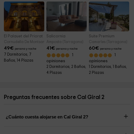
El Palauet del Priorat
Salicornia
Suite Premium
Cornudella De Montsant (Tarragona)
Amposta (Tarragona)
Camarles (Tarragona)
49
€
41
€
60
€
persona y noche
persona y noche
persona y noche
7 Dormitorios, 7
1
1
Baños, 14 Plazas
opiniones
opiniones
2 Dormitorios, 2 Baños,
1 Dormitorios, 1 Baños,
4 Plazas
2 Plazas
Preguntas frecuentes sobre Cal Giral 2
¿Cuánto cuesta alojarse en Cal Giral 2?