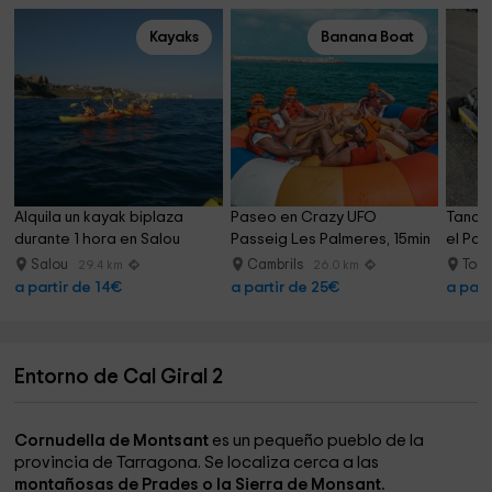
Kayaks
Banana Boat
Alquila un kayak biplaza 
Paseo en Crazy UFO 
Tanda 
durante 1 hora en Salou
Passeig Les Palmeres, 15min
el Par
Salou
Cambrils
Torr
29.4 km
26.0 km
a partir de 14€
a partir de 25€
a part
Entorno de Cal Giral 2
Cornudella de Montsant
es un pequeño pueblo de la
provincia de Tarragona. Se localiza cerca a las
montañosas de Prades o la Sierra de Monsant.