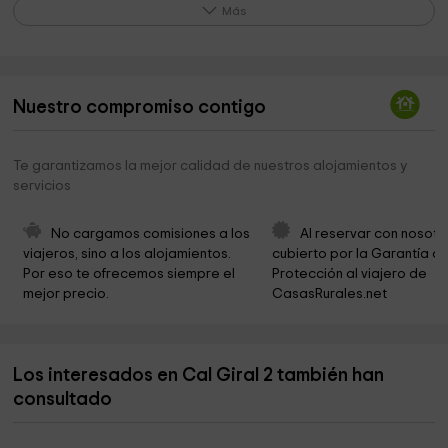
Ayuntamiento De Cornudella
0,3 km
Más
Celler Cooperatiu Cornudella De Montsant
0,5 km
Pantano De Siurana
2,0 km
Nuestro compromiso contigo
Riu Siurana i Planes del Priorat
2,3 km
Roca Corbatera
2,6 km
Te garantizamos la mejor calidad de nuestros alojamientos y
servicios
rio siurana
2,9 km
Toll Del Forn
3,0 km
No cargamos comisiones a los 
Al reservar con nosotr
viajeros, sino a los alojamientos. 
cubierto por la Garantía de
Ermita de la Mare de Déu del Montsant
3,2 km
Por eso te ofrecemos siempre el 
Protección al viajero de 
mejor precio.
CasasRurales.net
Riu Siurana i Planes del Priorat
3,3 km
Parroquia de San Andrés
4,6 km
Los interesados en Cal Giral 2 también han
Ayuntamiento de Arbolí
4,6 km
consultado
Ayuntamiento de La Morera del Montsant
5,4 km