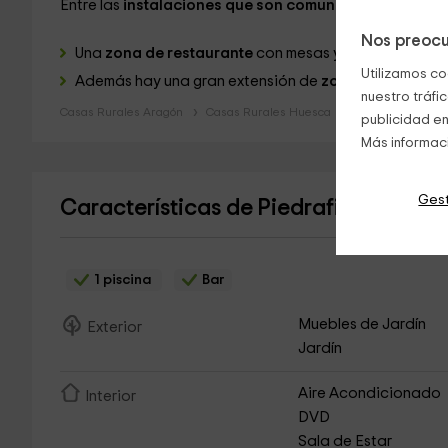
Entre las
instalaciones que son comunes,
tenemos:
Nos preocu
Una
zona de restaurante
con mesas y sillas, y con
ter
Utilizamos co
Además hay una gran extensión de
zonas verdes,
en 
nuestro tráfi
Casas Rurales Aragón
Casas Rurales Huesca
publicidad en
Más informac
Gest
Características de Piedrafita Mounta
1 piscina
Bar
Muebles de Jardín
Exterior
Jardín
Aire Acondicionado
Interior
DVD
Sala de Estar