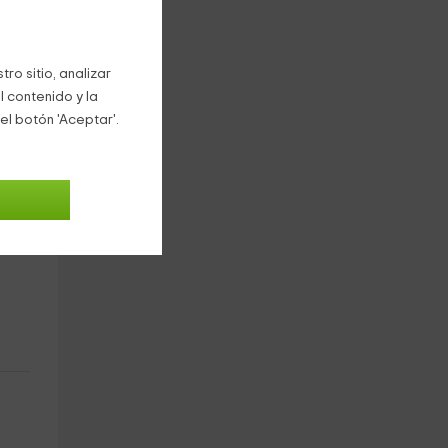
ro sitio, analizar
.
l contenido y la
el botón 'Aceptar'.