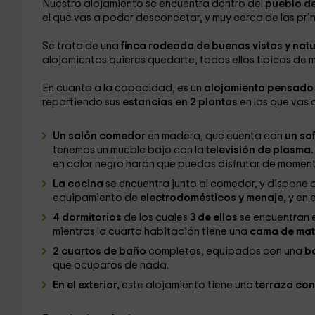
Nuestro alojamiento se encuentra dentro del
pueblo de
el que vas a poder desconectar, y muy cerca de las pri
Se trata de una
finca rodeada de buenas vistas y natu
alojamientos quieres quedarte, todos ellos típicos de 
En cuanto a la capacidad, es un
alojamiento pensado
repartiendo sus
estancias en 2 plantas
en las que vas 
Un salón comedor
en madera, que cuenta con
un so
tenemos un mueble bajo con la
televisión de plasma
en color negro harán que puedas disfrutar de momen
La cocina
se encuentra junto al comedor, y dispone 
equipamiento de
electrodomésticos y menaje,
y en 
4 dormitorios
de los cuales
3 de ellos
se encuentran e
mientras la cuarta habitación tiene una
cama de mat
2 cuartos de baño
completos, equipados con una
b
que ocuparos de nada.
En el exterior,
este alojamiento tiene una
terraza con