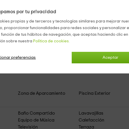
pamos por tu privacidad
raza equipada.
okies propias y de terceros y tecnologías similares para mejorar nuest
las que se encuentra la
piscina, vallada y rodeada de hamacas
co, proporcionar funcionalidades para redes sociales y personalizar e
 función de tus hábitos de navegación, que aceptas haciendo clic en 
ión sobre nuestra
Política de cookies.
ionar preferencias
Aceptar
in- Everest
(Casa Rural de Alquiler Íntegro)
Zona de Aparcamiento
Piscina Exterior
Baño Compartido
Lavavajillas
Equipo de Música
Calefacción
Televisión
Terraza