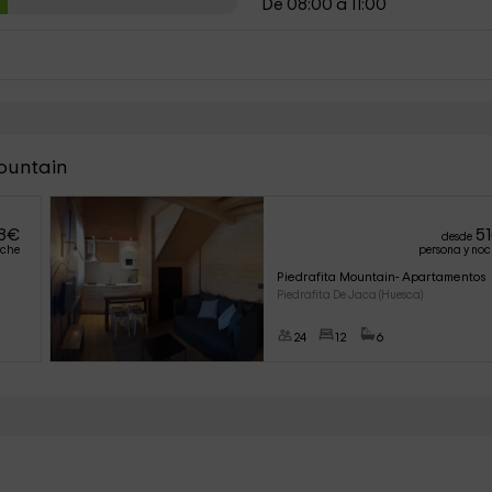
De 08:00 a 11:00
Mountain
8
€
51
desde
oche
persona y no
Piedrafita Mountain- Apartamentos
Piedrafita De Jaca (Huesca)
24
12
6