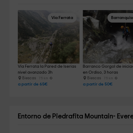
Vía Ferrata
Barranqui
Vía Ferrata la Pared de Iserias 
Barranco Gorgol de inicia
nivel avanzado 3h
en Ordiso, 3 horas
Biescas
Biescas
7.5 km
7.5 km
a partir de 65€
a partir de 50€
Entorno de Piedrafita Mountain- Evere