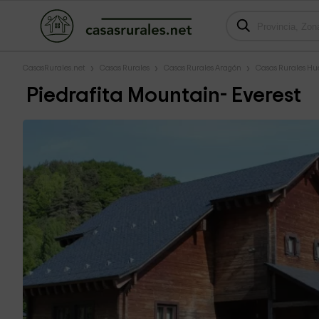
CasasRurales.net
Casas Rurales
Casas Rurales Aragón
Casas Rurales Hu
Piedrafita Mountain- Everest