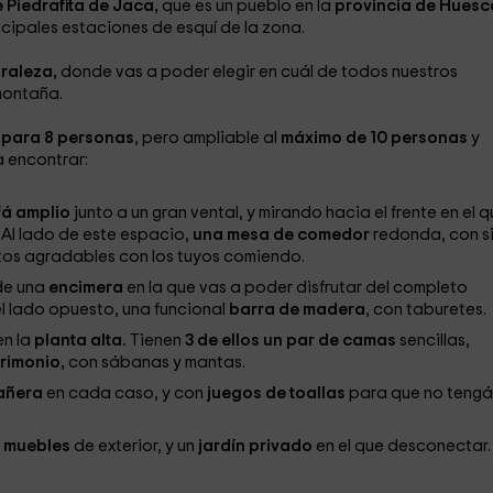
 Piedrafita de Jaca,
que es un pueblo en la
provincia de Hues
ncipales estaciones de esquí de la zona.
raleza,
donde vas a poder elegir en cuál de todos nuestros
montaña.
 para 8 personas
, pero ampliable al
máximo de 10 personas
y
a encontrar:
fá amplio
junto a un gran vental, y mirando hacia el frente en el 
.
Al lado de este espacio,
una mesa de comedor
redonda, con si
tos agradables con los tuyos comiendo.
de una
encimera
en la que vas a poder disfrutar del completo
el lado opuesto, una funcional
barra de madera
, con taburetes.
n la
planta alta.
Tienen
3 de ellos un par de camas
sencillas,
rimonio,
con sábanas y mantas.
añera
en cada caso, y con
juegos de toallas
para que no tengá
 muebles
de exterior, y un
jardín privado
en el que desconectar.