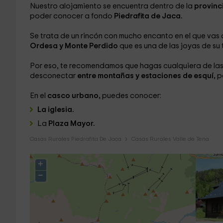
Nuestro alojamiento se encuentra dentro de la
provinc
poder conocer a fondo
Piedrafita de Jaca.
Se trata de un rincón con mucho encanto en el que vas 
Ordesa y Monte Perdido
que es una de las joyas de su t
Por eso, te recomendamos que hagas cualquiera de la
desconectar
entre montañas y estaciones de esquí,
p
En el
casco urbano,
puedes conocer:
La iglesia.
La
Plaza Mayor.
Casas Rurales Piedrafita De Jaca
Casas Rurales Valle de Tena
+
−