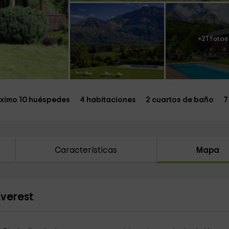
+21 fotos
ximo 10 huéspedes
4 habitaciones
2 cuartos de baño
7
Características
Mapa
Everest