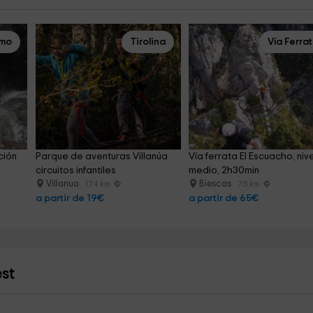
smo
Tirolina
Vía Ferra
ción 
Parque de aventuras Villanúa 
Vía ferrata El Escuacho, nive
circuitos infantiles
medio, 2h30min
Villanua
Biescas
17.4 km
7.5 km
a partir de 19€
a partir de 65€
st