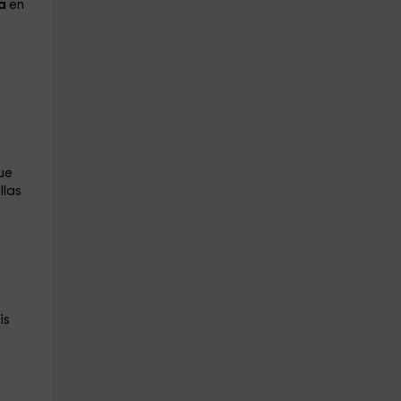
ca
en
que
llas
is