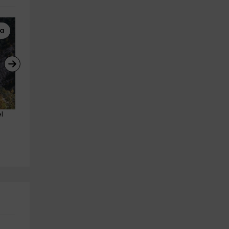
ta
Parapente
Buggies
l 
Vuelo en parapente en Loarre 
Ruta en buggy en Hoz de Ja
o Biescas 15-25 min
1 hora
Puente De Sabiñanigo
Pueblo Panticosa
21.9 km
4.6 km
a partir de 70€
a partir de 180€