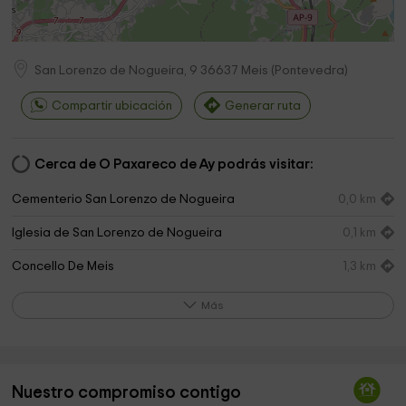
San Lorenzo de Nogueira, 9
36637
Meis
(
Pontevedra
)
Compartir ubicación
Generar ruta
Cerca de O Paxareco de Ay podrás visitar:
Cementerio San Lorenzo de Nogueira
0,0 km
Iglesia de San Lorenzo de Nogueira
0,1 km
Concello De Meis
1,3 km
Parroquia San Salvador
1,4 km
Más
Díaz Y Buceta S.L.
1,4 km
Igrexa de San Tomé de Nogueira
1,5 km
Nuestro compromiso contigo
Pazo de La Saleta
2,3 km