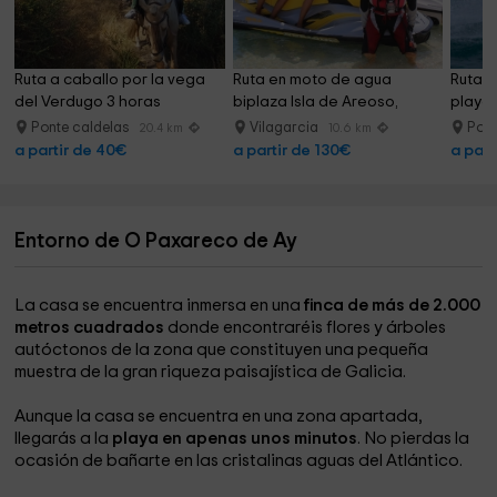
Ruta a caballo por la vega 
Ruta en moto de agua 
Ruta e
del Verdugo 3 horas
biplaza Isla de Areoso, 
playa 
80min
Ponte caldelas
Vilagarcia
Por
20.4 km
10.6 km
a partir de 40€
a partir de 130€
a part
Entorno de O Paxareco de Ay
La casa se encuentra inmersa en una
finca de más de 2.000
metros cuadrados
donde encontraréis flores y árboles
autóctonos de la zona que constituyen una pequeña
muestra de la gran riqueza paisajística de Galicia.
Aunque la casa se encuentra en una zona apartada,
llegarás a la
playa en apenas unos minutos
. No pierdas la
ocasión de bañarte en las cristalinas aguas del Atlántico.