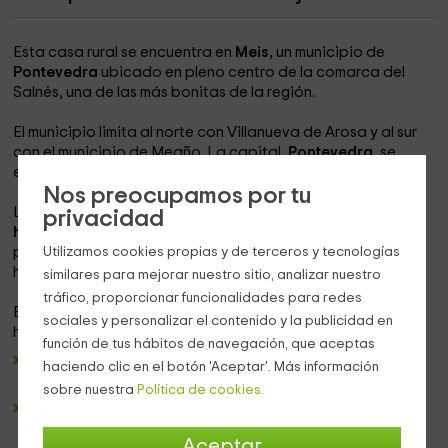
Esta casa rural se encuentra en
Meis,
un municipio de
Pontevedra
ubicado en pleno centro de la comarca del
Salnés, una de las más bonitas de la región.
El municipio limita al norte con Villanueva de Arosa y al sur
con el municipio de Meaño. La capital,
Pontevedra
, se
encuentra muy cerca, a tan solo
media hora
por carretera.
Nos preocupamos por tu
La casa tiene capacidad para alojar a un
máximo de 12
privacidad
huéspedes
(2 de ellos en cama adicional), existiendo la
posibilidad de alquilarla en su totalidad o por
Utilizamos cookies propias y de terceros y tecnologías
habitaciones.
similares para mejorar nuestro sitio, analizar nuestro
tráfico, proporcionar funcionalidades para redes
En total, cuenta con
5 habitaciones dobles
, de las cuales
sociales y personalizar el contenido y la publicidad en
hay:
función de tus hábitos de navegación, que aceptas
3 Dobles estándar
, más sencillas pero con todo lo
haciendo clic en el botón 'Aceptar'. Más información
necesario para que te sientas como en casa.
sobre nuestra
Política de cookies.
Una Doble especial
, algo más espaciosas que las
anteriores.
Aceptar