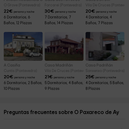
O Grove (Pontevedra)
Forcarei (Pontevedra)
Vila De Cruces (Ponteved
22
€
30
€
20
€
persona y noche
persona y noche
persona y noche
6 Dormitorios, 6
7 Dormitorios, 7
4 Dormitorios, 4
Baños, 12 Plazas
Baños, 14 Plazas
Baños, 7 Plazas
A Casiña
Casa Madriñán
Casa Padriñán
Cuntis (Pontevedra)
Vila De Cruces (Pontevedra)
Sanxenxo (Pontevedra)
20
€
21
€
25
€
persona y noche
persona y noche
persona y noche
6 Dormitorios, 2 Baños,
5 Dormitorios, 4 Baños,
4 Dormitorios, 5 Baños,
10 Plazas
9 Plazas
8 Plazas
Preguntas frecuentes sobre O Paxareco de Ay