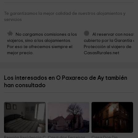
Capela De San Cibran
2,4 km
Te garantizamos la mejor calidad de nuestros alojamientos y
servicios
Iglesia de San Vicente de Nogueira
2,6 km
Villaverde
2,8 km
No cargamos comisiones a los 
Al reservar con nosotr
viajeros, sino a los alojamientos. 
cubierto por la Garantía de
Ermida de San Gregorio
2,8 km
Por eso te ofrecemos siempre el 
Protección al viajero de 
mejor precio.
CasasRurales.net
Igrexa de San Xián de Romai
3,0 km
Castro de Romai Vello
3,0 km
Los interesados en O Paxareco de Ay también
Igrexa de San Fins de Lois
3,1 km
han consultado
Igrexa de Santa María de Paradela
3,5 km
Pensión Residencia Chiquilla
Casa dos Ferreiros
Casa Don Din