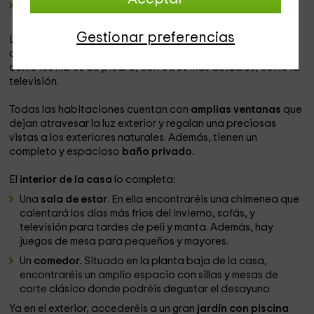
Una Doble suite
, para escapadas cargadas de
romanticismo.
Gestionar preferencias
Las habitaciones
combinan tradición con modernidad
,
con elementos característicos de la arquitectura gallega,
como los muros de piedra, con otros más actuales, como la
televisión.
Todas las habitaciones cuentan con
amplias ventanas
que
dejan atravesar la luz exterior y regalan una preciosas
vistas a los exteriores naturales. Además, tienen un
completo y espacioso
baño privado.
El
interior de la casa
lo completa:
Una
sala de estar
. En ella encontraréis una chimenea que
calentará los días más frios del invierno, sofás, y
televisión para tardes de peli y manta. Además, hay
juegos de mesa para pequeños y mayores.
Un
comedor.
Situado en la planta baja de la casa,
encontraréis un amplio espacio con sillas y mesas de
corte clásico donde podréis degustar el desayuno.
Ya en el exterior, accederéis a un gran
jardín con piscina