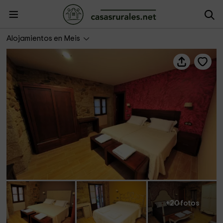
O Paxareco de Ay
Alojamientos en Meis
+20 fotos