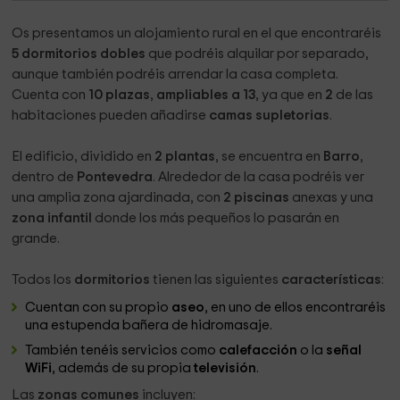
Os presentamos un alojamiento rural en el que encontraréis
5 dormitorios dobles
que podréis alquilar por separado,
aunque también podréis arrendar la casa completa.
Cuenta con
10 plazas
,
ampliables a 13
, ya que en
2
de las
habitaciones pueden añadirse
camas supletorias
.
El edificio, dividido en
2 plantas
, se encuentra en
Barro
,
dentro de
Pontevedra
. Alrededor de la casa podréis ver
una amplia zona ajardinada, con
2 piscinas
anexas y una
zona infantil
donde los más pequeños lo pasarán en
grande.
Todos los
dormitorios
tienen las siguientes
características
:
Cuentan con su propio
aseo
, en uno de ellos encontraréis
una estupenda bañera de hidromasaje.
También tenéis servicios como
calefacción
o la
señal
WiFi
, además de su propia
televisión
.
Las
zonas comunes
incluyen: