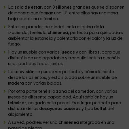
La
sala de estar
, con
3 sillones grandes
que se disponen
de manera que forman una ‘U’. entre ellos hay una mesa
baja sobre una alfombra.
Entre las paredes de piedra, en la esquina de la
izquierda, tenéis la
chimenea
, perfecta para que podáis
ambientar la estancia y calentarla con el calor y la luz del
fuego.
Hay un mueble con varios
juegos
y con
libros
, para que
disfrutéis de una agradable y tranquila lectura o echéis
unas partidas todos juntos.
La
televisión
se puede ver perfecta y cómodamente
desde los asientos, y está situada sobre un mueble de
madera con varias baldas.
Por otra parte tenéis la
zona
del
comedor
, con varias
mesas de diferente capacidad. Aquí también hay un
televisor
, colgado en la pared. Es el lugar perfecto para
disfrutar de los
desayunos caseros
y tipo
buffet
del
alojamiento.
A su vez, podréis ver una
chimenea
integrada en una
pared de piedra.