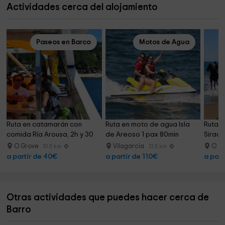
Actividades cerca del alojamiento
Paseos en Barco
Motos de Agua
Ruta en catamarán con 
Ruta en moto de agua Isla 
Ruta a
comida Ría Arousa, 2h y 30
de Areoso 1 pax 80min
Sirade
O Grove
Vilagarcia
O G
10.5 km
13.5 km
a partir de 40€
a partir de 110€
a part
Otras actividades que puedes hacer cerca de
Barro