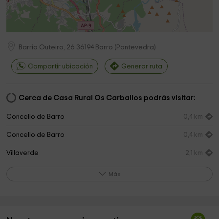
Barrio Outeiro, 26
36194
Barro
(
Pontevedra
)
Compartir ubicación
Generar ruta
Cerca de Casa Rural Os Carballos podrás visitar:
Concello de Barro
0,4 km
Concello de Barro
0,4 km
Villaverde
2,1 km
Capela De San Cibran
2,1 km
Más
Pontillon Verducido
3,9 km
Cementerio San Lorenzo de Nogueira
4,5 km