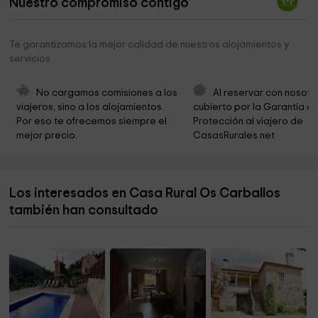
Nuestro compromiso contigo
Iglesia de San Lorenzo de Nogueira
4,6 km
Igrexa de San Xián de Romai
4,7 km
Te garantizamos la mejor calidad de nuestros alojamientos y
servicios
Molinos De O Roxedoiro
4,7 km
Fervenza da Freixa
4,8 km
No cargamos comisiones a los 
Al reservar con nosotr
viajeros, sino a los alojamientos. 
cubierto por la Garantía de
Castro de Romai Vello
4,8 km
Por eso te ofrecemos siempre el 
Protección al viajero de 
mejor precio.
CasasRurales.net
Verducido de Xeve, Rozas
5,2 km
Igrexa de San Martiño de Verducido
5,5 km
Los interesados en Casa Rural Os Carballos
Ermida de San Gregorio
5,5 km
también han consultado
Igrexa de San Tomé de Nogueira
5,6 km