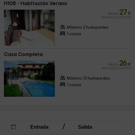
H105 - Habitación Verano
27
desde
€
persona y noche
Máximo 2 huéspedes
1 casas
Casa Completa
26
desde
€
persona y noche
Máximo 13 huéspedes
1 casas