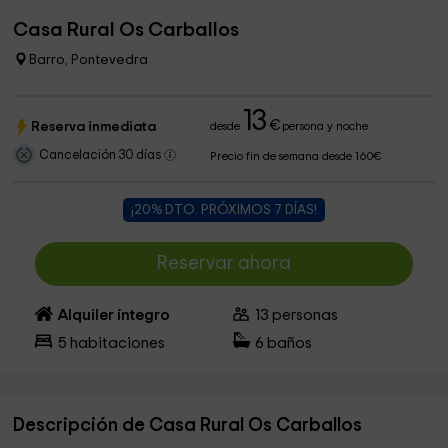
Casa Rural Os Carballos
Barro, Pontevedra
13
€
Reserva inmediata
desde
persona y noche
Cancelación 30 días
Precio fin de semana desde 160€
¡20% DTO. PRÓXIMOS 7 DÍAS!
Reservar ahora
Alquiler íntegro
13
personas
5
habitaciones
6
baños
Descripción de Casa Rural Os Carballos