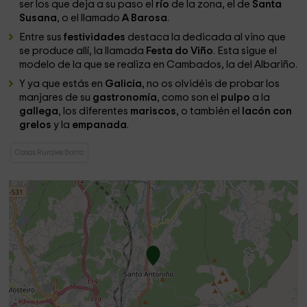
ser los que deja a su paso el
río
de la zona, el de
Santa
Susana
, o el llamado
A Barosa
.
Entre sus
festividades
destaca la dedicada al vino que
se produce allí, la llamada
Festa do Viño
. Esta sigue el
modelo de la que se realiza en Cambados, la del Albariño.
Y ya que estás en
Galicia
, no os olvidéis de probar los
manjares de su
gastronomía
, como son el
pulpo
a la
gallega
, los diferentes
mariscos
, o también el
lacón con
grelos
y la
empanada
.
Casas Rurales Barro