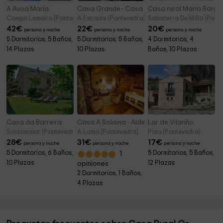
A Avoa María
Casa Grande - Casa de Brea
Casa rural María Bargie
Campo Lameiro (Pontevedra)
A Estrada (Pontevedra)
Salvaterra De Miño (Pont
42
€
22
€
20
€
persona y noche
persona y noche
persona y noche
5 Dormitorios, 5 Baños,
5 Dormitorios, 5 Baños,
4 Dormitorios, 4
14 Plazas
10 Plazas
Baños, 10 Plazas
Casa da Barreira
Casa A Solaina - Aldea do Portomartiño
Lar de Vilariño
Soutomaior (Pontevedra)
A Lama (Pontevedra)
Poio (Pontevedra)
28
€
31
€
17
€
persona y noche
persona y noche
persona y noche
5 Dormitorios, 6 Baños,
5 Dormitorios, 5 Baños,
1
10 Plazas
12 Plazas
opiniones
2 Dormitorios, 1 Baños,
4 Plazas