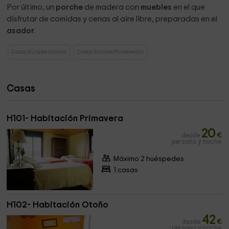
Por último, un
porche
de madera con
muebles
en el que
disfrutar de comidas y cenas al aire libre, preparadas en el
asador
.
Casas Rurales Galicia
Casas Rurales Pontevedra
Casas
H101- Habitación Primavera
20
desde
€
persona y noche
Máximo 2 huéspedes
1 casas
H102- Habitación Otoño
42
desde
€
persona y noche