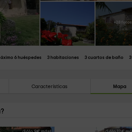
+28 fotos
áximo 6 huéspedes
3 habitaciones
3 cuartos de baño
3
Características
Mapa
a?
¡Sólo 9€ más!
¡Sólo 12€ má