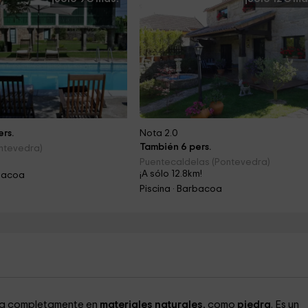
rs.
Nota 2.0
También 6 pers.
ntevedra)
!
Puentecaldelas (Pontevedra)
¡A sólo 12.8km!
rbacoa
Piscina · Barbacoa
ada completamente en
materiales naturales
, como
piedra
. Es un