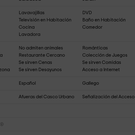
Lavavajillas
DVD
Televisión en Habitación
Baño en Habitación
Cocina
Comedor
Lavadora
No admiten animales
Románticas
ja
Restaurante Cercano
Colección de Juegos
Se sirven Cenas
Se sirven Comidas
 zona
Se sirven Desayunos
Acceso a Internet
Español
Gallego
Afueras del Casco Urbano
Señalización del Acceso
s