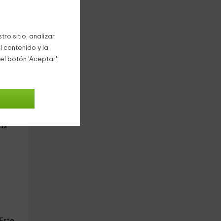
do
ro sitio, analizar
. No
l contenido y la
el botón 'Aceptar'.
esta
as
 Este