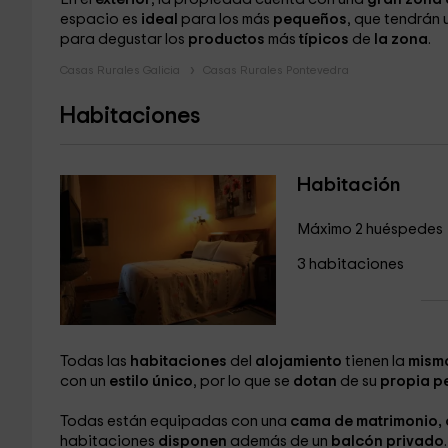
espacio es
ideal
para los más
pequeños
, que tendrán 
para degustar los
productos
más
típicos
de
la zona
.
Casas Rurales Galicia
Casas Rurales Pontevedra
Habitaciones
Habitación
Máximo 2 huéspedes
3 habitaciones
Todas las
habitaciones
del
alojamiento
tienen la
mism
con un
estilo único
, por lo que se
dotan
de su
propia p
Todas están equipadas con una
cama de matrimonio, c
habitaciones
disponen
además de un
balcón privado
.