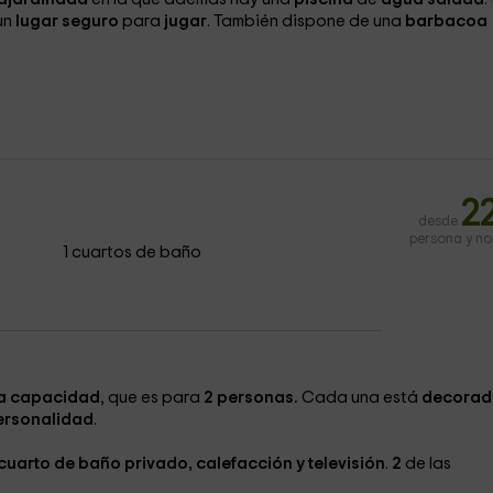
un
lugar seguro
para
jugar
. También dispone de una
barbacoa
2
desde
persona y n
1 cuartos de baño
a capacidad
, que es para
2 personas.
Cada una está
decorad
ersonalidad
.
uarto de baño privado, calefacción y televisión
.
2
de las