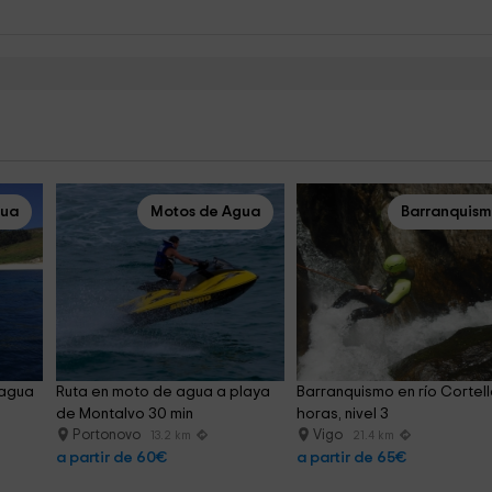
gua
Motos de Agua
Barranquis
 agua 
Ruta en moto de agua a playa 
Barranquismo en río Cortell
de Montalvo 30 min
horas, nivel 3
Portonovo
Vigo
13.2 km
21.4 km
a partir de 60€
a partir de 65€