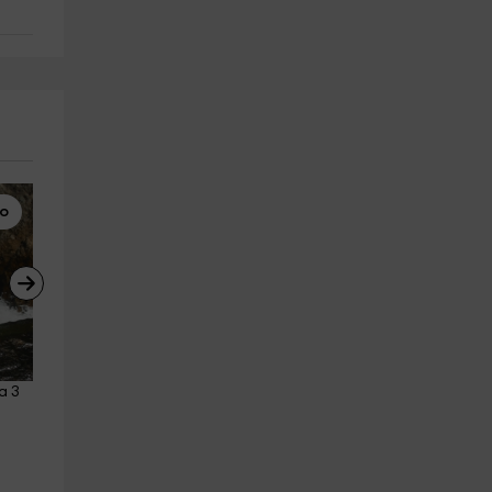
mo
Rutas a Caballo
Paseos en Barco
a 3 
Ruta a caballo por la vega del 
Ruta en catamarán con comi
Verdugo 3 horas
Ría Arousa, 2h y 30
Ponte caldelas
O Grove
15.6 km
3.3 km
a partir de 40€
a partir de 40€