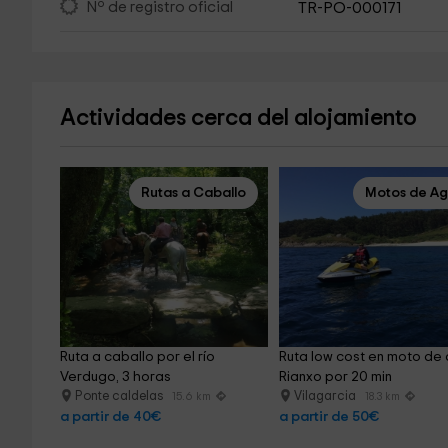
Nº de registro oficial
TR-PO-000171
Actividades cerca del alojamiento
Rutas a Caballo
Motos de A
Ruta a caballo por el río 
Ruta low cost en moto de
Verdugo, 3 horas
Rianxo por 20 min
Ponte caldelas
Vilagarcia
15.6 km
18.3 km
a partir de 40€
a partir de 50€