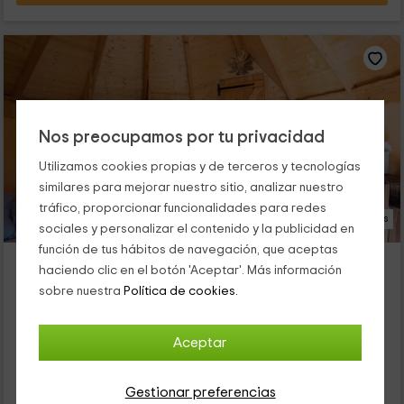
Nos preocupamos por tu privacidad
Utilizamos cookies propias y de terceros y tecnologías
similares para mejorar nuestro sitio, analizar nuestro
tráfico, proporcionar funcionalidades para redes
15 Fotos
sociales y personalizar el contenido y la publicidad en
función de tus hábitos de navegación, que aceptas
Cabaña en el Árbol
haciendo clic en el botón 'Aceptar'. Más información
Alojamiento ubicado a 6.4km de Saragueta
sobre nuestra
Política de cookies.
Arce, Navarra
0 opiniones
Aceptar
Alquiler íntegro
1 habitaciones
2 personas
1 baños
Gestionar preferencias