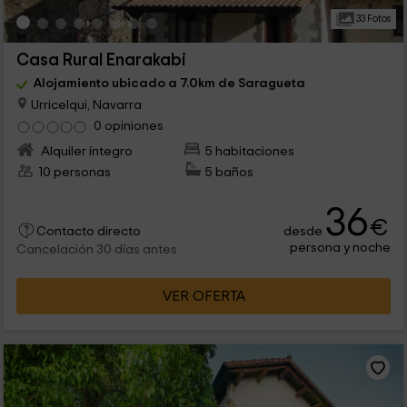
33 Fotos
Casa Rural Enarakabi
Alojamiento ubicado a 7.0km de Saragueta
Urricelqui, Navarra
0 opiniones
Alquiler íntegro
5 habitaciones
10 personas
5 baños
36
€
desde
Contacto directo
persona y noche
Cancelación 30 días antes
VER OFERTA