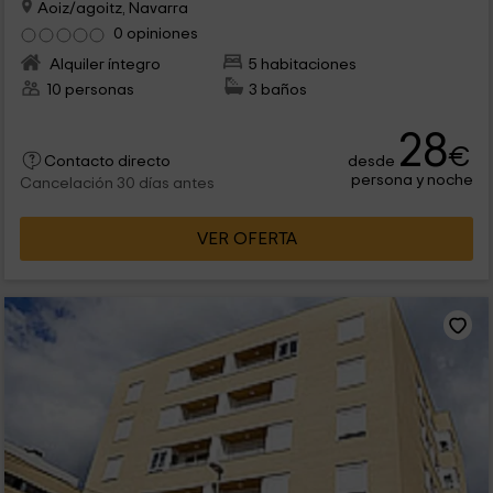
Aoiz/agoitz, Navarra
0 opiniones
Alquiler íntegro
5 habitaciones
10 personas
3 baños
28
€
desde
Contacto directo
persona y noche
Cancelación 30 días antes
VER OFERTA