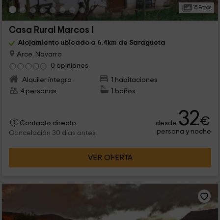
15 Fotos
Casa Rural Marcos I
Alojamiento ubicado a 6.4km de Saragueta
Arce, Navarra
0 opiniones
Alquiler íntegro
1 habitaciones
4 personas
1 baños
32
€
desde
Contacto directo
persona y noche
Cancelación 30 días antes
VER OFERTA