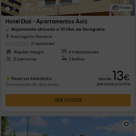
19 Fotos
Hotel Ekai - Apartamentos Aoiz
Alojamiento ubicado a 10.0km de Saragueta
Aoiz/agoitz, Navarra
0 opiniones
Alquiler íntegro
6 habitaciones
12 personas
2 baños
13
€
Reserva inmediata
desde
persona y noche
Cancelación 30 días antes
VER OFERTA