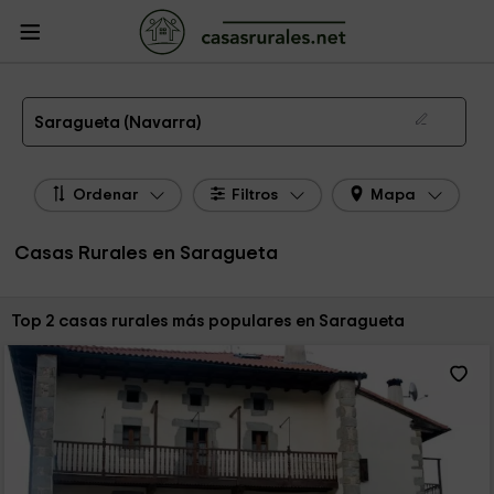
CasasRurales.net
Casas Rurales
Casas Rurales Navarra
Casas Rurales
Saragueta
Las 2 mejores casas rurales en Saragueta de 2026
Saragueta (Navarra)
Ordenar
Filtros
Mapa
Casas Rurales en Saragueta
Ordenar por:
Top 2 casas rurales más populares en Saragueta