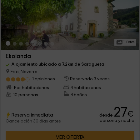
11 Fotos
Ekolanda
Alojamiento ubicado a 7.2km de Saragueta
Erro, Navarra
1 opiniones
Reservado 3 veces
Por habitaciones
4 habitaciones
10 personas
4 baños
27
€
Reserva inmediata
desde
persona y noche
Cancelación 30 días antes
VER OFERTA