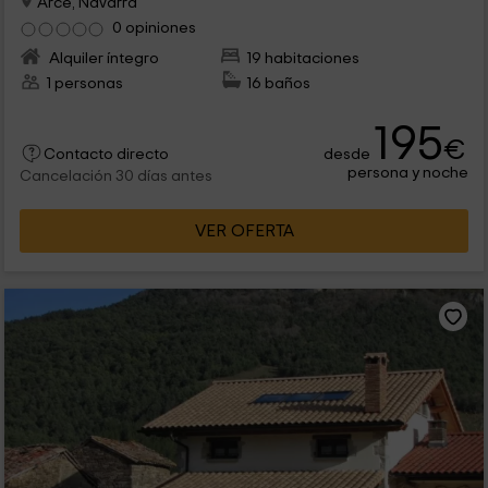
Arce, Navarra
0 opiniones
Alquiler íntegro
19 habitaciones
1 personas
16 baños
195
€
desde
Contacto directo
persona y noche
Cancelación 30 días antes
VER OFERTA