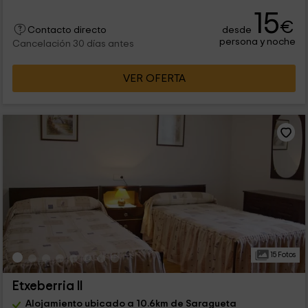
15
€
desde
Contacto directo
persona y noche
Cancelación 30 días antes
VER OFERTA
15 Fotos
Etxeberria II
Alojamiento ubicado a 10.6km de Saragueta