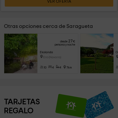
VER OFERTA
Otras opciones cerca de Saragueta
27
desde
€
persona y noche
Ekolanda
C
Erro (Navarra)
10
4
4
7km
TARJETAS 
REGALO