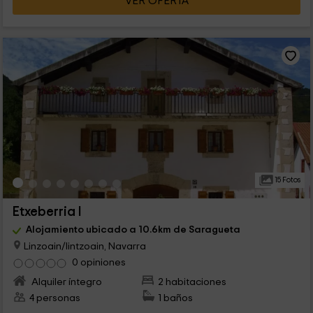
VER OFERTA
15 Fotos
Etxeberria I
Alojamiento ubicado a 10.6km de Saragueta
Linzoain/lintzoain, Navarra
0 opiniones
Alquiler íntegro
2 habitaciones
4 personas
1 baños