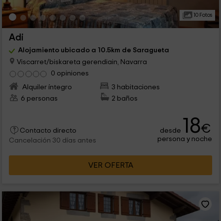
10 Fotos
Adi
Alojamiento ubicado a 10.5km de Saragueta
Viscarret/biskareta gerendiain, Navarra
0 opiniones
Alquiler íntegro
3 habitaciones
6 personas
2 baños
18
€
desde
Contacto directo
persona y noche
Cancelación 30 días antes
VER OFERTA