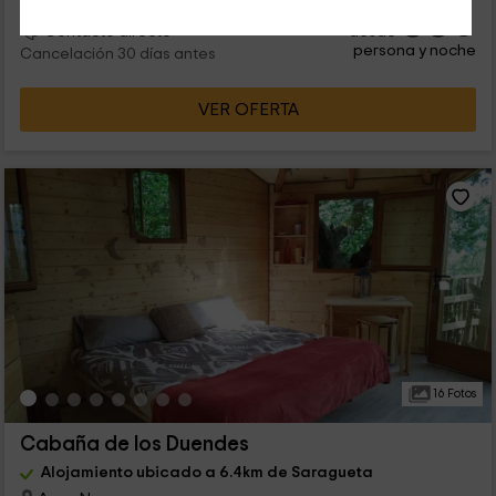
88
€
desde
Contacto directo
persona y noche
Cancelación 30 días antes
VER OFERTA
16 Fotos
Cabaña de los Duendes
Alojamiento ubicado a 6.4km de Saragueta