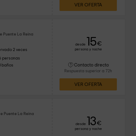
VER OFERTA
e Puente La Reina
15
€
desde
persona y noche
rvado 2 veces
6 personas
Contacto directo
3 baños
Respuesta superior a 72h
VER OFERTA
de Puente La Reina
13
€
desde
persona y noche