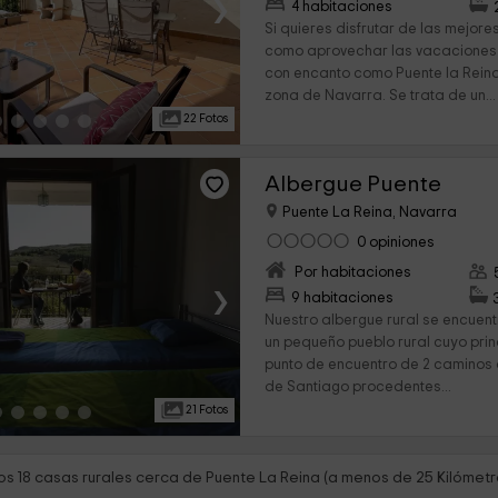
›
4 habitaciones
Si quieres disfrutar de las mejo
como aprovechar las vacaciones
con encanto como Puente la Reina
zona de Navarra. Se trata de un...
22 Fotos
Albergue Puente
Puente La Reina, Navarra
0 opiniones
Por habitaciones
›
9 habitaciones
Nuestro albergue rural se encuent
un pequeño pueblo rural cuyo princ
punto de encuentro de 2 caminos
de Santiago procedentes...
21 Fotos
s 18 casas rurales cerca de Puente La Reina (a menos de 25 Kilómetr