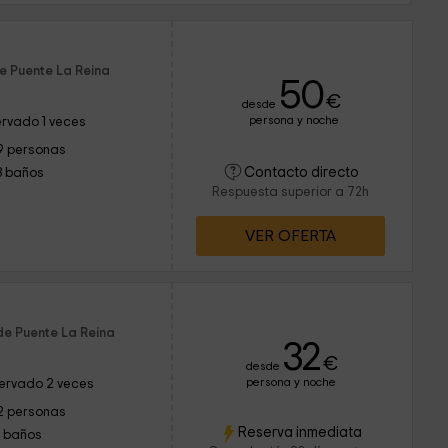
e Puente La Reina
50
€
desde
persona y noche
rvado 1 veces
9 personas
Contacto directo
3 baños
Respuesta superior a 72h
VER OFERTA
de Puente La Reina
32
€
desde
persona y noche
ervado 2 veces
2 personas
Reserva inmediata
1 baños