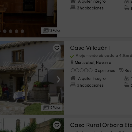
›
Alquiler íntegro
3 habitaciones
12 Fotos
Casa Villazón I
Alojamiento ubicado a 4.1km 
Muruzabal, Navarra
0 opiniones
Res
›
Alquiler íntegro
3 habitaciones
15 Fotos
Casa Rural Orbara Et