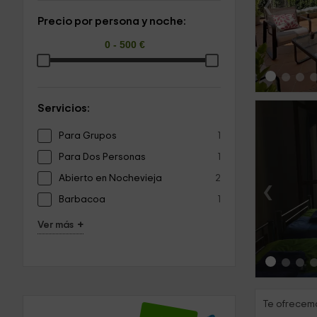
‹
Precio por persona y noche:
Servicios:
Para Grupos
1
Para Dos Personas
1
Abierto en Nochevieja
2
‹
Barbacoa
1
+
Ver más
Te ofrecemo