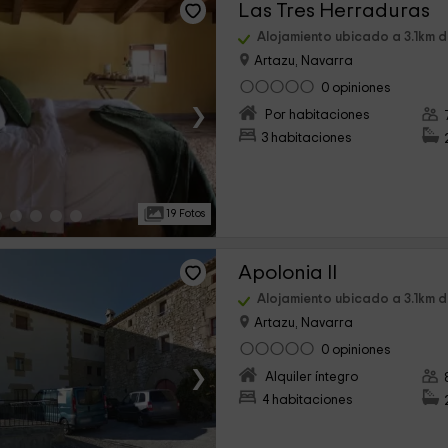
Las Tres Herraduras
Alojamiento ubicado a 3.1km d
Artazu, Navarra
0 opiniones
›
Por habitaciones
3 habitaciones
19 Fotos
Apolonia II
Alojamiento ubicado a 3.1km d
Artazu, Navarra
0 opiniones
›
Alquiler íntegro
4 habitaciones