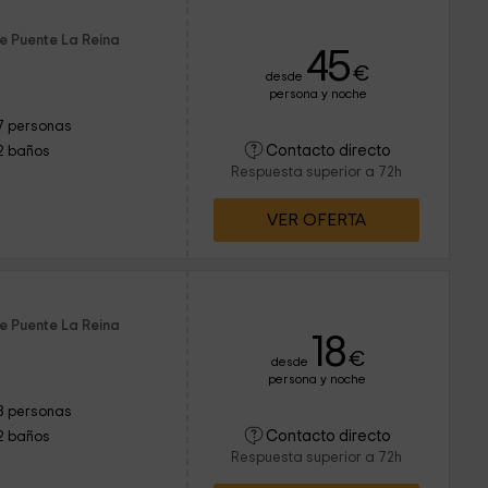
e Puente La Reina
45
€
desde
persona y noche
7 personas
Contacto directo
2 baños
Respuesta superior a 72h
VER OFERTA
e Puente La Reina
18
€
desde
persona y noche
8 personas
Contacto directo
2 baños
Respuesta superior a 72h