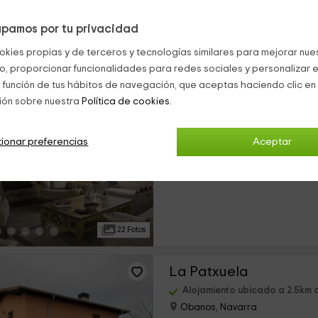
pamos por tu privacidad
15 Fotos
okies propias y de terceros y tecnologías similares para mejorar nuest
co, proporcionar funcionalidades para redes sociales y personalizar e
Casa Villazón II
 función de tus hábitos de navegación, que aceptas haciendo clic en 
ión sobre nuestra
Política de cookies.
Alojamiento ubicado a 2.5km 
Obanos, Navarra
0 opiniones
Res
ionar preferencias
Aceptar
›
Alquiler íntegro
4 habitaciones
22 Fotos
La Patxuela
Alojamiento ubicado a 2.5km 
Obanos, Navarra