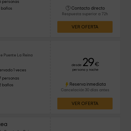
6 personas
Contacto directo
1 baños
Respuesta superior a 72h
VER OFERTA
de Puente La Reina
29
€
desde
persona y noche
ervado 1 veces
7 personas
Reserva inmediata
2 baños
Cancelación 30 días antes
VER OFERTA
xea