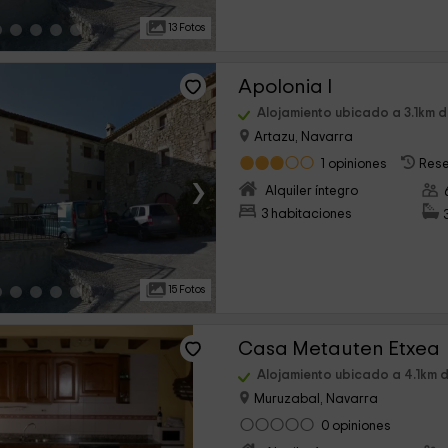
13 Fotos
Apolonia I
Alojamiento ubicado a 3.1km d
Artazu, Navarra
1 opiniones
Rese
›
Alquiler íntegro
3 habitaciones
15 Fotos
Casa Metauten Etxea
Alojamiento ubicado a 4.1km 
Muruzabal, Navarra
0 opiniones