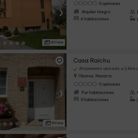
0 opiniones
›
Alquiler íntegro
6 habitaciones
40 Fotos
Casa Raichu
Alojamiento ubicado a 2.6km 
Obanos, Navarra
0 opiniones
›
Por habitaciones
5 habitaciones
18 Fotos