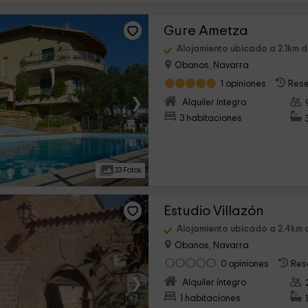
Gure Ametza
Alojamiento ubicado a 2.1km d
Obanos, Navarra
1 opiniones
Rese
›
Alquiler íntegro
3 habitaciones
33 Fotos
Estudio Villazón
Alojamiento ubicado a 2.4km 
Obanos, Navarra
0 opiniones
Res
›
Alquiler íntegro
1 habitaciones