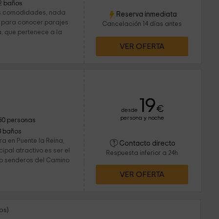
2 baños
res comodidades, nada
Reserva inmediata
 para conocer parajes
Cancelación 14 días antes
, que pertenece a la
VER OFERTA
19
€
desde
persona y noche
50 personas
3 baños
ra en Puente la Reina,
Contacto directo
ipal atractivo es ser el
Respuesta inferior a 24h
 o senderos del Camino
VER OFERTA
os)