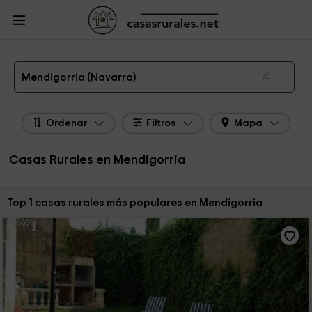
CasasRurales.net
Casas Rurales
Casas Rurales Navarra
Casas Rurales
Mendigorria
Las 1 mejores casas rurales en Mendigorria de 2026
Mendigorria (Navarra)
Ordenar
Filtros
Mapa
Casas Rurales en Mendigorria
Ordenar por:
Top 1 casas rurales más populares en Mendigorria