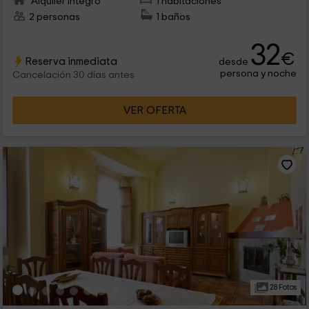
Alquiler íntegro
1 habitaciones
2 personas
1 baños
32
€
Reserva inmediata
desde
persona y noche
Cancelación 30 días antes
VER OFERTA
28 Fotos