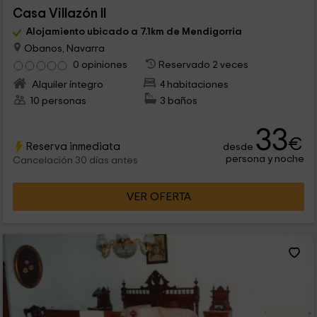
Casa Villazón II
Alojamiento ubicado a 7.1km de Mendigorria
Obanos, Navarra
0 opiniones
Reservado 2 veces
Alquiler íntegro
4 habitaciones
10 personas
3 baños
33
€
Reserva inmediata
desde
persona y noche
Cancelación 30 días antes
VER OFERTA