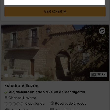
VER OFERTA
15 Fotos
Estudio Villazón
Alojamiento ubicado a 7.0km de Mendigorria
Obanos, Navarra
0 opiniones
Reservado 2 veces