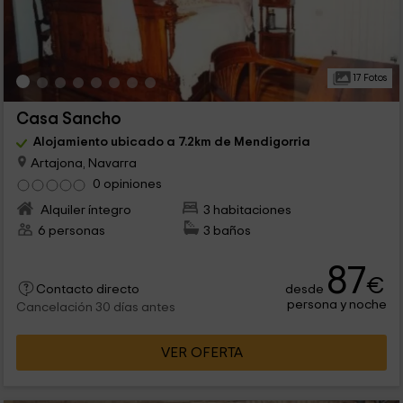
17 Fotos
Casa Sancho
Alojamiento ubicado a 7.2km de Mendigorria
Artajona, Navarra
0 opiniones
Alquiler íntegro
3 habitaciones
6 personas
3 baños
87
€
desde
Contacto directo
persona y noche
Cancelación 30 días antes
VER OFERTA