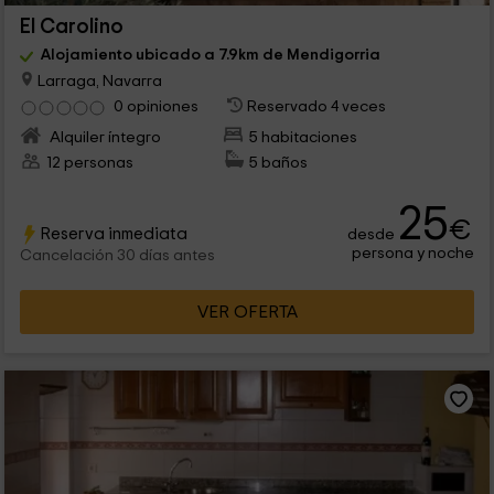
El Carolino
Alojamiento ubicado a 7.9km de Mendigorria
Larraga, Navarra
0 opiniones
Reservado 4 veces
Alquiler íntegro
5 habitaciones
12 personas
5 baños
25
€
Reserva inmediata
desde
persona y noche
Cancelación 30 días antes
VER OFERTA