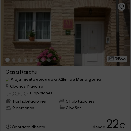
18 Fotos
Casa Raichu
Alojamiento ubicado a 7.2km de Mendigorria
Obanos, Navarra
0 opiniones
Por habitaciones
5 habitaciones
9 personas
3 baños
22
€
desde
Contacto directo