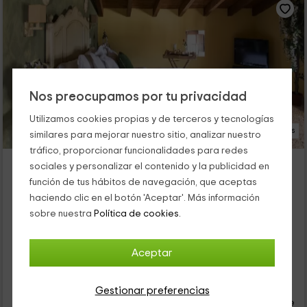
Nos preocupamos por tu privacidad
Utilizamos cookies propias y de terceros y tecnologías
19 Fotos
similares para mejorar nuestro sitio, analizar nuestro
tráfico, proporcionar funcionalidades para redes
Las Tres Herraduras
sociales y personalizar el contenido y la publicidad en
Alojamiento ubicado a 7.0km de Mendigorria
función de tus hábitos de navegación, que aceptas
Artazu, Navarra
haciendo clic en el botón 'Aceptar'. Más información
0 opiniones
sobre nuestra
Política de cookies.
Por habitaciones
3 habitaciones
7 personas
2 baños
Aceptar
45
€
Gestionar preferencias
desde
Contacto directo
persona y noche
Cancelación 30 días antes