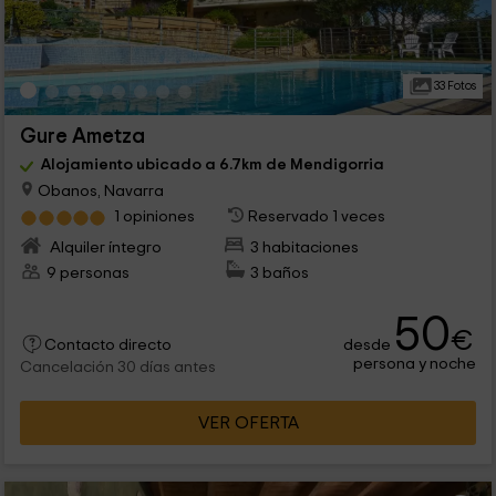
33 Fotos
Gure Ametza
Alojamiento ubicado a 6.7km de Mendigorria
Obanos, Navarra
1 opiniones
Reservado 1 veces
Alquiler íntegro
3 habitaciones
9 personas
3 baños
50
€
desde
Contacto directo
persona y noche
Cancelación 30 días antes
VER OFERTA