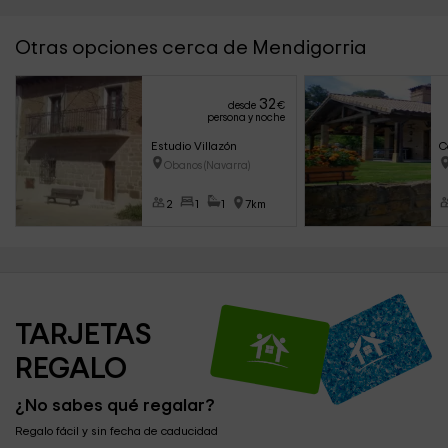
Otras opciones cerca de Mendigorria
32
desde
€
persona y noche
Estudio Villazón
C
Obanos (Navarra)
2
1
1
7km
TARJETAS 
REGALO
¿No sabes qué regalar?
Regalo fácil y sin fecha de caducidad