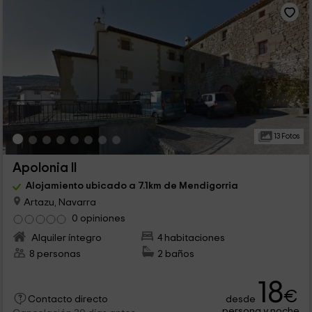
13 Fotos
Apolonia II
Alojamiento ubicado a 7.1km de Mendigorria
Artazu, Navarra
0 opiniones
Alquiler íntegro
4 habitaciones
8 personas
2 baños
18
€
desde
Contacto directo
persona y noche