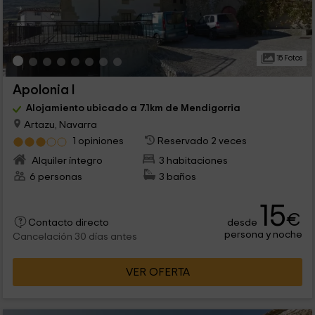
15 Fotos
Apolonia I
Alojamiento ubicado a 7.1km de Mendigorria
Artazu, Navarra
1 opiniones
Reservado 2 veces
Alquiler íntegro
3 habitaciones
6 personas
3 baños
15
€
desde
Contacto directo
persona y noche
Cancelación 30 días antes
VER OFERTA