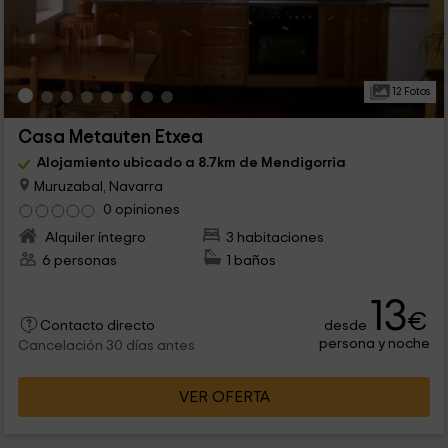
12 Fotos
Casa Metauten Etxea
Alojamiento ubicado a 8.7km de Mendigorria
Muruzabal, Navarra
0 opiniones
Alquiler íntegro
3 habitaciones
6 personas
1 baños
13
€
desde
Contacto directo
persona y noche
Cancelación 30 días antes
VER OFERTA