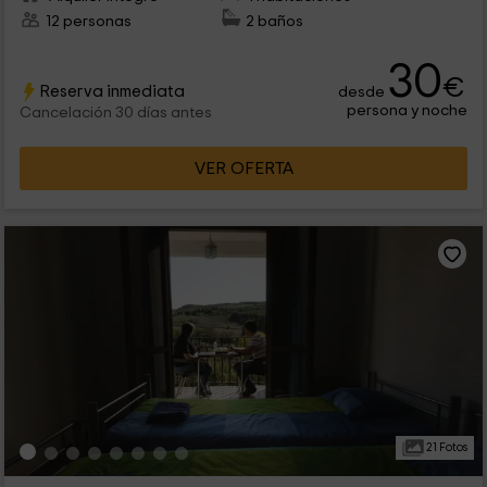
12 personas
2 baños
30
€
Reserva inmediata
desde
persona y noche
Cancelación 30 días antes
VER OFERTA
21 Fotos