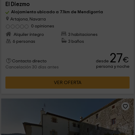
El Diezmo
Alojamiento ubicado a 7.1km de Mendigorria
Artajona, Navarra
0 opiniones
Alquiler íntegro
3 habitaciones
6 personas
3 baños
27
€
desde
Contacto directo
persona y noche
Cancelación 30 días antes
VER OFERTA