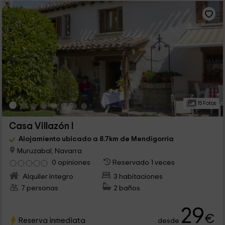
15 Fotos
Casa Villazón I
Alojamiento ubicado a 8.7km de Mendigorria
Muruzabal, Navarra
0 opiniones
Reservado 1 veces
Alquiler íntegro
3 habitaciones
7 personas
2 baños
29
€
Reserva inmediata
desde