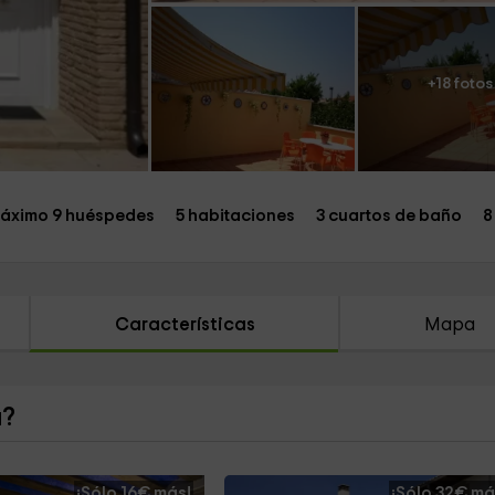
+18 fotos
áximo 9 huéspedes
5 habitaciones
3 cuartos de baño
8
Características
Mapa
a?
¡Sólo 16€ más!
¡Sólo 32€ má