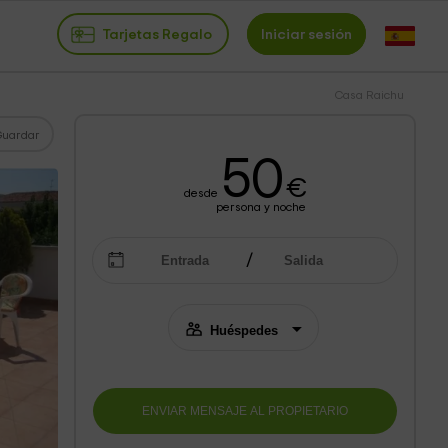
Tarjetas Regalo
Iniciar sesión
Casa Raichu
Guardar
50
€
desde
persona y noche