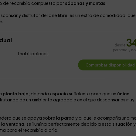
nto de recambio compuesto por
sábanas y mantas.
scansar y disfrutar del aire libre, es un extra de comodidad, que
e.
idual
3
desde
persona y n
1 habitaciones
la
planta baja
; dejando espacio suficiente para que un
único
sfrutando de un ambiente agradable en el que descansar es muy
era que se apoya sobre la pared y al que le acompaña una mes
 la
ventana
, se ilumina perfectamente debido a esta situación y
ama
para el recambio diario.