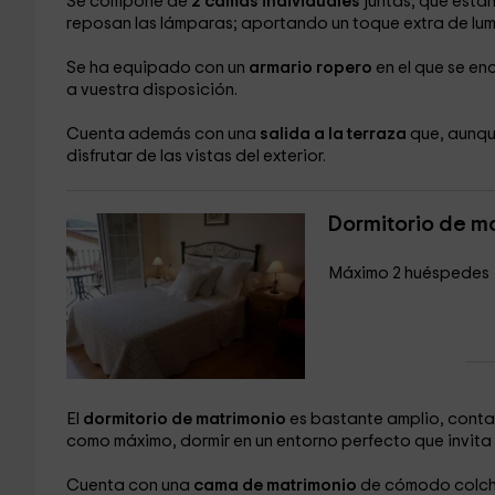
Se compone de
2 camas individuales
juntas, que está
reposan las lámparas; aportando un toque extra de lumi
Se ha equipado con un
armario ropero
en el que se en
a vuestra disposición.
Cuenta además con una
salida a la terraza
que, aunqu
disfrutar de las vistas del exterior.
Dormitorio de m
Máximo 2 huéspedes
El
dormitorio de matrimonio
es bastante amplio, cont
como máximo, dormir en un entorno perfecto que invita 
Cuenta con una
cama de matrimonio
de cómodo colchó