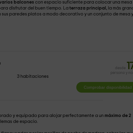
varios balcones
con espacio suficiente para colocar una mesa 
para disfrutar del buen tiempo. La
terraza principal,
la más gran
en sus paredes platos a modo decorativo y un conjunto de mesa 
e
1
desde
persona y n
3 habitaciones
corado y equipado para alojar perfectamente a un
máximo de 2
blemas de espacio.