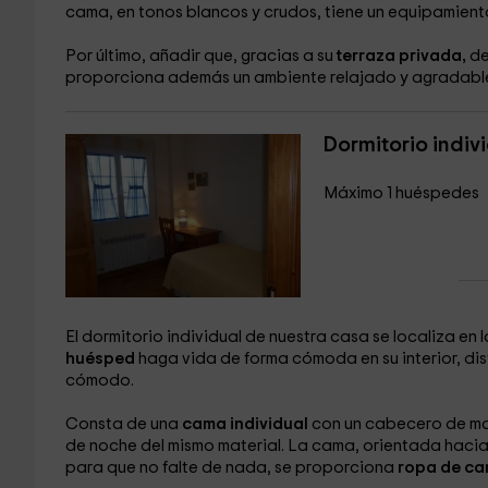
cama, en tonos blancos y crudos, tiene un equipamie
Por último, añadir que, gracias a su
terraza privada,
de
proporciona además un ambiente relajado y agradabl
Dormitorio indiv
Máximo 1 huéspedes
El
dormitorio individual
de nuestra casa se localiza en 
huésped
haga vida de forma cómoda en su interior, di
cómodo.
Consta de una
cama individual
con un cabecero de mad
de noche del mismo material. La cama, orientada hacia
para que no falte de nada, se proporciona
ropa de c