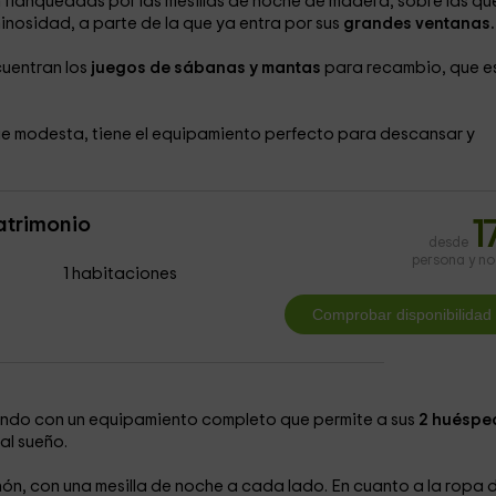
n flanqueadas por las mesillas de noche de madera, sobre las qu
nosidad, a parte de la que ya entra por sus
grandes ventanas.
cuentran los
juegos de sábanas y mantas
para recambio, que e
e modesta, tiene el equipamiento perfecto para descansar y
atrimonio
1
desde
persona y n
1 habitaciones
ando con un equipamiento completo que permite a sus
2 huéspe
al sueño.
n, con una mesilla de noche a cada lado. En cuanto a la ropa 