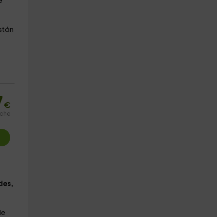
e
stán
7
€
oche
des,
de