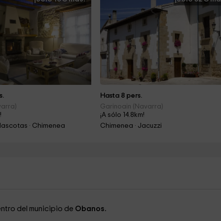
s.
Hasta 8 pers.
arra)
Garinoain (Navarra)
!
¡A sólo 14.8km!
Mascotas · Chimenea
Chimenea · Jacuzzi
entro del municipio de
O
banos.