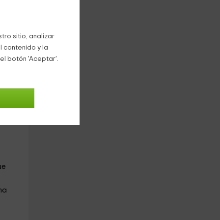
n,
ro sitio, analizar
l contenido y la
el botón 'Aceptar'.
 del
eños
era
ue
ma