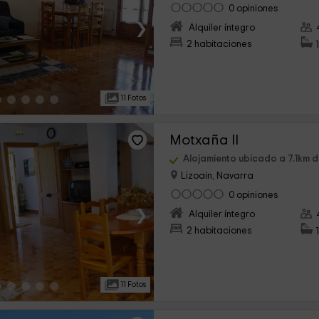
0 opiniones
›
Alquiler íntegro
2 habitaciones
11 Fotos
Motxaña II
Alojamiento ubicado a 7.1km 
Lizoain, Navarra
0 opiniones
›
Alquiler íntegro
2 habitaciones
11 Fotos