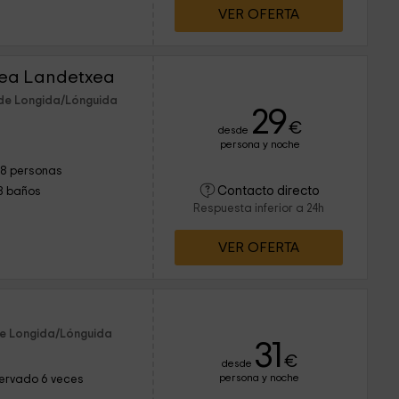
VER OFERTA
nea Landetxea
 de Longida/Lónguida
29
€
desde
persona y noche
18 personas
Contacto directo
8 baños
Respuesta inferior a 24h
VER OFERTA
de Longida/Lónguida
31
€
desde
persona y noche
ervado 6 veces