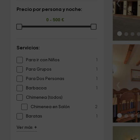
‹
Precio por persona y noche:
Servicios:
Para ir con Niños
1
Para Grupos
1
Para Dos Personas
1
‹
Barbacoa
1
Chimenea (todos)
Chimenea en Salón
2
Baratas
1
+
Ver más