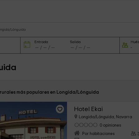
ongida/Lónguida
Entrada
Salida
Hué
uida
 rurales más populares en Longida/Lónguida
Hotel Ekai
Longida/Lónguida, Navarra
0 opiniones
Por habitaciones