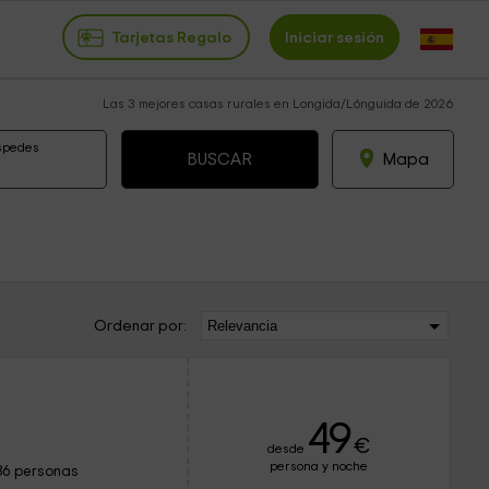
Tarjetas Regalo
Iniciar sesión
Las 3 mejores casas rurales en Longida/Lónguida de 2026
spedes
Mapa
Ordenar por:
49
€
desde
persona y noche
36 personas