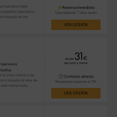
un llamativo hotel
Reserva inmediata
 completa naturaleza,
Cancelación 7 días antes
stá situado en las
VER OFERTA
31
€
desde
persona y noche
9 personas
3 baños
n la zona céntrica de
Contacto directo
varro situado al este de
Respuesta superior a 72h
a sido restaurada...
VER OFERTA