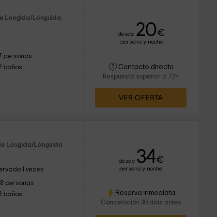
de Longida/Lónguida
20
€
desde
persona y noche
7 personas
Contacto directo
2 baños
Respuesta superior a 72h
VER OFERTA
 de Longida/Lónguida
34
€
desde
persona y noche
ervado 1 veces
18 personas
Reserva inmediata
8 baños
Cancelación 30 días antes