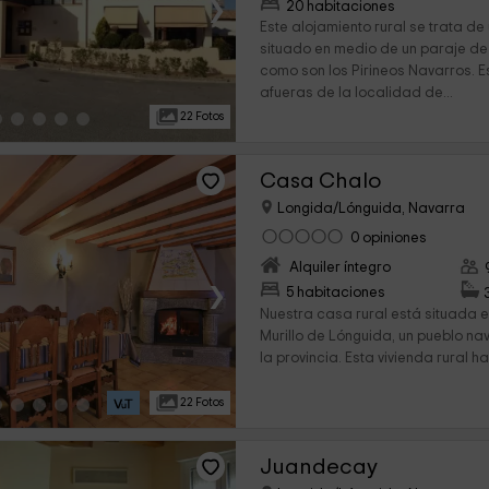
›
20 habitaciones
Este alojamiento rural se trata de 
situado en medio de un paraje de
como son los Pirineos Navarros. E
afueras de la localidad de...
22 Fotos
Casa Chalo
Longida/Lónguida, Navarra
0 opiniones
Alquiler íntegro
›
5 habitaciones
Nuestra casa rural está situada e
Murillo de Lónguida, un pueblo na
la provincia. Esta vivienda rural h
22 Fotos
Juandecay