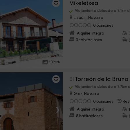
Mikeletxea
Alojamiento ubicado a 7.1km 
Lizoain, Navarra
0 opiniones
›
Alquiler íntegro
3 habitaciones
21 Fotos
El Torreón de la Bruna
Alojamiento ubicado a 7.7km
Grez, Navarra
0 opiniones
Res
›
Alquiler íntegro
8 habitaciones