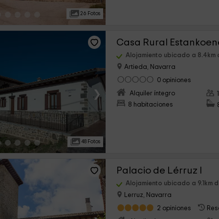
26 Fotos
Casa Rural Estankoe
Alojamiento ubicado a 8.4km
Artieda, Navarra
0 opiniones
›
Alquiler íntegro
8 habitaciones
48 Fotos
Palacio de Lérruz I
Alojamiento ubicado a 9.1km 
Lerruz, Navarra
2 opiniones
Res