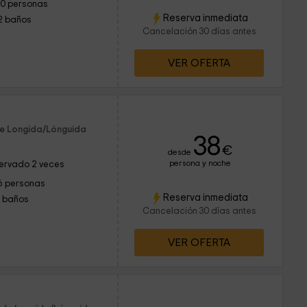
10 personas
Reserva inmediata
2 baños
Cancelación 30 días antes
VER OFERTA
de Longida/Lónguida
38
€
desde
persona y noche
ervado 2 veces
6 personas
Reserva inmediata
1 baños
Cancelación 30 días antes
VER OFERTA