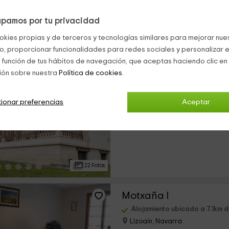
pamos por tu privacidad
19 Fotos
okies propias y de terceros y tecnologías similares para mejorar nuest
co, proporcionar funcionalidades para redes sociales y personalizar e
Vivienda rural Casa J
 función de tus hábitos de navegación, que aceptas haciendo clic en 
ión sobre nuestra
Política de cookies.
Alojamiento ubicado a 2.0km
Aoiz/agoitz, Navarra
0 opiniones
ionar preferencias
Aceptar
›
Alquiler íntegro
5 habitaciones
22 Fotos
Motxaña I
Alojamiento ubicado a 7.1km 
Lizoain, Navarra