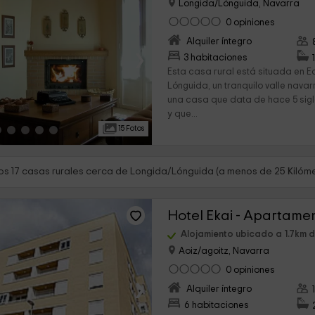
Longida/Lónguida, Navarra
0 opiniones
Alquiler íntegro
›
3 habitaciones
Esta casa rural está situada en Ec
Lónguida, un tranquilo valle navar
una casa que data de hace 5 si
y que...
15 Fotos
s 17 casas rurales cerca de Longida/Lónguida (a menos de 25 Kilóme
Hotel Ekai - Apartame
Alojamiento ubicado a 1.7km 
Aoiz/agoitz, Navarra
0 opiniones
›
Alquiler íntegro
6 habitaciones