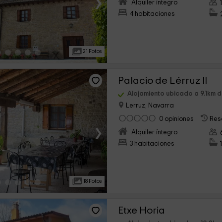
›
Alquiler íntegro
4 habitaciones
21 Fotos
Palacio de Lérruz II
Alojamiento ubicado a 9.1km 
Lerruz, Navarra
0 opiniones
Res
›
Alquiler íntegro
3 habitaciones
18 Fotos
Etxe Horia