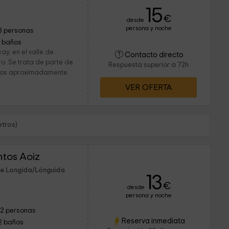
15
€
desde
persona y noche
8 personas
1 baños
ay, en el valle de
Contacto directo
ro. Se trata de parte de
Respuesta superior a 72h
glos aproximadamente
VER OFERTA
tros)
ntos Aoiz
de Longida/Lónguida
13
€
desde
persona y noche
12 personas
Reserva inmediata
2 baños