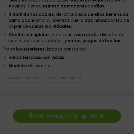
menaje
necesarios para que hagáis las mejores recetas.
Además, tiene una
mesa de madera
con sillas.
4 dormitorios dobles
, de los cuales
2 de ellos tienen una
cama doble
amplia, mientras que la
otra mitad
consta de
un par de
camas individuales.
3 baños completos
, en los que vas a poder disfrutar de
las mejores comodidades, y
varios juegos de toallas.
Ya en los
exteriores
, la casa consta de:
Varias
terrazas con vistas.
Muebles
de exterior.
Casas Rurales Navarra
Casas Rurales Navarra
Enviar mensaje al propietario