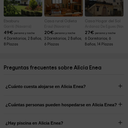
Etxaburu
Casa rural Odieta
Casa Hogar del Sol
Gorriti (Navarra)
Eraul (Navarra)
Ardanaz De Egues (Navar
49
€
20
€
27
€
persona y noche
persona y noche
persona y noche
4 Dormitorios, 2 Baños,
3 Dormitorios, 2 Baños,
6 Dormitorios, 6
8 Plazas
6 Plazas
Baños, 14 Plazas
Preguntas frecuentes sobre Alicia Enea
¿Cuánto cuesta alojarse en Alicia Enea?
¿Cuántas personas pueden hospedarse en Alicia Enea?
¿Hay piscina en Alicia Enea?