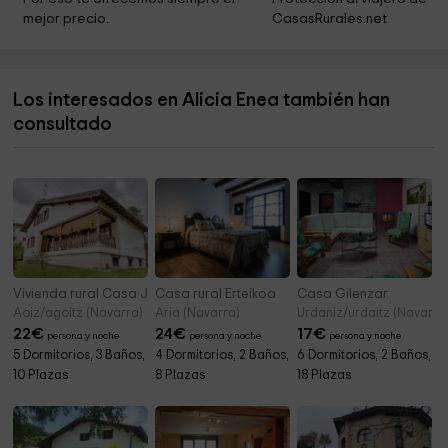
mejor precio.
CasasRurales.net
Iglesia de San Juan Evangelista
4,3 km
Otxaga
4,3 km
Los interesados en Alicia Enea también han
Ermita de San Tirso
4,6 km
consultado
Piscina Natural Ochagavia
5,1 km
Vivienda rural Casa Javier Lacunza
Casa rural Erteikoa
Casa Gilenzar
Aoiz/agoitz (Navarra)
Aria (Navarra)
Urdaniz/urdaitz (Navarra
22
€
24
€
17
€
persona y noche
persona y noche
persona y noche
5 Dormitorios, 3 Baños,
4 Dormitorios, 2 Baños,
6 Dormitorios, 2 Baños,
10 Plazas
8 Plazas
18 Plazas