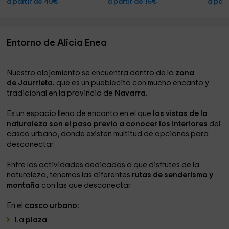
a partir de 40€
a partir de 15€
a part
Entorno de Alicia Enea
Nuestro alojamiento se encuentra dentro de la
zona
de Jaurrieta,
que es un pueblecito con mucho encanto y
tradicional en la provincia de
Navarra
.
Es un espacio lleno de encanto en el que
las vistas de la
naturaleza son el paso previo a conocer los interiores
del
casco urbano, donde existen multitud de opciones para
desconectar.
Entre las actividades dedicadas a que disfrutes de la
naturaleza, tenemos las diferentes
rutas de senderismo y
montaña
con las que desconectar.
En el
casco urbano:
La
plaza
.