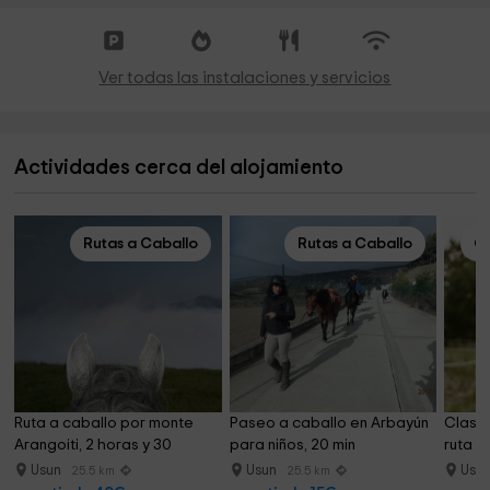
Ver todas las instalaciones y servicios
Actividades cerca del alojamiento
Rutas a Caballo
Rutas a Caballo
Cl
Ruta a caballo por monte 
Paseo a caballo en Arbayún 
Clase 
Arangoiti, 2 horas y 30
para niños, 20 min
ruta U
Usun
Usun
Usu
25.5 km
25.5 km