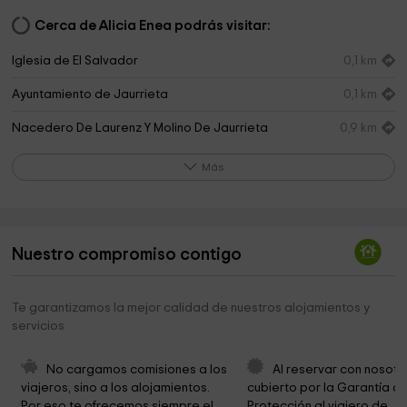
Cerca de Alicia Enea podrás visitar:
Iglesia de El Salvador
0,1 km
Ayuntamiento de Jaurrieta
0,1 km
Nacedero De Laurenz Y Molino De Jaurrieta
0,9 km
Parroquia San Román de Escaroz
3,2 km
Más
Ayuntamiento De Ezcaroz Ezkaroze
3,2 km
Cascada de Xoxo
3,5 km
Nuestro compromiso contigo
Mirador de Ezkaroze
3,6 km
Ermita de San Pedro
3,9 km
Te garantizamos la mejor calidad de nuestros alojamientos y
servicios
Parque infantil
4,2 km
Parroquia De San Juan
4,3 km
No cargamos comisiones a los 
Al reservar con nosotr
viajeros, sino a los alojamientos. 
cubierto por la Garantía de
Centro Interpretación
4,3 km
Por eso te ofrecemos siempre el 
Protección al viajero de 