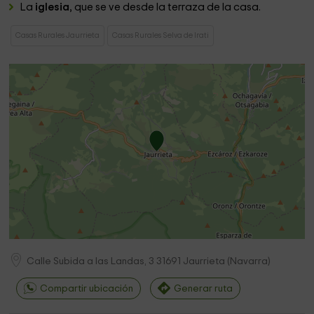
La
iglesia
, que se ve desde la terraza de la casa.
Casas Rurales Jaurrieta
Casas Rurales Selva de Irati
Calle Subida a las Landas, 3
31691
Jaurrieta
(
Navarra
)
Compartir ubicación
Generar ruta