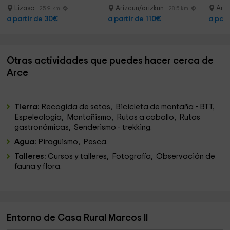
Lizaso
Arizcun/arizkun
Ariz
25.9 km
28.5 km
a partir de 30€
a partir de 110€
a part
Otras actividades que puedes hacer cerca de
Arce
Tierra:
Recogida de setas, Bicicleta de montaña - BTT,
Espeleología, Montañismo, Rutas a caballo, Rutas
gastronómicas, Senderismo - trekking.
Agua:
Piragüismo, Pesca.
Talleres:
Cursos y talleres, Fotografía, Observación de
fauna y flora.
Entorno de Casa Rural Marcos II