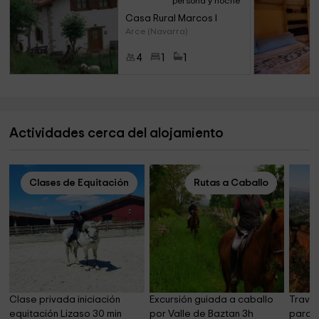
persona y noche
Casa Rural Marcos I
Arce (Navarra)
4
1
1
Actividades cerca del alojamiento
Clases de Equitación
Rutas a Caballo
Clase privada iniciación 
Excursión guiada a caballo 
Traves
equitación Lizaso 30 min
por Valle de Baztan 3h
paraje