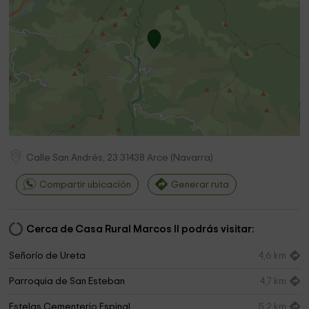
Calle San Andrés, 23
31438
Arce
(
Navarra
)
Compartir ubicación
Generar ruta
Cerca de Casa Rural Marcos II podrás visitar:
Señorío de Ureta
4,6 km
Parroquia de San Esteban
4,7 km
Estelas Cementerio Espinal
5,2 km