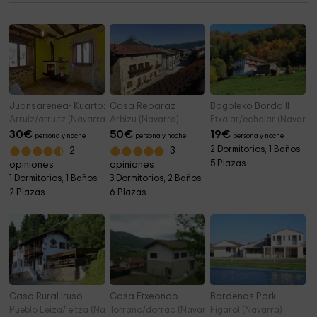
Juansarenea- Kuartozaharra
Casa Reparaz
Bagoleko Borda II
Arruiz/arruitz (Navarra)
Arbizu (Navarra)
Etxalar/echalar (Navarra
30
€
50
€
19
€
persona y noche
persona y noche
persona y noche
2 Dormitorios, 1 Baños,
2
3
5 Plazas
opiniones
opiniones
1 Dormitorios, 1 Baños,
3 Dormitorios, 2 Baños,
2 Plazas
6 Plazas
Casa Rural Iruso
Casa Etxeondo
Bardenas Park
Pueblo Leiza/leitza (Navarra)
Torrano/dorrao (Navarra)
Figarol (Navarra)