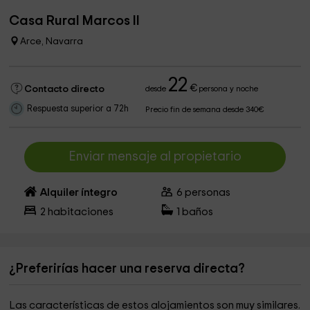
Casa Rural Marcos II
Arce, Navarra
22
€
Contacto directo
desde
persona y noche
Respuesta superior a 72h
Precio fin de semana desde 340€
Enviar mensaje al propietario
Alquiler íntegro
6
personas
2
habitaciones
1
baños
¿Preferirías hacer una reserva directa?
Las características de estos alojamientos son muy similares.