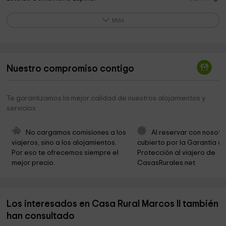
Iglesia Parroquial de San Bartolomé
5,3 km
Más
Parroquia de San Pedro
5,5 km
Erroibar Ayuntamiento
5,9 km
Nuestro compromiso contigo
Iglesia de San Juan Bautista
6,0 km
Cementerio de Viscarret
6,0 km
Te garantizamos la mejor calidad de nuestros alojamientos y
servicios
Iglesia de San Saturnino
6,4 km
The Era
6,6 km
No cargamos comisiones a los 
Al reservar con nosotr
viajeros, sino a los alojamientos. 
cubierto por la Garantía de
Three Trees
6,7 km
Por eso te ofrecemos siempre el 
Protección al viajero de 
mejor precio.
CasasRurales.net
Ayuntamiento De Oroz Betelu Orotz Betelu
6,7 km
Parroquia de San Esteban
6,7 km
Los interesados en Casa Rural Marcos II también
Iglesia de San Nicolás de Bari
7,0 km
han consultado
Ayuntamiento de Auritz-Burguete
7,0 km