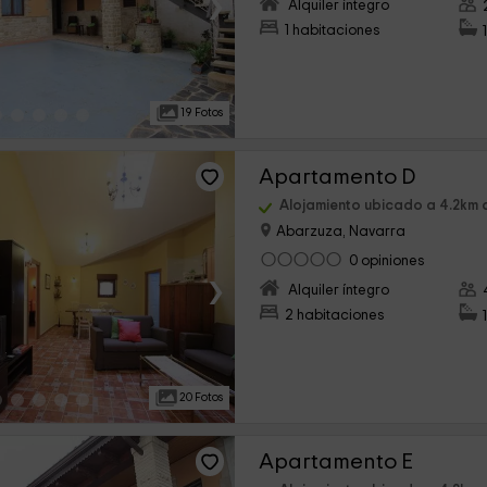
›
Alquiler íntegro
1 habitaciones
19 Fotos
Apartamento D
Alojamiento ubicado a 4.2km 
Abarzuza, Navarra
0 opiniones
›
Alquiler íntegro
2 habitaciones
20 Fotos
Apartamento E