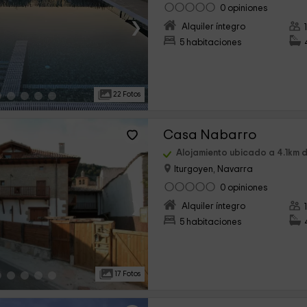
0 opiniones
›
Alquiler íntegro
5 habitaciones
22 Fotos
Casa Nabarro
Alojamiento ubicado a 4.1km d
Iturgoyen, Navarra
0 opiniones
›
Alquiler íntegro
5 habitaciones
17 Fotos