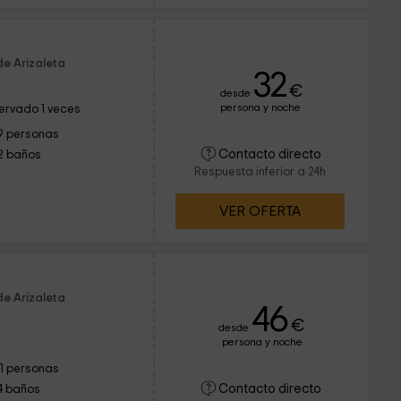
de Arizaleta
32
€
desde
persona y noche
ervado 1 veces
9 personas
Contacto directo
2 baños
Respuesta inferior a 24h
VER OFERTA
de Arizaleta
46
€
desde
persona y noche
11 personas
Contacto directo
4 baños