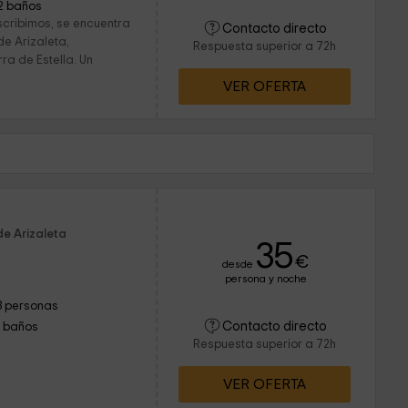
2 baños
scribimos, se encuentra
Contacto directo
de Arizaleta,
Respuesta superior a 72h
ra de Estella. Un
VER OFERTA
de Arizaleta
35
€
desde
persona y noche
3 personas
Contacto directo
1 baños
Respuesta superior a 72h
VER OFERTA