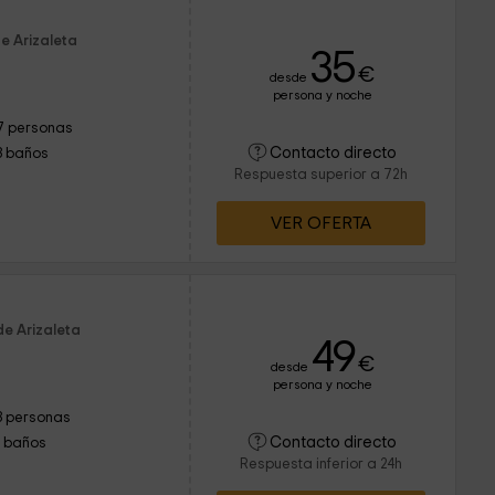
e Arizaleta
35
€
desde
persona y noche
7 personas
Contacto directo
3 baños
Respuesta superior a 72h
VER OFERTA
de Arizaleta
49
€
desde
persona y noche
3 personas
Contacto directo
1 baños
Respuesta inferior a 24h