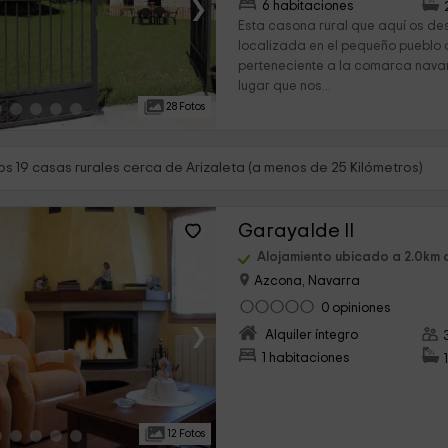
›
6 habitaciones
Esta casona rural que aquí os de
localizada en el pequeño pueblo 
perteneciente a la comarca navar
lugar que nos...
28 Fotos
s 19 casas rurales cerca de Arizaleta (a menos de 25 Kilómetros)
Garayalde II
Alojamiento ubicado a 2.0km 
Azcona, Navarra
0 opiniones
›
Alquiler íntegro
1 habitaciones
12 Fotos