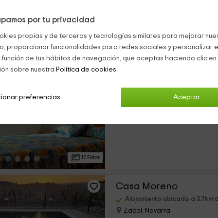
pamos por tu privacidad
41 Fotos
okies propias y de terceros y tecnologías similares para mejorar nuest
co, proporcionar funcionalidades para redes sociales y personalizar e
Garayalde I
 función de tus hábitos de navegación, que aceptas haciendo clic en 
ión sobre nuestra
Política de cookies.
Alojamiento ubicado a 2.0km 
Azcona, Navarra
0 opiniones
ionar preferencias
Aceptar
›
Alquiler íntegro
2 habitaciones
12 Fotos
Casa Moreno
Alojamiento ubicado a 3.7km d
Zabal, Navarra