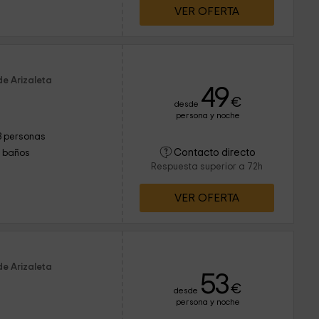
VER OFERTA
de Arizaleta
49
€
desde
persona y noche
3 personas
Contacto directo
1 baños
Respuesta superior a 72h
VER OFERTA
de Arizaleta
53
€
desde
persona y noche