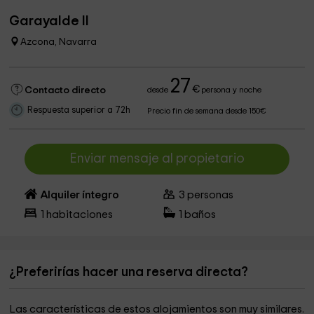
Garayalde II
Azcona, Navarra
27
€
Contacto directo
desde
persona y noche
Respuesta superior a 72h
Precio fin de semana desde 150€
Enviar mensaje al propietario
Alquiler íntegro
3
personas
1
habitaciones
1
baños
¿Preferirías hacer una reserva directa?
Las características de estos alojamientos son muy similares.