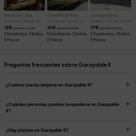
Sierra de Lokiz
Casa Rural Urra
Juankonogoia
Galdeano (Navarra)
Zurucuain (Navarra)
Pueblo Urroz De Santeste
12
€
16
€
17
€
persona y noche
persona y noche
persona y noche
3 Dormitorios, 3 Baños,
5 Dormitorios, 2 Baños,
4 Dormitorios, 3 Baños,
8 Plazas
11 Plazas
9 Plazas
Preguntas frecuentes sobre Garayalde II
¿Cuánto cuesta alojarse en Garayalde II?
¿Cuántas personas pueden hospedarse en Garayalde
II?
¿Hay piscina en Garayalde II?