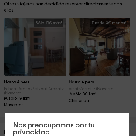
Otros viajeros han decidido reservar directamente con
ellos.
¡Sólo 11€ más!
¡Desde 3€ menos!
Hasta 4 pers.
Hasta 4 pers.
Echarri Aranaz/etxarri Aranatz
Arraiz/arraitz (Navarra)
(Navarra)
¡A sólo 30.1km!
¡A sólo 19.1km!
Chimenea
Mascotas
Nos preocupamos por tu
privacidad
Descripción de Garayalde II