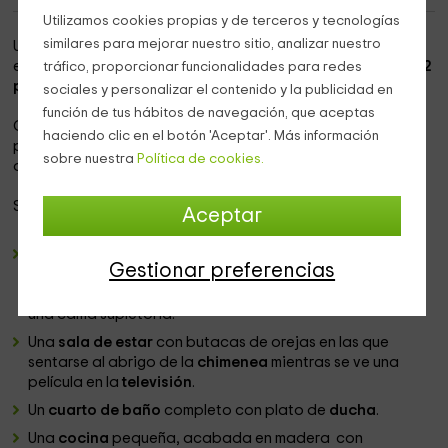
Utilizamos cookies propias y de terceros y tecnologías
similares para mejorar nuestro sitio, analizar nuestro
Ubicada en el centro urbano del pueblecito de
Azcona
,
esta casa está situada en la planta baja de un
edificio de 2
tráfico, proporcionar funcionalidades para redes
plantas
y forma complejo con otra vivienda.
sociales y personalizar el contenido y la publicidad en
función de tus hábitos de navegación, que aceptas
Con capacidad para
3 personas
, esta casa es ideal para
haciendo clic en el botón 'Aceptar'. Más información
parejas que quieran escaparse al campo un fin de semana
sobre nuestra
Política de cookies.
o para matrimonios con hijos pequeños.
Se divide en las siguientes habitaciones:
Aceptar
Un
dormitorio amplio
con cama de
matrimonio
y un
Gestionar preferencias
amplio armario de madera para colocar cómodamente
todo el equipaje. En este dormitorio se puede colocar
una cama supletoria.
Una
sala de estar
con butacas de orejas en las que
sentarse al abrigo de la
chimenea
mientras se ve una
película en la
televisión
.
Un
cuarto de baño
completo con plato de
ducha
.
Una
cocina
pequeña, acabada en madera con