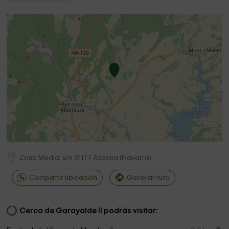
Zona Media, s/n
31177
Azcona
(
Navarra
)
Compartir ubicación
Generar ruta
Cerca de Garayalde II podrás visitar: