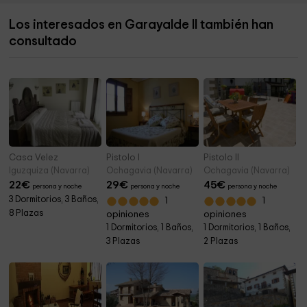
Los interesados en Garayalde II también han
Iglesia de San Adrián
3,7 km
consultado
Ermita de Santa Bárbara
3,9 km
Casa Velez
Pistolo I
Pistolo II
Iguzquiza (Navarra)
Ochagavia (Navarra)
Ochagavia (Navarra)
22
€
29
€
45
€
persona y noche
persona y noche
persona y noche
3 Dormitorios, 3 Baños,
1
1
8 Plazas
opiniones
opiniones
1 Dormitorios, 1 Baños,
1 Dormitorios, 1 Baños,
3 Plazas
2 Plazas