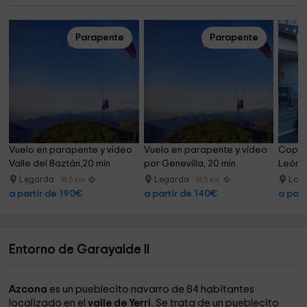
Parapente
Parapente
Vuelo en parapente y vídeo 
Vuelo en parapente y vídeo 
Copilo
Valle del Baztán,20 min
por Genevilla, 20 min
León 
Legarda
Legarda
Los
18.5 km
18.5 km
a partir de 190€
a partir de 140€
a part
Entorno de Garayalde II
Azcona
es un pueblecito navarro de 84 habitantes
localizado en el
valle de Yerri.
Se trata de un pueblecito