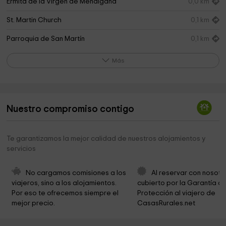
Ermita de la Virgen de Mendigaña
0,0 km
St. Martin Church
0,1 km
Parroquia de San Martín
0,1 km
Ermita de Santa Catalina
1,3 km
Más
Parroquia de Santa Cecilia
1,4 km
Ayuntamiento De Yerri
1,7 km
Nuestro compromiso contigo
Ermita de la Virgen de la O
1,7 km
Parroquia de San Andrés
2,4 km
Te garantizamos la mejor calidad de nuestros alojamientos y
servicios
Ayuntamiento de Abarzuza
2,8 km
Parroquia de Santa María
2,8 km
No cargamos comisiones a los 
Al reservar con nosotr
viajeros, sino a los alojamientos. 
cubierto por la Garantía de
Iglesia Abarzuza
2,8 km
Por eso te ofrecemos siempre el 
Protección al viajero de 
mejor precio.
CasasRurales.net
Ermita de San Cristóbal
3,4 km
Ermita de San Miguel
3,6 km