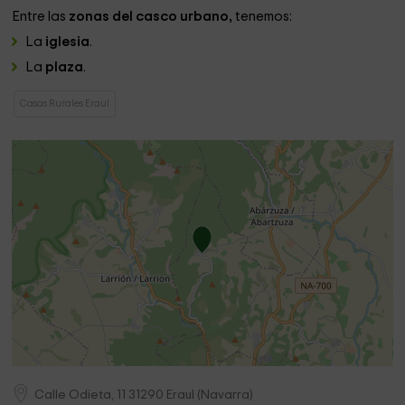
Entre las
zonas del casco urbano,
tenemos:
La
iglesia
.
La
plaza
.
Casas Rurales Eraul
Calle Odieta, 11
31290
Eraul
(
Navarra
)