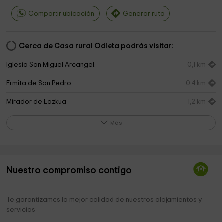
Compartir ubicación
Generar ruta
Cerca de Casa rural Odieta podrás visitar:
Iglesia San Miguel Arcangel.
0,1 km
Ermita de San Pedro
0,4 km
Mirador de Lazkua
1,2 km
San Cristóbal Ermita de
1,6 km
Más
Ermita de San Mamés
1,9 km
Allin Ayuntamiento
1,9 km
Nuestro compromiso contigo
Parroquia de San Román
2,0 km
Ermita de Santa Bárbara
2,1 km
Te garantizamos la mejor calidad de nuestros alojamientos y
servicios
LARRION
2,4 km