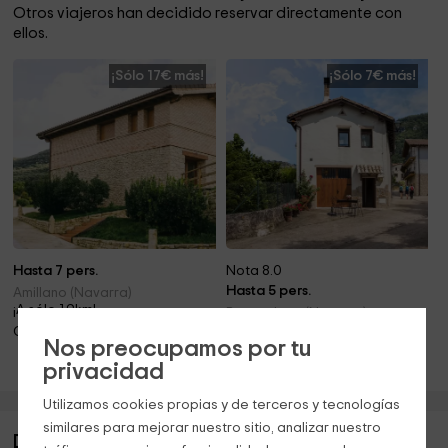
Otros viajeros han decidido reservar directamente con
ellos.
¡Sólo 17€ más!
¡Sólo 7€ más!
Hasta 7 pers.
Nota 8.0
Hasta 5 pers.
Amillano (Navarra)
¡A sólo 1.9km!
Baquedano (Navarra)
¡A sólo 9.6km!
Chimenea
Nos preocupamos por tu
Barbacoa · Chimenea
privacidad
Utilizamos cookies propias y de terceros y tecnologías
similares para mejorar nuestro sitio, analizar nuestro
Descripción de Casa rural Odieta