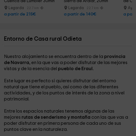
Cuenca de Lumbier 30min
Sierra de Aralar, 20min
de Cod
Legarda
Legarda
Aye
22.7 km
22.7 km
a partir de 215€
a partir de 140€
a part
Entorno de Casa rural Odieta
Nuestro alojamiento se encuentra dentro de la
provincia
de Navarra,
en la que vas a poder disfrutar de las mejores
vistas y de la esencia del
pueblo de Eraul.
Este lugar es perfecto si quieres disfrutar del entorno
natural que tiene el pueblo, así como de las diferentes
actividades, y de los puntos de interés de la zona a nivel
patrimonial.
Entre los espacios naturales tenemos algunas de las
mejores
rutas de senderismo y montaña
con las que vas a
poder disfrutar en primera persona de cada uno de sus
puntos clave en la naturaleza.