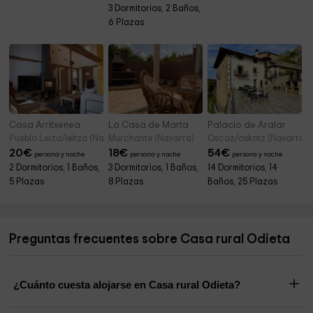
3 Dormitorios, 2 Baños,
6 Plazas
Casa Arritxenea
La Casa de Marta
Palacio de Aralar
Pueblo Leiza/leitza (Navarra)
Murchante (Navarra)
Oscoz/oskotz (Navarra)
20
€
18
€
54
€
persona y noche
persona y noche
persona y noche
2 Dormitorios, 1 Baños,
3 Dormitorios, 1 Baños,
14 Dormitorios, 14
5 Plazas
8 Plazas
Baños, 25 Plazas
Preguntas frecuentes sobre Casa rural Odieta
¿Cuánto cuesta alojarse en Casa rural Odieta?