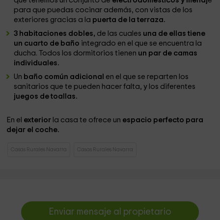
que tenemos un conjunto de
electrodomésticos y menaj
e
para que puedas cocinar además, con vistas de los
exteriores gracias a la
puerta de la terraza.
3 habitaciones dobles,
de las cuales
una de ellas tiene
un cuarto de baño
integrado en el que se encuentra la
ducha. Todos los dormitorios tienen
un par de camas
individuales.
Un
baño común adicional
en el que se reparten los
sanitarios que te pueden hacer falta, y los diferentes
juegos de toallas.
En el
exterior
la casa te ofrece un
espacio perfecto para
dejar el coche.
Casas Rurales Navarra
Casas Rurales Navarra
Enviar mensaje al propietario