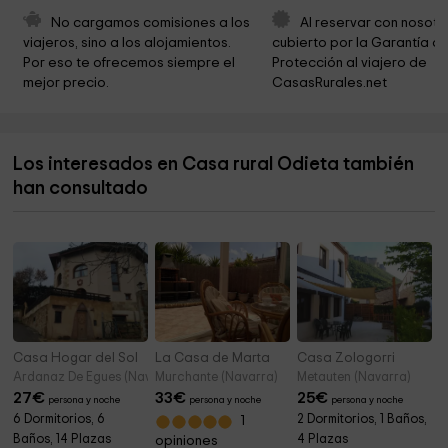
Iglesia Abarzuza
2,4 km
No cargamos comisiones a los 
Al reservar con nosotr
viajeros, sino a los alojamientos. 
cubierto por la Garantía de
Parroquia de Santa María
2,5 km
Por eso te ofrecemos siempre el 
Protección al viajero de 
mejor precio.
CasasRurales.net
Ayuntamiento de Abarzuza
2,5 km
Ermita de San Esteban
3,0 km
Los interesados en Casa rural Odieta también
Iglesia de Eulz
3,1 km
han consultado
Ermita de San Cristóbal
3,3 km
Casa Hogar del Sol
La Casa de Marta
Casa Zologorri
Ardanaz De Egues (Navarra)
Murchante (Navarra)
Metauten (Navarra)
27
€
33
€
25
€
persona y noche
persona y noche
persona y noche
6 Dormitorios, 6
2 Dormitorios, 1 Baños,
1
Baños, 14 Plazas
4 Plazas
opiniones