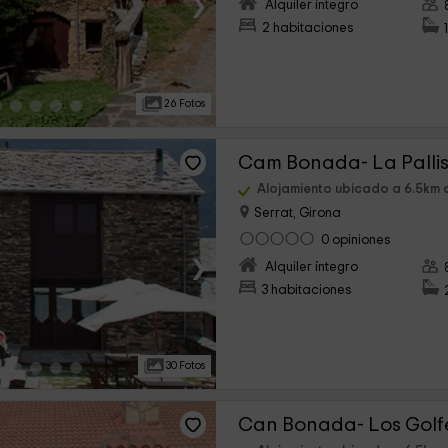
›
Alquiler íntegro
2 habitaciones
26 Fotos
Cam Bonada- La Palli
Alojamiento ubicado a 6.5km d
Serrat, Girona
0 opiniones
›
Alquiler íntegro
3 habitaciones
30 Fotos
Can Bonada- Los Golf