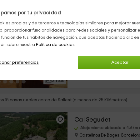
pamos por tu privacidad
Apartamentos Sellarés
okies propias y de terceros y tecnologías similares para mejorar nuest
Sallent, Barcelona
co, proporcionar funcionalidades para redes sociales y personalizar e
0 opiniones
 función de tus hábitos de navegación, que aceptas haciendo clic en 
Alquiler íntegro
ión sobre nuestra
Política de cookies.
›
9 habitaciones
Nos encontramos a las afueras de
ionar preferencias
Aceptar
un municipio de la comarca de B
de 50 minutos de Barcelona. Los
perfectos para aquellos que quier
21 Fotos
s 15 casas rurales cerca de Sallent (a menos de 25 Kilómetros)
Cal Segudet
Alojamiento ubicado a 4.6km 
Castellnou De Bages, Barcelon