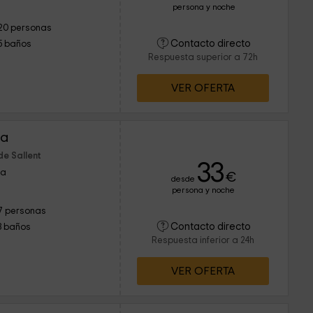
persona y noche
20 personas
Contacto directo
5 baños
Respuesta superior a 72h
VER OFERTA
ra
de Sallent
33
na
€
desde
persona y noche
7 personas
Contacto directo
3 baños
Respuesta inferior a 24h
VER OFERTA