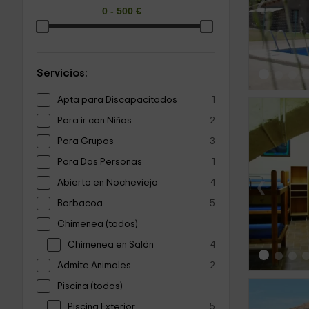
‹
Servicios:
Apta para Discapacitados
1
Para ir con Niños
2
Para Grupos
3
Para Dos Personas
1
‹
Abierto en Nochevieja
4
Barbacoa
5
Chimenea (todos)
Chimenea en Salón
4
Admite Animales
2
Piscina (todos)
Piscina Exterior
5