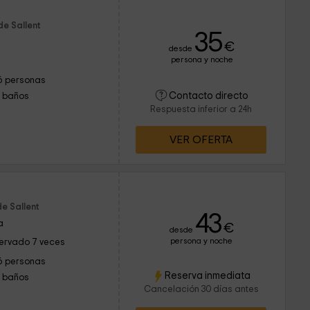
de Sallent
35
€
desde
persona y noche
6 personas
Contacto directo
1 baños
Respuesta inferior a 24h
VER OFERTA
e Sallent
43
a
€
desde
persona y noche
ervado 7 veces
6 personas
Reserva inmediata
1 baños
Cancelación 30 días antes