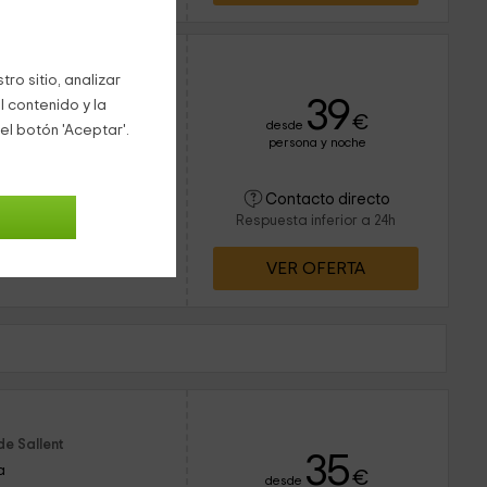
 rural
ro sitio, analizar
39
l contenido y la
€
desde
el botón 'Aceptar'.
persona y noche
18 personas
3 baños
 Sallent de Llobregat,
Contacto directo
ages situado a menos
Respuesta inferior a 24h
 apartamentos son
an...
VER OFERTA
de Sallent
35
a
€
desde