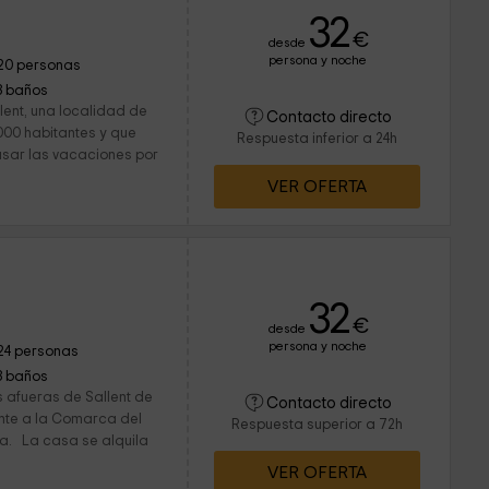
32
€
desde
persona y noche
20 personas
3 baños
lent, una localidad de
Contacto directo
000 habitantes y que
Respuesta inferior a 24h
asar las vacaciones por
VER OFERTA
32
€
desde
persona y noche
24 personas
3 baños
s afueras de Sallent de
Contacto directo
ente a la Comarca del
Respuesta superior a 72h
a. La casa se alquila
VER OFERTA