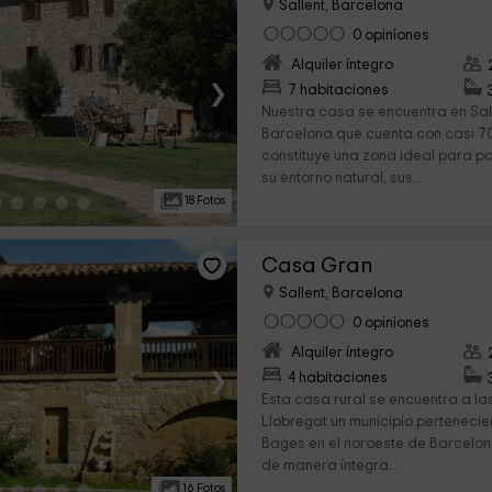
Sallent, Barcelona
0 opiniones
Alquiler íntegro
›
7 habitaciones
Nuestra casa se encuentra en Sal
Barcelona que cuenta con casi 7
constituye una zona ideal para p
su entorno natural, sus...
18 Fotos
Casa Gran
Sallent, Barcelona
0 opiniones
Alquiler íntegro
›
4 habitaciones
Esta casa rural se encuentra a la
Llobregat un municipio perteneci
Bages en el noroeste de Barcelon
de manera íntegra...
16 Fotos