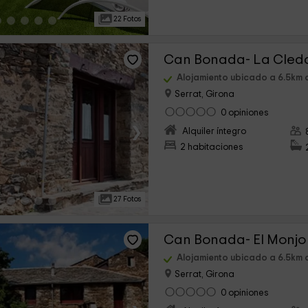
22 Fotos
Can Bonada- La Cled
Alojamiento ubicado a 6.5km d
Serrat, Girona
0 opiniones
›
Alquiler íntegro
2 habitaciones
27 Fotos
Can Bonada- El Monjo
Alojamiento ubicado a 6.5km d
Serrat, Girona
0 opiniones