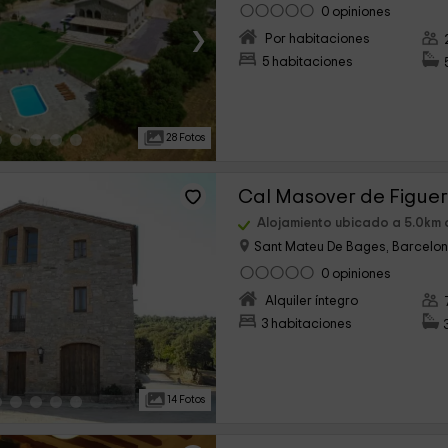
0 opiniones
›
Por habitaciones
5 habitaciones
28 Fotos
Cal Masover de Figue
Alojamiento ubicado a 5.0km 
Sant Mateu De Bages, Barcelo
0 opiniones
›
Alquiler íntegro
3 habitaciones
14 Fotos