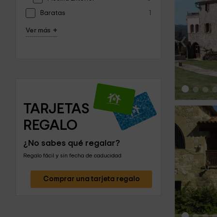
Baratas
1
+
Ver más
‹
TARJETAS 
REGALO
¿No sabes qué regalar?
Regalo fácil y sin fecha de caducidad
‹
Comprar una tarjeta regalo