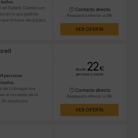
1 baños
o en Sallent. Cuenta con
Contacto directo
asa en la que podrás
Respuesta inferior a 24h
lo que la hace ideal para
VER OFERTA
rell
22
€
desde
persona y noche
54 personas
5 baños
nt de Llobregat una
Contacto directo
s al noroeste de la
Respuesta inferior a 24h
 Se alquila por
VER OFERTA