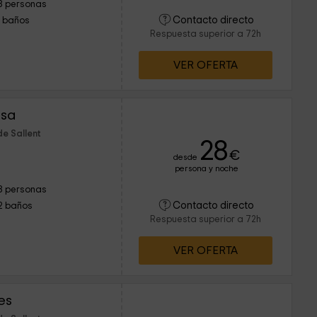
8 personas
Contacto directo
1 baños
Respuesta superior a 72h
VER OFERTA
ssa
e Sallent
28
€
desde
persona y noche
8 personas
Contacto directo
2 baños
Respuesta superior a 72h
VER OFERTA
es