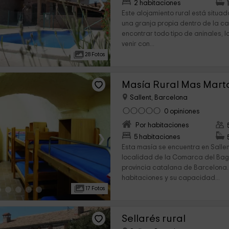
›
2 habitaciones
Este alojamiento rural está situad
una granja propia dentro de la c
encontrar todo tipo de aninales, 
venir con...
28 Fotos
Masía Rural Mas Marto
Sallent, Barcelona
0 opiniones
Por habitaciones
›
5 habitaciones
Esta masía se encuentra en Salle
localidad de la Comarca del Bage
provincia catalana de Barcelona.
habitaciones y su capacidad...
17 Fotos
Sellarés rural