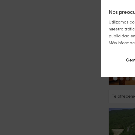
Nos preocu
Utilizamos co
nuestro tráfi
publicidad en
Más informac
‹
Gest
Te ofrecemo