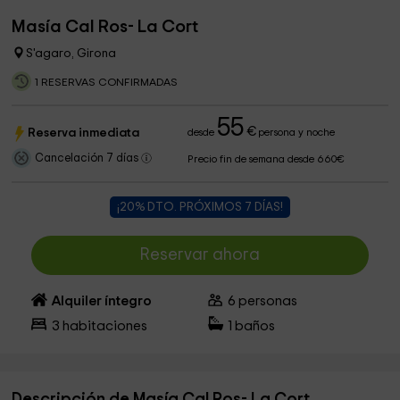
Masía Cal Ros- La Cort
S'agaro, Girona
1 RESERVAS CONFIRMADAS
55
€
Reserva inmediata
desde
persona y noche
Cancelación 7 días
Precio fin de semana desde 660€
¡20% DTO. PRÓXIMOS 7 DÍAS!
Reservar ahora
Alquiler íntegro
6
personas
3
habitaciones
1
baños
Descripción de Masía Cal Ros- La Cort