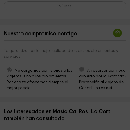
Museu de la Nina
1,9 km
Más
Iglesia Evangélica Sant Feliu de Guixols
1,9 km
Castell de Benedormiens
2,0 km
Nuestro compromiso contigo
Casa Irla - Fundació Josep Irla
2,1 km
Ayuntamiento De Sant Feliu De Guixols
2,4 km
Te garantizamos la mejor calidad de nuestros alojamientos y
servicios
Masia Bas
2,5 km
St. Feliu
2,6 km
No cargamos comisiones a los 
Al reservar con nosotr
viajeros, sino a los alojamientos. 
cubierto por la Garantía de
Parròquia Mare de Déu dels Àngels
2,6 km
Por eso te ofrecemos siempre el 
Protección al viajero de 
mejor precio.
CasasRurales.net
Ayuntamiento Castell Platja D Aro
2,8 km
Cementerio municipal
3,0 km
Los interesados en Masía Cal Ros- La Cort
Museu Rat Penat de Mascanada
3,1 km
también han consultado
iglesia santa maria de fenals
3,2 km