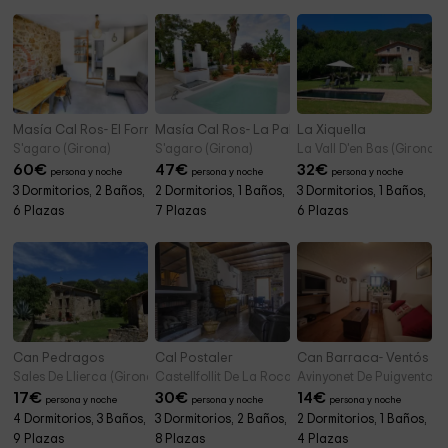
Masía Cal Ros- El Forn
Masía Cal Ros- La Pallisa
La Xiquella
S'agaro (Girona)
S'agaro (Girona)
La Vall D'en Bas (Girona)
60
€
47
€
32
€
persona y noche
persona y noche
persona y noche
3 Dormitorios, 2 Baños,
2 Dormitorios, 1 Baños,
3 Dormitorios, 1 Baños,
6 Plazas
7 Plazas
6 Plazas
Can Pedragos
Cal Postaler
Can Barraca- Ventós
Sales De Llierca (Girona)
Castellfollit De La Roca (Girona)
Avinyonet De Puigventos (
17
€
30
€
14
€
persona y noche
persona y noche
persona y noche
4 Dormitorios, 3 Baños,
3 Dormitorios, 2 Baños,
2 Dormitorios, 1 Baños,
9 Plazas
8 Plazas
4 Plazas