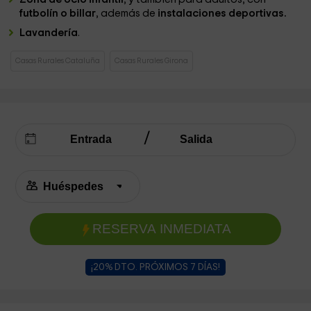
futbolín o billar
, además de
instalaciones deportivas.
Lavandería
.
Casas Rurales Cataluña
Casas Rurales Girona
RESERVA INMEDIATA
¡20% DTO. PRÓXIMOS 7 DÍAS!