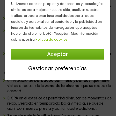
comedor, y que tiene un frente principal en el que se
Utilizamos cookies propias y de terceros y tecnologías
encuentran los
electrodomésticos y el menaje
necesario
similares para mejorar nuestro sitio, analizar nuestro
para cocinar tranquilamente.
tráfico, proporcionar funcionalidades para redes
Un cuarto de baño
completo en el que tenemos los
sociales y personalizar el contenido y la publicidad en
sanitarios y juegos de toallas
necesarios.
función de tus hábitos de navegación, que aceptas
3 dormitorios dobles
, de los cuales el primero de ellos
haciendo clic en el botón 'Aceptar'. Más información
tiene una
cama de matrimonio,
mientras que los
2
sobre nuestra
Política de cookies.
siguientes
tienen
un par de camas individuales
cada
uno de ellos.
Aceptar
Una terraza privada de 20 metros
cuadrados os dará la
bienvenida, y cuenta con
mobiliario y buenas vistas.
Gestionar preferencias
En cuanto a las
zonas comunes
de la finca, tenemos:
Un espacio de
barbacoa con mesa y bancos
, que tiene
vistas directas de la
zona de la piscina,
que se rodea de
césped.
El
SPA
en el exterior os permitirá disfrutar de momentos de
relax. Cerrado en temporada baja y media, se puede
abrir con reserva previa y con un coste adicional.
Zona de ocio infantil
, y también para adultos, con