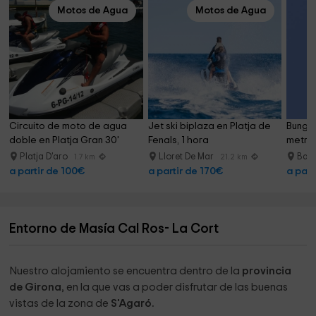
Motos de Agua
Motos de Agua
Circuito de moto de agua 
Jet ski biplaza en Platja de 
Bungee
doble en Platja Gran 30'
Fenals, 1 hora
metros
Platja D'aro
Lloret De Mar
Barc
1.7 km
21.2 km
a partir de 100€
a partir de 170€
a part
Entorno de Masía Cal Ros- La Cort
Nuestro alojamiento se encuentra dentro de la
provincia
de Girona
, en la que vas a poder disfrutar de las buenas
vistas de la zona de
S'Agaró.