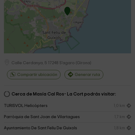
Calle Cerdanya, 5
17248
S'agaro
(
Girona
)
Compartir ubicación
Generar ruta
Cerca de Masía Cal Ros- La Cort podrás visitar:
TURISVOL Helicòpters
1,0 km
Parròquia de Sant Joan de Vilartagues
1,7 km
Ayuntamiento De Sant Feliu De Guixols
1,8 km