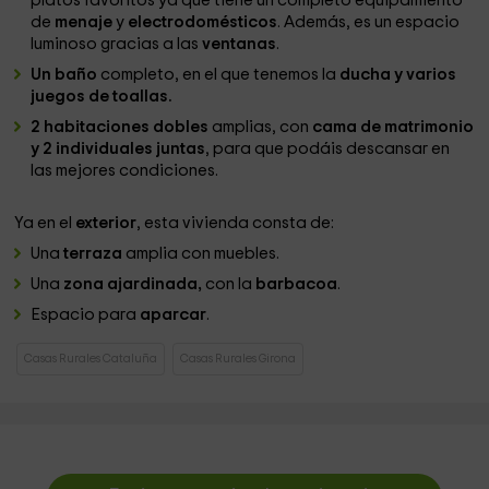
platos favoritos ya que tiene un completo equipamiento
de
menaje
y
electrodomésticos
. Además, es un espacio
luminoso gracias a las
ventanas
.
Un baño
completo, en el que tenemos la
ducha y varios
juegos de toallas.
2 habitaciones dobles
amplias, con
cama de matrimonio
y 2 individuales juntas
, para que podáis descansar en
las mejores condiciones.
Ya en el
exterior
, esta vivienda consta de:
Una
terraza
amplia con muebles.
Una
zona ajardinada,
con la
barbacoa
.
Espacio para
aparcar
.
Casas Rurales Cataluña
Casas Rurales Girona