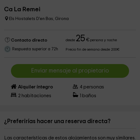
Ca La Remei
Els Hostalets D'en Bas, Girona
25
€
Contacto directo
desde
persona y noche
Respuesta superior a 72h
Precio fin de semana desde 200€
Enviar mensaje al propietario
Alquiler íntegro
4
personas
2
habitaciones
1
baños
¿Preferirías hacer una reserva directa?
Las características de estos alojamientos son muy similares.