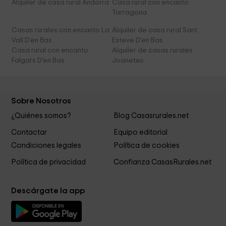
Alquiler de casa rural Andorra
Casa rural con encanto
Tarragona
Casas rurales con encanto La
Alquiler de casa rural Sant
Vall D'en Bas
Esteve D'en Bas
Casa rural con encanto
Alquiler de casas rurales
Falgars D'en Bas
Joanetes
Sobre Nosotros
¿Quiénes somos?
Blog Casasrurales.net
Contactar
Equipo editorial
Condiciones legales
Política de cookies
Política de privacidad
Confianza CasasRurales.net
Descárgate la app