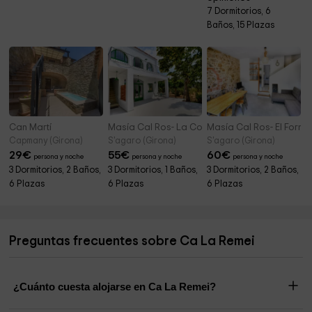
7 Dormitorios, 6
Baños, 15 Plazas
Can Martí
Masía Cal Ros- La Cort
Masía Cal Ros- El Forn
Capmany (Girona)
S'agaro (Girona)
S'agaro (Girona)
29
€
55
€
60
€
persona y noche
persona y noche
persona y noche
3 Dormitorios, 2 Baños,
3 Dormitorios, 1 Baños,
3 Dormitorios, 2 Baños,
6 Plazas
6 Plazas
6 Plazas
Preguntas frecuentes sobre Ca La Remei
¿Cuánto cuesta alojarse en Ca La Remei?