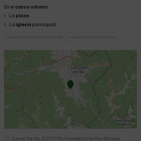
En el
casco urbano:
La
plaza
.
La
iglesia
parroquial.
Casas Rurales Els Hostalets D'en Bas
Casas Rurales Pirineo Catalán
Carrer De Vic, 13
17177
Els Hostalets D'en Bas
(
Girona
)