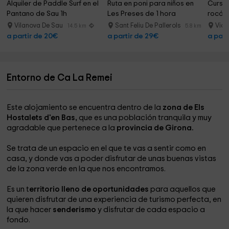
Alquiler de Paddle Surf en el 
Ruta en poni para niños en 
Curso
Pantano de Sau 1h
Les Preses de 1 hora
rocód
horas
Vilanova De Sau
Sant Feliu De Pallerols
Vic
14.5 km
5.8 km
a partir de 20€
a partir de 29€
a part
Entorno de Ca La Remei
Este alojamiento se encuentra dentro de la
zona de Els
Hostalets d'en Bas,
que es una población tranquila y muy
agradable que pertenece a la
provincia de Girona.
Se trata de un espacio en el que te vas a sentir como en
casa, y donde vas a poder disfrutar de unas buenas vistas
de la zona verde en la que nos encontramos.
Es un t
erritorio lleno de oportunidades
para aquellos que
quieren disfrutar de una experiencia de turismo perfecta, en
la que hacer
senderismo
y disfrutar de cada espacio a
fondo.