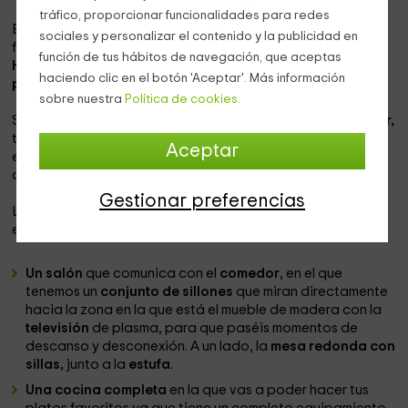
tráfico, proporcionar funcionalidades para redes
Esta casita es perfecta para disfrutar del turismo rural en
sociales y personalizar el contenido y la publicidad en
familia, disfrutando de las mejores vistas de la
zona de Els
función de tus hábitos de navegación, que aceptas
Hostalets d'en Bas
, que es un pueblo que pertenece a la
haciendo clic en el botón 'Aceptar'. Más información
provincia de Girona.
sobre nuestra
Política de cookies.
Se trata de
una vivienda en la que vas a poder descansar,
teniendo a tu alcance todas las comodidades, y unas
Aceptar
estancias llenas de encanto para que te sientas como en
casa.
Gestionar preferencias
La
capacidad es para 4 personas,
y en el interior nos
encontramos con:
Un salón
que comunica con el
comedor
, en el que
tenemos un
conjunto de sillones
que miran directamente
hacia la zona en la que está el mueble de madera con la
televisión
de plasma, para que paséis momentos de
descanso y desconexión. A un lado, la
mesa redonda con
sillas,
junto a la
estufa
.
Una cocina completa
en la que vas a poder hacer tus