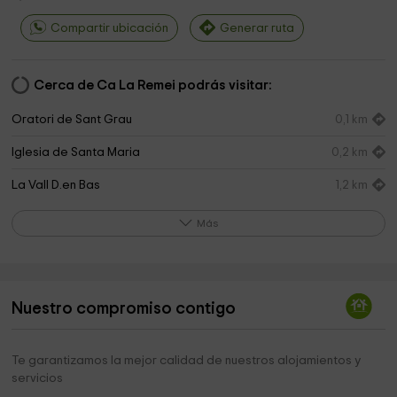
Compartir ubicación
Generar ruta
Cerca de Ca La Remei podrás visitar:
Oratori de Sant Grau
0,1 km
Iglesia de Santa Maria
0,2 km
La Vall D.en Bas
1,2 km
Sant Miquel de Castelló o de Falgàs
1,4 km
Más
Capella de Sant Quntí
1,6 km
Sant Pere
2,0 km
Nuestro compromiso contigo
Mas Les Comelles
2,2 km
Pessebre Vivent De Joanetes
2,9 km
Te garantizamos la mejor calidad de nuestros alojamientos y
servicios
Parroquia Sant Roma
3,2 km