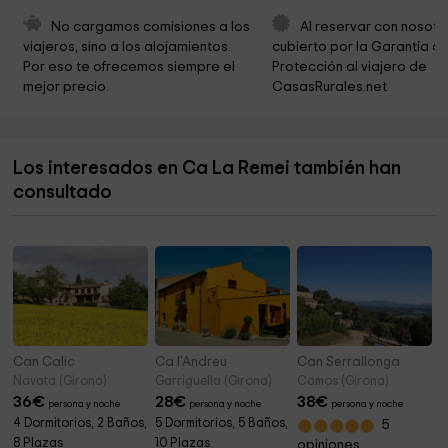
Santa Cecília
3,6 km
No cargamos comisiones a los 
Al reservar con nosotr
viajeros, sino a los alojamientos. 
cubierto por la Garantía de
Sant Miquel
3,8 km
Por eso te ofrecemos siempre el 
Protección al viajero de 
mejor precio.
CasasRurales.net
Collsacabra
3,9 km
Ayuntamiento de les Preses
4,5 km
Los interesados en Ca La Remei también han
Mas Torrent
4,6 km
consultado
Santa Magdalena Del Mont
5,3 km
Can Calic
Ca l'Andreu
Can Serrallonga
Navata (Girona)
Garriguella (Girona)
Camos (Girona)
36
€
28
€
38
€
persona y noche
persona y noche
persona y noche
4 Dormitorios, 2 Baños,
5 Dormitorios, 5 Baños,
5
8 Plazas
10 Plazas
opiniones