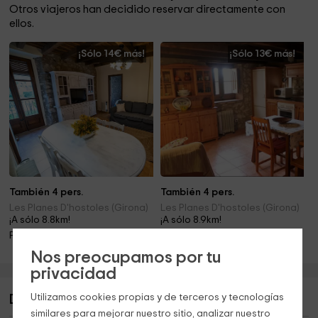
Otros viajeros han decidido reservar directamente con
ellos.
¡Sólo 14€ más!
¡Sólo 13€ más!
También 4 pers.
También 4 pers.
Les Planes D'hostoles (Girona)
Les Planes D'hostoles (Girona)
¡A sólo 8.8km!
¡A sólo 8.9km!
Piscina
Piscina · Barbacoa · Chimenea
Nos preocupamos por tu
privacidad
Utilizamos cookies propias y de terceros y tecnologías
Descripción de Ca La Remei
similares para mejorar nuestro sitio, analizar nuestro