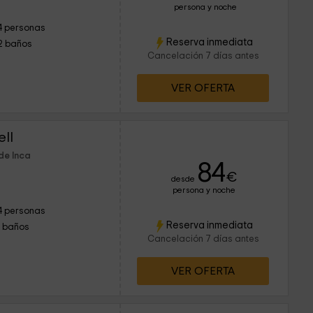
persona y noche
4 personas
Reserva inmediata
2 baños
Cancelación 7 días antes
VER OFERTA
ell
de Inca
84
€
desde
persona y noche
4 personas
Reserva inmediata
1 baños
Cancelación 7 días antes
VER OFERTA