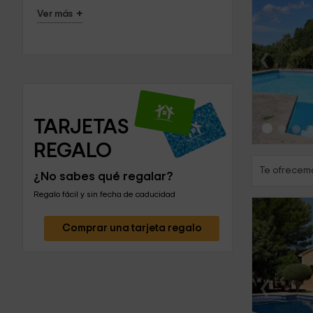
+
Ver más
‹
TARJETAS 
REGALO
Te ofrecemo
¿No sabes qué regalar?
Regalo fácil y sin fecha de caducidad
Comprar una tarjeta regalo
‹