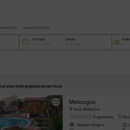
es Mallorca
Casas Rurales Inca
Entrada
Salida
Hué
 rurales más populares en Inca
Melongos
Inca, Mallorca
0 opiniones
Res
Alquiler íntegro