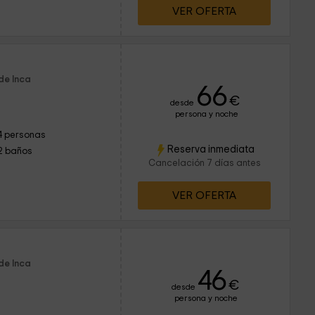
VER OFERTA
de Inca
66
€
desde
persona y noche
4 personas
Reserva inmediata
2 baños
Cancelación 7 días antes
VER OFERTA
de Inca
46
€
desde
persona y noche