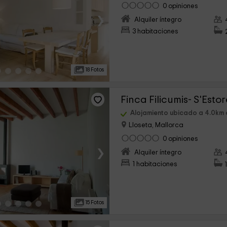
0 opiniones
›
Alquiler íntegro
3 habitaciones
18 Fotos
Finca Filicumis- S'Estor
Alojamiento ubicado a 4.0km 
Lloseta, Mallorca
0 opiniones
›
Alquiler íntegro
1 habitaciones
15 Fotos