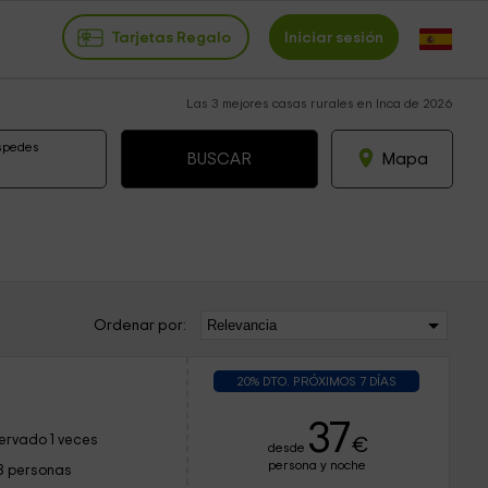
Tarjetas Regalo
Iniciar sesión
Las 3 mejores casas rurales en Inca de 2026
spedes
Mapa
Ordenar por:
20% DTO. PRÓXIMOS 7 DÍAS
37
ervado 1 veces
€
desde
persona y noche
8 personas