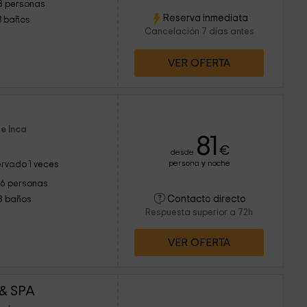
8 personas
Reserva inmediata
3 baños
Cancelación 7 días antes
VER OFERTA
e Inca
81
€
desde
persona y noche
rvado 1 veces
16 personas
Contacto directo
8 baños
Respuesta superior a 72h
VER OFERTA
 & SPA