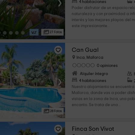
›
4 habitaciones
Poder disfrutar de un espacio re
naturaleza y con proximidad a in
interés y las mejores playas del m
este impresionante...
27 Fotos
Can Gual
Inca, Mallorca
0 opiniones
Alquiler íntegro
›
4 habitaciones
Nuestro alojamiento se encuentra 
Mallorca, donde vas a poder disf
vistas en la zona de Inca, una po
encanto. Se trata de una...
28 Fotos
Finca Son Vivot