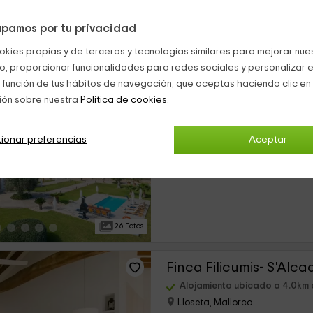
pamos por tu privacidad
37 Fotos
okies propias y de terceros y tecnologías similares para mejorar nuest
co, proporcionar funcionalidades para redes sociales y personalizar e
Ses Rentadores
 función de tus hábitos de navegación, que aceptas haciendo clic en 
ión sobre nuestra
Política de cookies.
Alojamiento ubicado a 4.0km 
Selva, Mallorca
0 opiniones
ionar preferencias
Aceptar
›
Alquiler íntegro
4 habitaciones
26 Fotos
Finca Filicumis- S'Alc
Alojamiento ubicado a 4.0km 
Lloseta, Mallorca