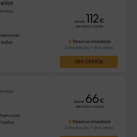
ellot
de Inca
112
€
desde
persona y noche
3 personas
Reserva inmediata
1 baños
Cancelación 7 días antes
VER OFERTA
de Inca
66
€
desde
persona y noche
4 personas
Reserva inmediata
2 baños
Cancelación 7 días antes