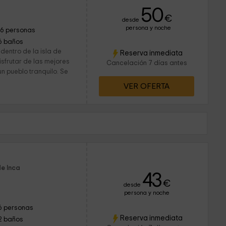
50
€
desde
persona y noche
16 personas
6 baños
dentro de la isla de
Reserva inmediata
isfrutar de las mejores
Cancelación 7 días antes
un pueblo tranquilo. Se
VER OFERTA
de Inca
43
€
desde
persona y noche
6 personas
Reserva inmediata
2 baños