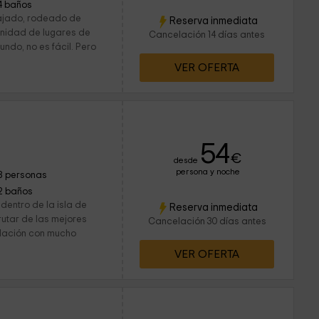
4 baños
lajado, rodeado de
Reserva inmediata
finidad de lugares de
Cancelación 14 días antes
undo, no es fácil. Pero
VER OFERTA
54
€
desde
persona y noche
8 personas
2 baños
dentro de la isla de
Reserva inmediata
rutar de las mejores
Cancelación 30 días antes
blación con mucho
VER OFERTA