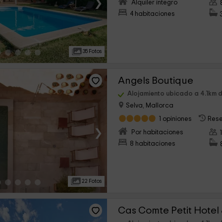
›
Alquiler íntegro
4 habitaciones
35 Fotos
Angels Boutique
Alojamiento ubicado a 4.1km d
Selva, Mallorca
1 opiniones
Rese
›
Por habitaciones
8 habitaciones
22 Fotos
Cas Comte Petit Hotel