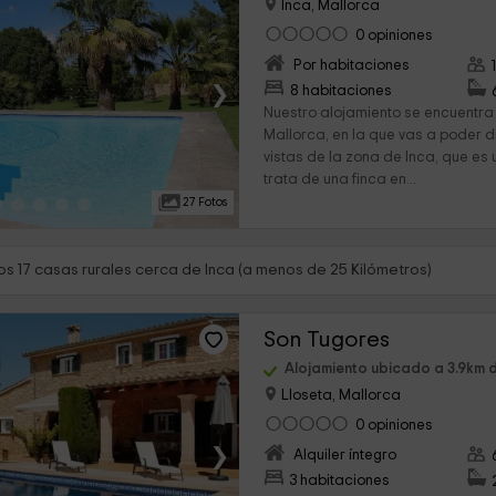
Inca, Mallorca
0 opiniones
Por habitaciones
›
8 habitaciones
Nuestro alojamiento se encuentra 
Mallorca, en la que vas a poder d
vistas de la zona de Inca, que es 
trata de una finca en...
27 Fotos
s 17 casas rurales cerca de Inca (a menos de 25 Kilómetros)
Son Tugores
Alojamiento ubicado a 3.9km 
Lloseta, Mallorca
0 opiniones
›
Alquiler íntegro
3 habitaciones