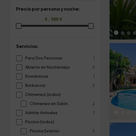
‹
Precio por persona y noche:
Servicios:
Para Dos Personas
1
Abierto en Nochevieja
3
Románticas
1
‹
Barbacoa
2
Chimenea (todos)
Chimenea en Salón
2
Admite Animales
1
Piscina (todos)
Piscina Exterior
3