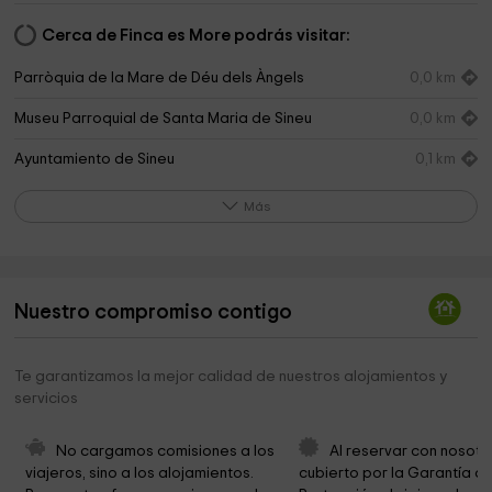
Cerca de Finca es More podrás visitar:
Parròquia de la Mare de Déu dels Àngels
0,0 km
Museu Parroquial de Santa Maria de Sineu
0,0 km
Ayuntamiento de Sineu
0,1 km
PALAU DELS REIS DE MALLORCA
0,2 km
Más
Estudio Taller Emili Parejo
0,4 km
Ermita de Sineu
0,9 km
Nuestro compromiso contigo
Cementerio de Sineu
1,2 km
Sa Ritxoleta
2,6 km
Te garantizamos la mejor calidad de nuestros alojamientos y
servicios
Cantera de Sineu
2,7 km
Iglesia Parroquial de la Mare de Déu de Déu de
4,1 km
No cargamos comisiones a los 
Al reservar con nosotr
Loreto
viajeros, sino a los alojamientos. 
cubierto por la Garantía de