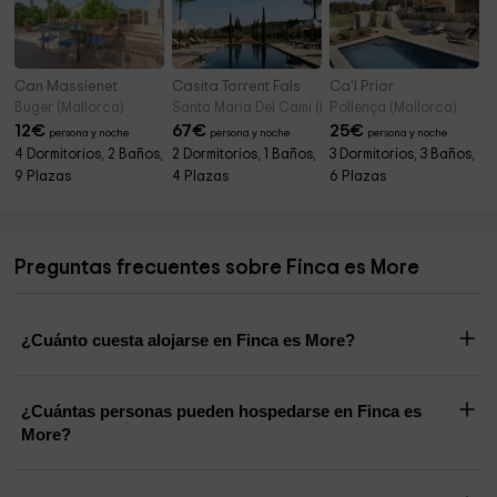
Can Massienet
Casita Torrent Fals
Ca'l Prior
Buger (Mallorca)
Santa Maria Del Cami (Mallorca)
Pollença (Mallorca)
12
€
67
€
25
€
persona y noche
persona y noche
persona y noche
4 Dormitorios, 2 Baños,
2 Dormitorios, 1 Baños,
3 Dormitorios, 3 Baños,
9 Plazas
4 Plazas
6 Plazas
Preguntas frecuentes sobre Finca es More
¿Cuánto cuesta alojarse en Finca es More?
¿Cuántas personas pueden hospedarse en Finca es
More?