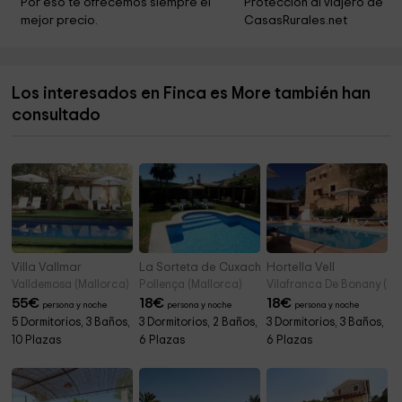
Por eso te ofrecemos siempre el 
Protección al viajero de 
Ayuntamiento de Lloret de Vistalegre
4,1 km
mejor precio.
CasasRurales.net
María de la salud Iglesia luna
4,4 km
Cementerio de Lloret de Vistalegre
5,0 km
Los interesados en Finca es More también han
Observatorio Astronomico De Mallorca
5,2 km
consultado
Navetiformes de Es Turassot
5,2 km
Villa Vallmar
La Sorteta de Cuxach
Hortella Vell
Valldemosa (Mallorca)
Pollença (Mallorca)
Vilafranca De Bonany (Ma
55
€
18
€
18
€
persona y noche
persona y noche
persona y noche
5 Dormitorios, 3 Baños,
3 Dormitorios, 2 Baños,
3 Dormitorios, 3 Baños,
10 Plazas
6 Plazas
6 Plazas