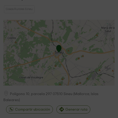
Casas Rurales Sineu
Polígono 10, parcela 297
07510
Sineu
(
Mallorca, Islas
Baleares
)
Compartir ubicación
Generar ruta