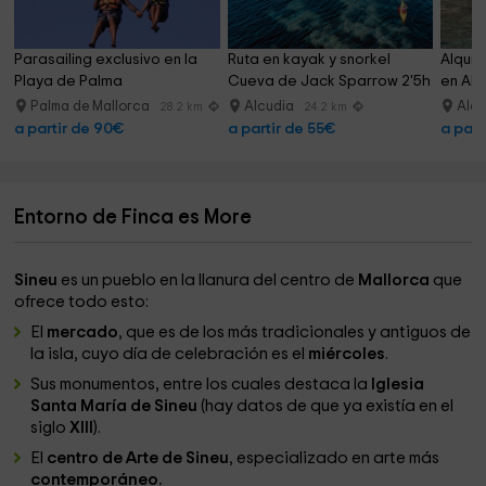
Parasailing exclusivo en la 
Ruta en kayak y snorkel 
Alquil
Playa de Palma
Cueva de Jack Sparrow 2'5h
en Alc
Palma de Mallorca
Alcudia
Alc
28.2 km
24.2 km
a partir de 90€
a partir de 55€
a part
Entorno de Finca es More
Sineu
es un pueblo en la llanura del centro de
Mallorca
que
ofrece todo esto:
El
mercado
, que es de los más tradicionales y antiguos de
la isla, cuyo día de celebración es el
miércoles
.
Sus monumentos, entre los cuales destaca la
Iglesia
Santa María de Sineu
(hay datos de que ya existía en el
siglo
XIII
).
El
centro de Arte de Sineu
, especializado en arte más
contemporáneo.