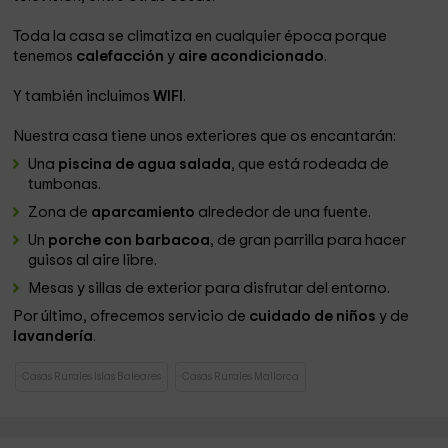
Toda la casa se climatiza en cualquier época porque
tenemos
calefacción
y
aire acondicionado
.
Y también incluimos
WIFI
.
Nuestra casa tiene unos exteriores que os encantarán:
Una
piscina de agua salada
, que está rodeada de
tumbonas.
Zona de
aparcamiento
alrededor de una fuente.
Un
porche con barbacoa
, de gran parrilla para hacer
guisos al aire libre.
Mesas y sillas de exterior para disfrutar del entorno.
Por último, ofrecemos servicio de
cuidado de niños
y de
lavandería
.
Casas Rurales Islas Baleares
Casas Rurales Mallorca