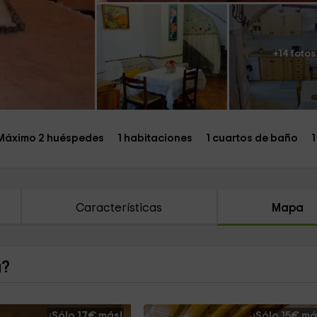
+14 fotos
Máximo 2 huéspedes
1 habitaciones
1 cuartos de baño
1
Características
Mapa
a?
¡Sólo 17€ más!
¡Sólo 15€ má