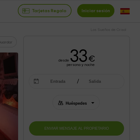
Tarjetas Regalo
Iniciar sesión
Los Sueños de Crisol
Guardar
33
€
desde
persona y noche