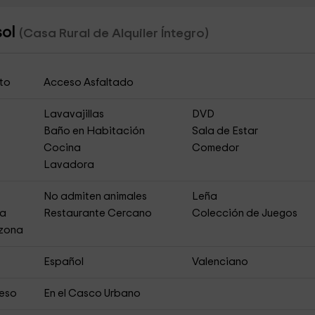
sol
(Casa Rural de Alquiler Íntegro)
to
Acceso Asfaltado
Lavavajillas
DVD
Baño en Habitación
Sala de Estar
Cocina
Comedor
Lavadora
No admiten animales
Leña
ja
Restaurante Cercano
Colección de Juegos
 zona
Español
Valenciano
ceso
En el Casco Urbano