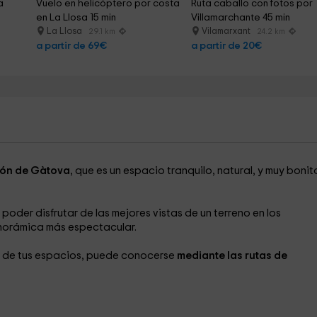
a 
Vuelo en helicóptero por costa 
Ruta caballo con fotos por 
en La Llosa 15 min
Villamarchante 45 min
La Llosa
Vilamarxant
29.1 km
24.2 km
a partir de 69€
a partir de 20€
ón de Gàtova
, que es un espacio tranquilo, natural, y muy bonit
poder disfrutar de las mejores vistas de un terreno en los
anorámica más espectacular.
ia de tus espacios, puede conocerse
mediante las rutas de