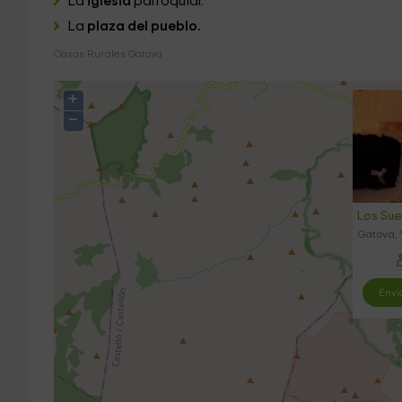
La
iglesia
parroquial.
La
plaza del pueblo.
Casas Rurales Gatova
+
−
Los Sue
Gatova, 
Envi