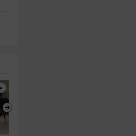
lo
Parapente
Parapente