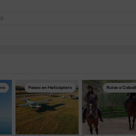
s
ero
Paseo en Helicóptero
Rutas a Cabal