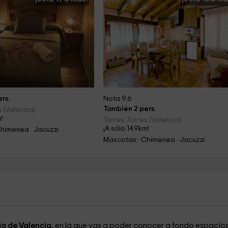
rs.
Nota 9.6
También 2 pers.
 (Valencia)
m!
Torres Torres (Valencia)
¡A sólo 14.9km!
himenea · Jacuzzi
Mascotas · Chimenea · Jacuzzi
ia de Valencia,
en la que vas a poder conocer a fondo espacios