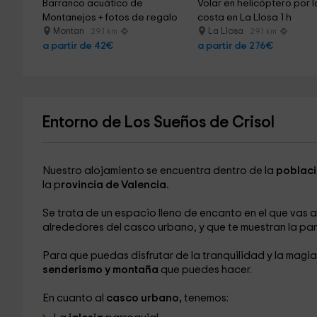
Barranco acuático de 
Volar en helicóptero por l
Montanejos + fotos de regalo
costa en La Llosa 1 h
Montan
La Llosa
29.1 km
29.1 km
a partir de 42€
a partir de 276€
Entorno de Los Sueños de Crisol
Nuestro alojamiento se encuentra dentro de la
poblaci
la p
rovincia de Valencia.
Se trata de un espacio lleno de encanto en el que vas a 
alrededores del casco urbano, y que te muestran la p
Para que puedas disfrutar de la tranquilidad y la mag
senderismo y montaña
que puedes hacer.
En cuanto al
casco urbano,
tenemos: