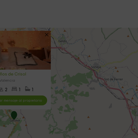
ños de Crisol
Valencia
2
1
1
ar mensaje al propietario