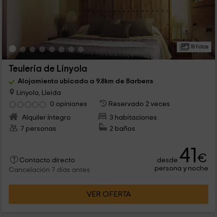
18 Fotos
Teuleria de Linyola
Alojamiento ubicado a 9.8km de Barbens
Linyola, Lleida
0 opiniones
Reservado 2 veces
Alquiler íntegro
3 habitaciones
7 personas
2 baños
41
€
desde
Contacto directo
persona y noche
Cancelación 7 días antes
VER OFERTA