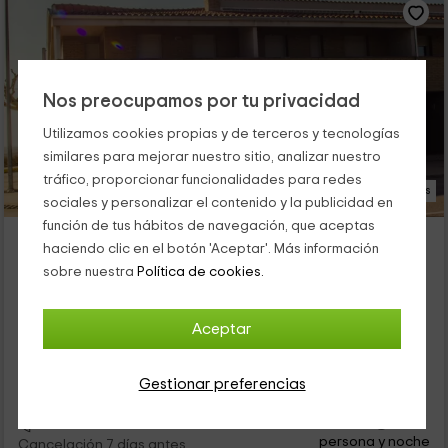
Nos preocupamos por tu privacidad
Utilizamos cookies propias y de terceros y tecnologías
similares para mejorar nuestro sitio, analizar nuestro
tráfico, proporcionar funcionalidades para redes
26 Fotos
sociales y personalizar el contenido y la publicidad en
función de tus hábitos de navegación, que aceptas
Bon Pas Rural Boldú
haciendo clic en el botón 'Aceptar'. Más información
Alojamiento ubicado a 4.7km de Barbens
sobre nuestra
Política de cookies.
Boldu, Lleida
0 opiniones
Aceptar
Alquiler íntegro
8 habitaciones
14 personas
5 baños
Gestionar preferencias
31
€
desde
Contacto directo
persona y noche
Cancelación 7 días antes