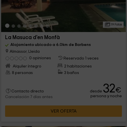
19 Fotos
La Masuca d'en Monfà
Alojamiento ubicado a 6.0km de Barbens
Almassor, Lleida
0 opiniones
Reservado 1 veces
Alquiler íntegro
2 habitaciones
8 personas
3 baños
32
€
desde
Contacto directo
persona y noche
Cancelación 7 días antes
VER OFERTA