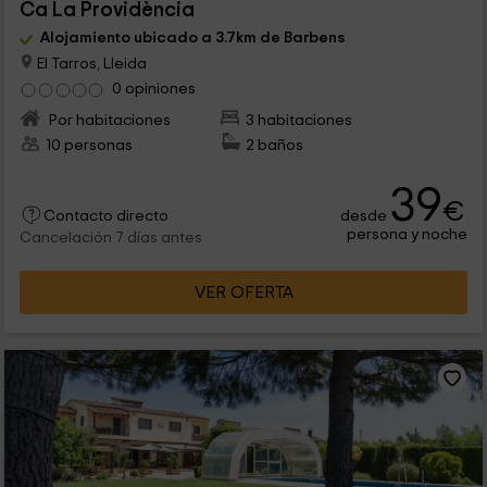
Ca La Providència
Alojamiento ubicado a 3.7km de Barbens
El Tarros, Lleida
0 opiniones
Por habitaciones
3 habitaciones
10 personas
2 baños
39
€
desde
Contacto directo
persona y noche
Cancelación 7 días antes
VER OFERTA