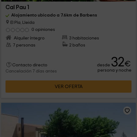
Cal Pau 1
Alojamiento ubicado a 7.6km de Barbens
El Pla, Lleida
0 opiniones
Alquiler íntegro
3 habitaciones
7 personas
2 baños
32
€
desde
Contacto directo
persona y noche
Cancelación 7 días antes
VER OFERTA