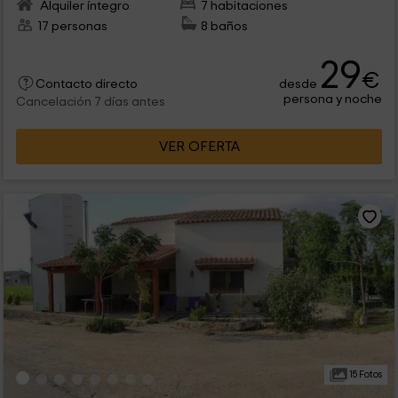
Alquiler íntegro
7 habitaciones
17 personas
8 baños
29
€
desde
Contacto directo
persona y noche
Cancelación 7 días antes
VER OFERTA
15 Fotos