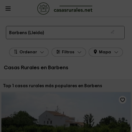
CasasRurales.net
Casas Rurales
Casas Rurales Cataluña
Casas Rurales
Lleida
Casas Rurales Barbens
Las 1 mejores casas rurales en Barbens de 2026
Barbens (Lleida)
Ordenar
Filtros
Mapa
Casas Rurales en Barbens
Ordenar por:
Top 1 casas rurales más populares en Barbens