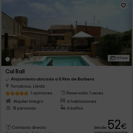
23 Fotos
Cal Ball
Alojamiento ubicado a 5.9km de Barbens
Tornabous, Lleida
1 opiniones
Reservado 1 veces
Alquiler íntegro
6 habitaciones
18 personas
6 baños
52
€
desde
Contacto directo
persona y noche