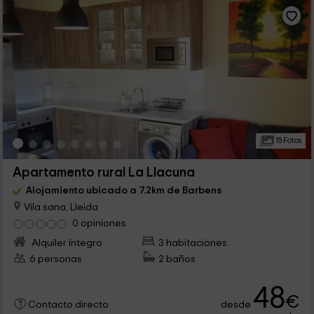
15 Fotos
Apartamento rural La Llacuna
Alojamiento ubicado a 7.2km de Barbens
Vila sana, Lleida
0 opiniones
Alquiler íntegro
3 habitaciones
6 personas
2 baños
48
€
desde
Contacto directo