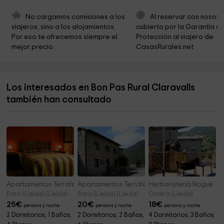
Ermita AGUILELLA
4,4 km
No cargamos comisiones a los 
Al reservar con nosotr
viajeros, sino a los alojamientos. 
cubierto por la Garantía de
Anglesola-Vilagrassa
4,5 km
Por eso te ofrecemos siempre el 
Protección al viajero de 
mejor precio.
CasasRurales.net
Cementerio de Tornabous
5,3 km
Parc Sant Eloi
5,5 km
Los interesados en Bon Pas Rural Claravalls
Parc del Reguer
5,7 km
también han consultado
Cementerio
5,8 km
Apartamentos Terraferma- Rojo
Apartamentos Terraferma- Dúplex
Herboristería Nogué
Baro (Lleida) (Lleida)
Baro (Lleida) (Lleida)
Ossera (Lleida)
25
€
20
€
18
€
persona y noche
persona y noche
persona y noche
2 Dormitorios, 1 Baños,
2 Dormitorios, 2 Baños,
4 Dormitorios, 3 Baños,