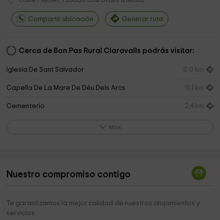
Compartir ubicación
Generar ruta
Cerca de Bon Pas Rural Claravalls podrás visitar:
Iglesia De Sant Salvador
0,0 km
Capella De La Mare De Déu Dels Arcs
0,1 km
Cementerio
2,4 km
Iglesia De Santa Maria
2,5 km
Más
Iglesia De Sant Pere
2,6 km
Cementerio
3,0 km
Nuestro compromiso contigo
Iglesia Parroquial De Santa Maria
3,6 km
Ayuntamiento De La Figuerosa
3,6 km
Te garantizamos la mejor calidad de nuestros alojamientos y
servicios
Capella De Sant Marçal
3,7 km