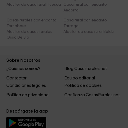
Alquiler de casa rural Huesca
Casa rural con encanto
Andorra
Casas rurales con encanto
Casa rural con encanto
Tornabous
Tarrega
Alquiler de casas rurales
Alquiler de casa rural Boldu
Osso De Sio
Sobre Nosotros
¿Quiénes somos?
Blog Casasrurales.net
Contactar
Equipo editorial
Condiciones legales
Política de cookies
Política de privacidad
Confianza CasasRurales.net
Descárgate la app