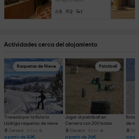
Tarrega (Lleida)
5
2
1
Actividades cerca del alojamiento
Raquetas de Nieve
Paintball
Travesía por la Ruta la 
Jugar al paintball en 
Ruta d
Llúdriga raquetas de nieve
Cervera con 200 bolas
de nie
Cervera
Cervera
Cer
13.5 km
13.5 km
a partir de 50€
a partir de 26€
a part