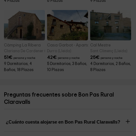
4 Plazas
6 Plazas
9 Plazas
Càmping La Ribera
Casa Garbot - Apartamentos
Cal Mestre
Clariana De Cardener (Lleida)
Durro (Lleida)
Sant Climenç (Lleida)
51
€
42
€
25
€
persona y noche
persona y noche
persona y noche
9 Dormitorios, 4
5 Dormitorios, 3 Baños,
4 Dormitorios, 2 Baños,
Baños, 18 Plazas
10 Plazas
8 Plazas
Preguntas frecuentes sobre Bon Pas Rural
Claravalls
¿Cuánto cuesta alojarse en Bon Pas Rural Claravalls?