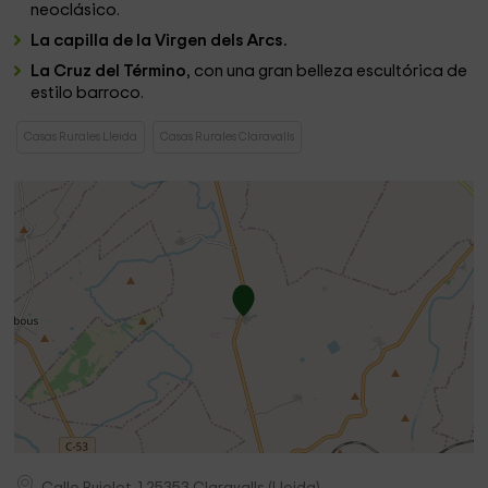
neoclásico.
La capilla de la Virgen dels Arcs.
La Cruz del Término
, con una gran belleza escultórica de
estilo barroco.
Casas Rurales Lleida
Casas Rurales Claravalls
Calle Pujolet, 1
25353
Claravalls
(
Lleida
)