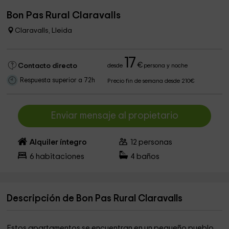
Bon Pas Rural Claravalls
Claravalls, Lleida
17
€
Contacto directo
desde
persona y noche
Respuesta superior a 72h
Precio fin de semana desde 210€
Enviar mensaje al propietario
Alquiler íntegro
12
personas
6
habitaciones
4
baños
Descripción de Bon Pas Rural Claravalls
Estos apartamentos se encuentran en un pequeño pueblo