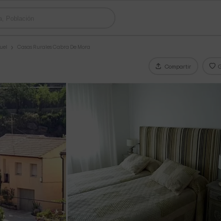
uel
Casas Rurales Cabra De Mora
Compartir