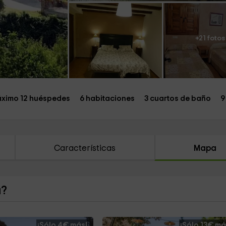
+21 fotos
ximo 12 huéspedes
6 habitaciones
3 cuartos de baño
9
Características
Mapa
a?
¡Sólo 4€ más!
¡Sólo 13€ má