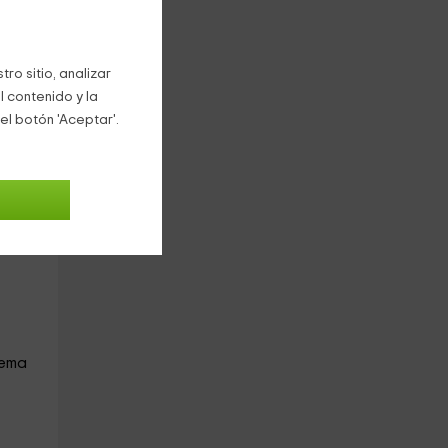
ro sitio, analizar
l contenido y la
el botón 'Aceptar'.
a
lema