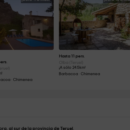
Hasta 11 pers.
ers.
Olba (Teruel)
¡A sólo 24.5km!
eruel)
m!
Barbacoa · Chimenea
rbacoa · Chimenea
ora
,
al sur de la provincia de Teruel
.