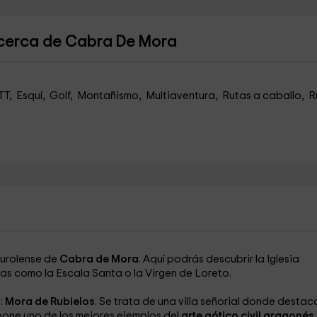
 cerca de Cabra De Mora
TT, Esquí, Golf, Montañismo, Multiaventura, Rutas a caballo, R
 turolense de
Cabra de Mora
. Aquí podrás descubrir la Iglesia
as como la Escala Santa o la Virgen de Loreto.
:
Mora de Rubielos
. Se trata de una villa señorial donde destac
pone uno de los mejores ejemplos del
arte gótico civil aragonés
.