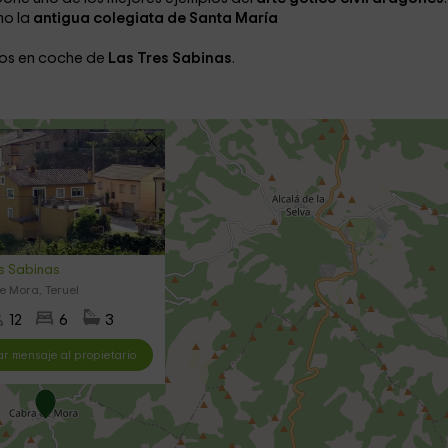
mo la
antigua colegiata de Santa María
tos en coche de
Las Tres Sabinas
.
s Sabinas
 Mora, Teruel
12
6
3
ar mensaje al propietario