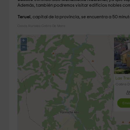
Además, también podremos visitar edificios nobles co
Teruel
, capital de la provincia, se encuentra a 50 minu
Casas Rurales Cabra De Mora
+
−
Las Tre
Cabra De
Envi