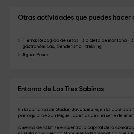
Otras actividades que puedes hacer
Tierra:
Recogida de setas, Bicicleta de montaña - B
gastronómicas, Senderismo - trekking.
Agua:
Pesca.
Entorno de Las Tres Sabinas
En la comarca de
Gúdar-Javalambre
, en la localidad
parroquial de San Miguel, además de una serie de ermit
A menos de 10 km se encuentra la capital de la comarca
castillo
considerado
Monumento Nacional
, ya que su