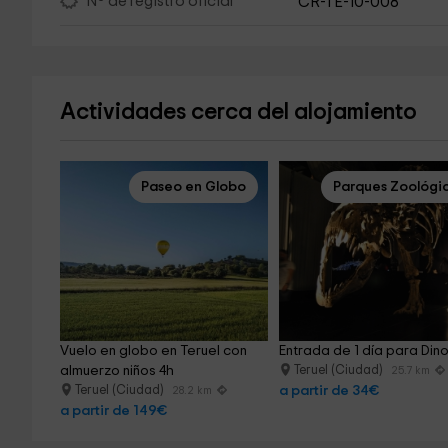
Nº de registro oficial
CR-TE-10-008
Actividades cerca del alojamiento
Paseo en Globo
Parques Zoológi
Vuelo en globo en Teruel con 
Entrada de 1 día para Dino
almuerzo niños 4h
Teruel (Ciudad)
25.7 km
Teruel (Ciudad)
a partir de 34€
28.2 km
a partir de 149€