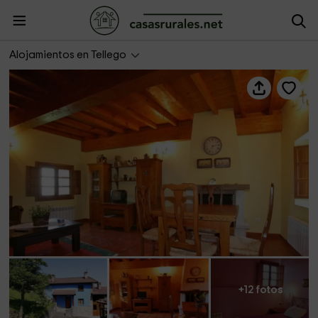
La Pruvía I
Alojamientos en Tellego
+12 fotos