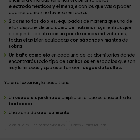
encimera en la que tenemos el conjunto de los
electrodomésticos y el menaje
con los que vas a poder
cocinar como si estuvieras en casa.
2 dormitorios dobles,
equipados de manera que uno de
ellos dispone de una
cama de matrimonio
, mientras que
el segundo cuenta con
un par de camas individuales,
todas ellas bien equipadas
con sábanas y mantas
de
sobra.
Un baño completo
en cada uno de los dormitorios donde
encontrarás todo tipo de
sanitarios
en espacios que son
muy luminosos y que cuentan con
juegos de toallas.
Ya en el
exterior
, la casa tiene:
Un
espacio ajardinado
amplio en el que se encuentra la
barbacoa
.
Una zona de
aparcamiento
.
Casas Rurales Principado de Asturias
Casas Rurales Asturias