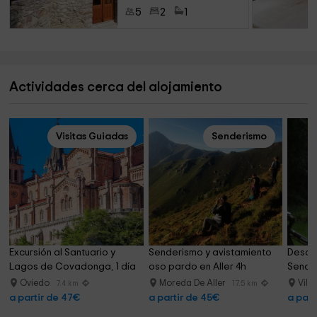
5
2
1
Actividades cerca del alojamiento
Visitas Guiadas
Senderismo
Excursión al Santuario y 
Senderismo y avistamiento 
Descen
Lagos de Covadonga, 1 día
oso pardo en Aller 4h
Senda 
Oviedo
Moreda De Aller
Vill
7.4 km
17.5 km
a partir de 47€
a partir de 45€
a part