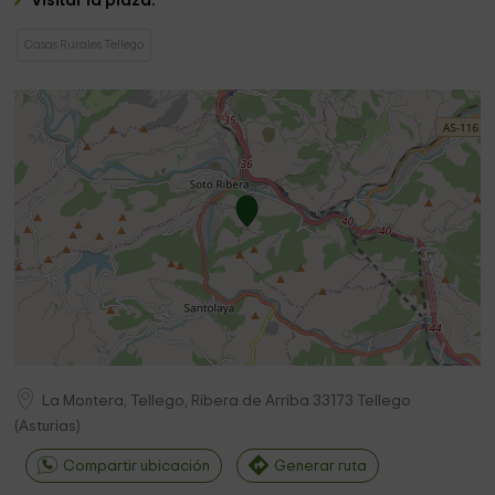
Visitar la plaza.
Casas Rurales Tellego
La Montera, Tellego, Ribera de Arriba
33173
Tellego
(
Asturias
)
Compartir ubicación
Generar ruta