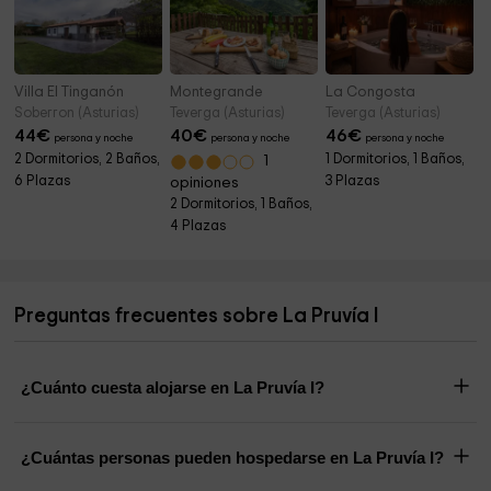
Villa El Tinganón
Montegrande
La Congosta
Soberron (Asturias)
Teverga (Asturias)
Teverga (Asturias)
44
€
40
€
46
€
persona y noche
persona y noche
persona y noche
2 Dormitorios, 2 Baños,
1 Dormitorios, 1 Baños,
1
6 Plazas
3 Plazas
opiniones
2 Dormitorios, 1 Baños,
4 Plazas
Preguntas frecuentes sobre La Pruvía I
¿Cuánto cuesta alojarse en La Pruvía I?
¿Cuántas personas pueden hospedarse en La Pruvía I?