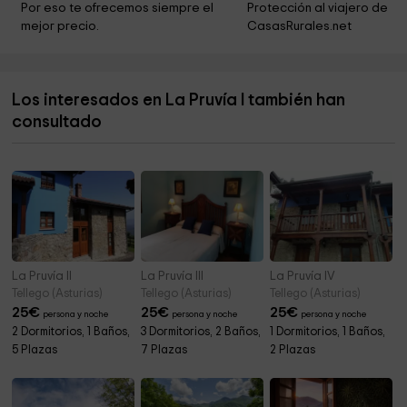
Por eso te ofrecemos siempre el 
Protección al viajero de 
mejor precio.
CasasRurales.net
Parroquia S.º Cristo de las Cadenas
6,0 km
Ayuntamiento de Lena
6,2 km
Los interesados en La Pruvía I también han
Cementerio Oviedo
6,2 km
consultado
Senda Mina Del Pozo La Esperanza
6,5 km
La Pruvía II
La Pruvía III
La Pruvía IV
Tellego (Asturias)
Tellego (Asturias)
Tellego (Asturias)
25
€
25
€
25
€
persona y noche
persona y noche
persona y noche
2 Dormitorios, 1 Baños,
3 Dormitorios, 2 Baños,
1 Dormitorios, 1 Baños,
5 Plazas
7 Plazas
2 Plazas