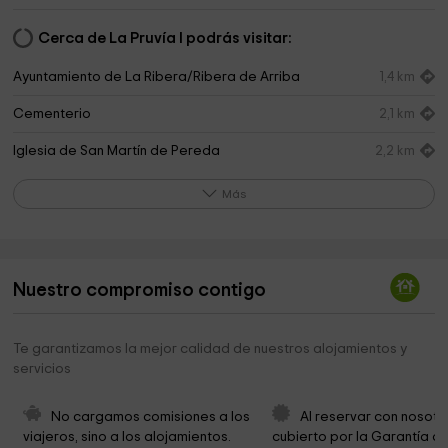
Cerca de La Pruvía I podrás visitar:
Ayuntamiento de La Ribera/Ribera de Arriba
1,4 km
Cementerio
2,1 km
Iglesia de San Martín de Pereda
2,2 km
Área de recreo Llosalín
2,4 km
Más
Centro de Interpretación del Hórreo
2,6 km
Capilla de San Juan de Mata
3,0 km
Nuestro compromiso contigo
Ayuntamiento de El Franco
3,4 km
Ermita de la Virgen
3,7 km
Te garantizamos la mejor calidad de nuestros alojamientos y
servicios
Área recreativa de los Alfilorios
3,8 km
Capilla del Santo Ángel de laGuarda (La Mortera)
5,0 km
No cargamos comisiones a los 
Al reservar con nosotr
viajeros, sino a los alojamientos. 
cubierto por la Garantía de
Ayuntamiento De Cabranes
5,9 km