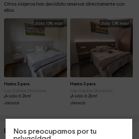
Otros viajeros han decidido reservar directamente con
ellos.
¡Sólo 13€ más!
¡Sólo 13€ más!
Hasta 3 pers.
Hasta 3 pers.
Las Caldas (Asturias)
Las Caldas (Asturias)
¡A sólo 6.2km!
¡A sólo 6.2km!
Jacuzzi
Jacuzzi
Nos preocupamos por tu
Descripción de La Pruvía I
privacidad