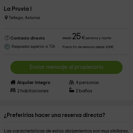
La Pruvía I
Tellego, Asturias
25
€
Contacto directo
desde
persona y noche
Respuesta superior a 72h
Precio fin de semana desde 200€
Enviar mensaje al propietario
Alquiler íntegro
4
personas
2
habitaciones
2
baños
¿Preferirías hacer una reserva directa?
Las características de estos alojamientos son muy similares.