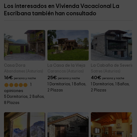
Los interesados en Vivienda Vacacional La
Capilla de San Francisco
7,9 km
Escribana también han consultado
Mochiland Sport and Nature
8,8 km
Casa Dora
La Casa de la Vieja
La Cabaña de Severina
Abandames (Asturias)
Carancos (Asturias)
Sotres (Asturias)
16
€
25
€
40
€
persona y noche
persona y noche
persona y noche
1 Dormitorios, 1 Baños,
1 Dormitorios, 1 Baños,
1
2 Plazas
2 Plazas
opiniones
5 Dormitorios, 2 Baños,
8 Plazas