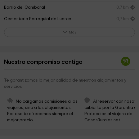
Barrio del Cambaral
0,7 km
Cementerio Parroquial de Luarca
0,7 km
Cementerio de Luarca
0,7 km
Más
Museo Rural Etnográfico de Luarca
1,4 km
Iglesia Parroquial "San Bartolomé" De Otur
4,5 km
Nuestro compromiso contigo
Capilla de San Bartolo
6,1 km
Barayo
6,6 km
Te garantizamos la mejor calidad de nuestros alojamientos y
servicios
Iglesia De San Miguel
6,7 km
Parroquia de San Miguel de Canero
6,7 km
No cargamos comisiones a los 
Al reservar con nosotr
viajeros, sino a los alojamientos. 
cubierto por la Garantía de
Cementerio de Canero
6,8 km
Por eso te ofrecemos siempre el 
Protección al viajero de 
mejor precio.
CasasRurales.net
Senda Los Llugarinos.
7,4 km
Santa Ana Chapel
7,7 km