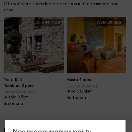
Otros viajeros han decidido reservar directamente con
ellos.
¡Sólo 4€ más!
¡Sólo 2€ más!
Nota 10.0
Hasta 4 pers.
También 3 pers.
Luarca (Asturias)
¡A sólo 0.5km!
Luarca (Asturias)
¡A sólo 0.5km!
Barbacoa
Barbacoa
Descripción de Vivienda Vacacional La