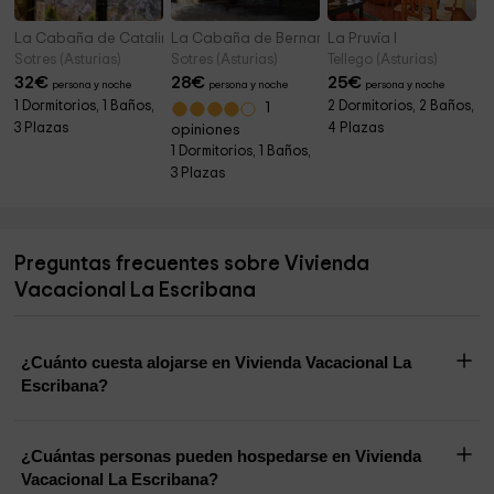
La Cabaña de Catalina
La Cabaña de Bernardina
La Pruvía I
Sotres (Asturias)
Sotres (Asturias)
Tellego (Asturias)
32
€
28
€
25
€
persona y noche
persona y noche
persona y noche
1 Dormitorios, 1 Baños,
2 Dormitorios, 2 Baños,
1
3 Plazas
4 Plazas
opiniones
1 Dormitorios, 1 Baños,
3 Plazas
Preguntas frecuentes sobre Vivienda
Vacacional La Escribana
¿Cuánto cuesta alojarse en Vivienda Vacacional La
Escribana?
¿Cuántas personas pueden hospedarse en Vivienda
Vacacional La Escribana?