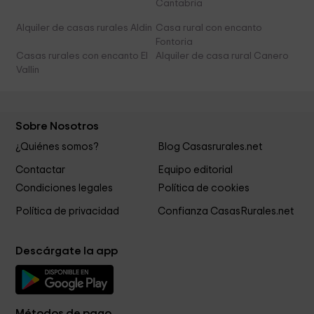
Cantabria
Alquiler de casas rurales Aldin
Casa rural con encanto
Fontoria
Casas rurales con encanto El
Alquiler de casa rural Canero
Vallin
Sobre Nosotros
¿Quiénes somos?
Blog Casasrurales.net
Contactar
Equipo editorial
Condiciones legales
Política de cookies
Política de privacidad
Confianza CasasRurales.net
Descárgate la app
Métodos de pago