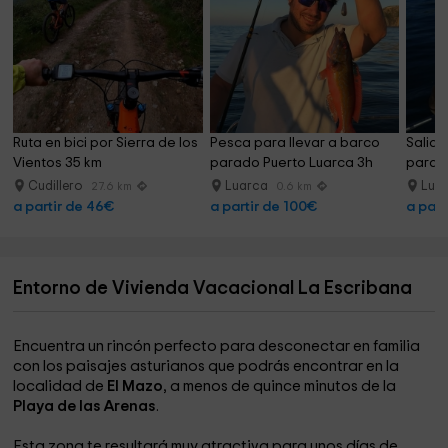
Ruta en bici por Sierra de los 
Pesca para llevar a barco 
Salida
Vientos 35 km
parado Puerto Luarca 3h
parad
Cudillero
Luarca
Lua
27.6 km
0.6 km
a partir de 46€
a partir de 100€
a part
Entorno de Vivienda Vacacional La Escribana
Encuentra un rincón perfecto para desconectar en familia
con los paisajes asturianos que podrás encontrar en la
localidad de
El Mazo
, a menos de quince minutos de la
Playa de las Arenas
.
Esta zona te resultará muy atractiva para unos días de