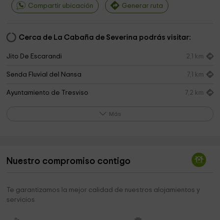
Compartir ubicación
Generar ruta
Cerca de La Cabaña de Severina podrás visitar:
Jito De Escarandi
2,1 km
Senda Fluvial del Nansa
7,1 km
Ayuntamiento de Tresviso
7,2 km
Iglesia de San Andrés
7,2 km
Más
Iglesia de San Juan
7,3 km
Ermita de Nuestra Señora de las Nieves O de la
7,3 km
Santuca de Áliva
Nuestro compromiso contigo
Collau Trespandiu
7,9 km
Te garantizamos la mejor calidad de nuestros alojamientos y
Senda en la Ruta del Cares
7,9 km
servicios
Ermita de San Facundo
8,2 km