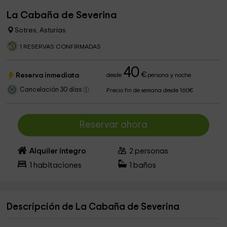
La Cabaña de Severina
Sotres, Asturias
1 RESERVAS CONFIRMADAS
40
€
Reserva inmediata
desde
persona y noche
Cancelación 30 días
Precio fin de semana desde 160€
Reservar ahora
Alquiler íntegro
2
personas
1
habitaciones
1
baños
Descripción de La Cabaña de Severina