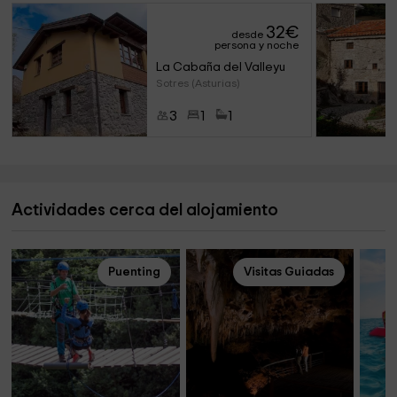
32
€
desde
persona y noche
La Cabaña del Valleyu
Sotres (Asturias)
3
1
1
Actividades cerca del alojamiento
Puenting
Visitas Guiadas