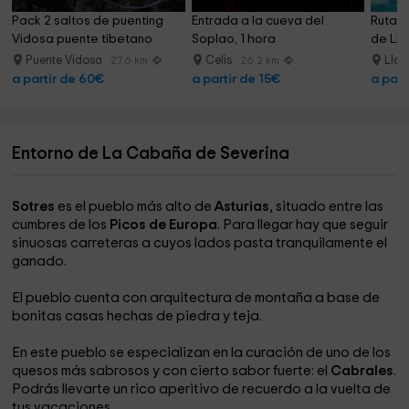
Pack 2 saltos de puenting 
Entrada a la cueva del 
Ruta e
Vidosa puente tibetano
Soplao, 1 hora
de Lla
Puente Vidosa
Celis
Lla
27.6 km
26.2 km
a partir de 60€
a partir de 15€
a part
Entorno de La Cabaña de Severina
Sotres
es el pueblo más alto de
Asturias
, situado entre las
cumbres de los
Picos de Europa
. Para llegar hay que seguir
sinuosas carreteras a cuyos lados pasta tranquilamente el
ganado.
El pueblo cuenta con arquitectura de montaña a base de
bonitas casas hechas de piedra y teja.
En este pueblo se especializan en la curación de uno de los
quesos más sabrosos y con cierto sabor fuerte: el
Cabrales
.
Podrás llevarte un rico aperitivo de recuerdo a la vuelta de
tus vacaciones.