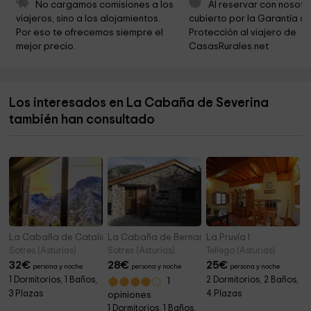
No cargamos comisiones a los 
Al reservar con nosotr
Museo Del Queso Picón
8,5 km
viajeros, sino a los alojamientos. 
cubierto por la Garantía de
Por eso te ofrecemos siempre el 
Protección al viajero de 
Iglesia de Santa María de Bejes
8,8 km
mejor precio.
CasasRurales.net
Cementerio de Bejes
8,8 km
Ermita del Santucu
8,8 km
Los interesados en La Cabaña de Severina
Iglesia de San Cipriano
8,9 km
también han consultado
Prao la Mayor-Brez
8,9 km
La Cabaña de Catalina
La Cabaña de Bernardina
La Pruvía I
Sotres (Asturias)
Sotres (Asturias)
Tellego (Asturias)
32
€
28
€
25
€
persona y noche
persona y noche
persona y noche
1 Dormitorios, 1 Baños,
2 Dormitorios, 2 Baños,
1
3 Plazas
4 Plazas
opiniones
1 Dormitorios, 1 Baños,