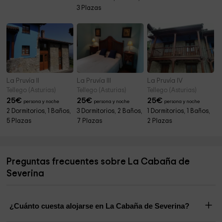
3 Plazas
La Pruvía II
La Pruvía III
La Pruvía IV
Tellego (Asturias)
Tellego (Asturias)
Tellego (Asturias)
25
€
25
€
25
€
persona y noche
persona y noche
persona y noche
2 Dormitorios, 1 Baños,
3 Dormitorios, 2 Baños,
1 Dormitorios, 1 Baños,
5 Plazas
7 Plazas
2 Plazas
Preguntas frecuentes sobre La Cabaña de
Severina
¿Cuánto cuesta alojarse en La Cabaña de Severina?