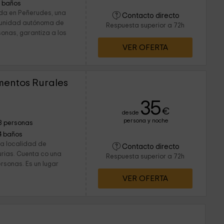
1 baños
ada en Peñerudes, una
Contacto directo
munidad autónoma de
Respuesta superior a 72h
sonas, garantiza a los
VER OFERTA
mentos Rurales
35
€
desde
persona y noche
8 personas
4 baños
la localidad de
Contacto directo
urias. Cuenta co una
Respuesta superior a 72h
sonas. Es un lugar
VER OFERTA