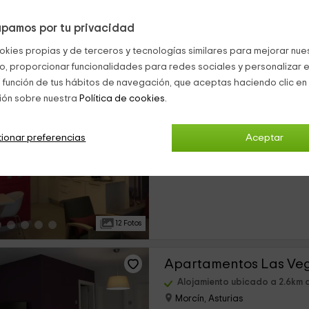
pamos por tu privacidad
13 Fotos
okies propias y de terceros y tecnologías similares para mejorar nuest
co, proporcionar funcionalidades para redes sociales y personalizar e
 función de tus hábitos de navegación, que aceptas haciendo clic en 
ión sobre nuestra
Política de cookies.
Alojamiento ubicado a 2.6km 
Morcín, Asturias
0 opiniones
ionar preferencias
Aceptar
›
Alquiler íntegro
1 habitaciones
12 Fotos
Alojamiento ubicado a 2.6km 
Morcín, Asturias