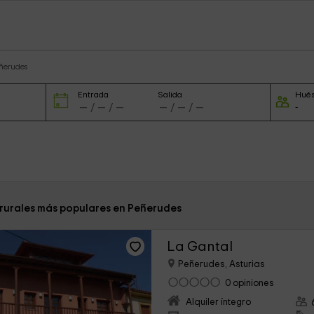
eñerudes
Entrada
Salida
Hué
 rurales más populares en Peñerudes
La Gantal
Peñerudes, Asturias
0 opiniones
Alquiler íntegro