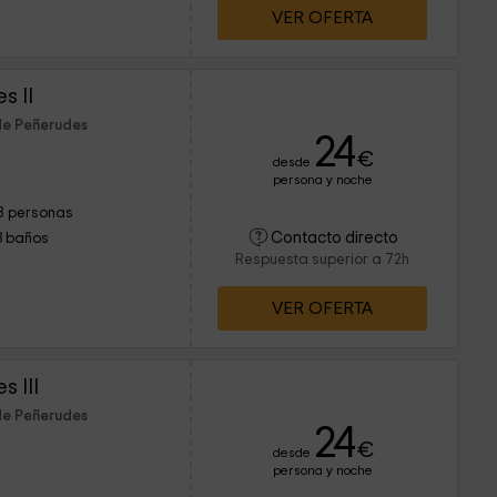
VER OFERTA
s II
de Peñerudes
24
€
desde
persona y noche
8 personas
Contacto directo
3 baños
Respuesta superior a 72h
VER OFERTA
 III
de Peñerudes
24
€
desde
persona y noche