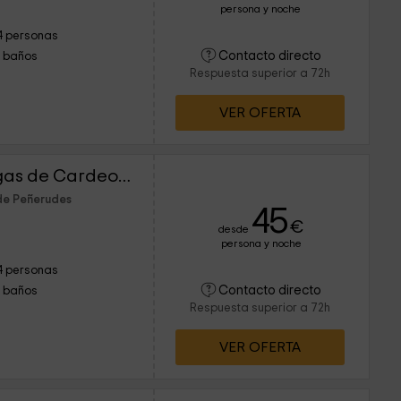
persona y noche
4 personas
Contacto directo
1 baños
Respuesta superior a 72h
VER OFERTA
Apartamentos Las Vegas de Cardeo- Vascongadas
de Peñerudes
45
€
desde
persona y noche
4 personas
Contacto directo
1 baños
Respuesta superior a 72h
VER OFERTA