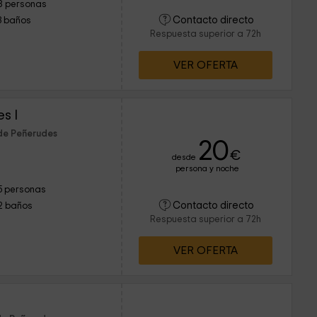
8 personas
Contacto directo
3 baños
Respuesta superior a 72h
VER OFERTA
s I
de Peñerudes
20
€
desde
persona y noche
5 personas
Contacto directo
2 baños
Respuesta superior a 72h
VER OFERTA