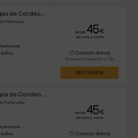
Apartamentos Las Vegas de Cardeo- Andalucía
de Peñerudes
45
€
desde
persona y noche
4 personas
Contacto directo
1 baños
Respuesta superior a 72h
VER OFERTA
Apartamentos Las Vegas de Cardeo- Levante
de Peñerudes
45
€
desde
persona y noche
4 personas
Contacto directo
1 baños