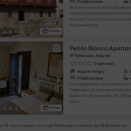
›
3 habitaciones
Nuestra casa rural se halla ubic
ciudad correspondiente a la co
Asturias. Con un aforo para 6 per
huéspedes una...
20 Fotos
Peñón Blanco Aparta
Peñerudes, Asturias
0 opiniones
Alquiler íntegro
›
4 habitaciones
Este alojamiento se encuentra en 
Peñerudes, en la provincia de Ast
población de poco más de 200 per
ideal...
14 Fotos
s 18 casas rurales cerca de Peñerudes (a menos de 25 Kilómetros)