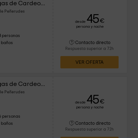
Apartamentos Las Vegas de Cardeo- Galicia
de Peñerudes
45
€
desde
persona y noche
4 personas
Contacto directo
1 baños
Respuesta superior a 72h
VER OFERTA
Apartamentos Las Vegas de Cardeo- Asturias
de Peñerudes
45
€
desde
persona y noche
6 personas
Contacto directo
1 baños
Respuesta superior a 72h