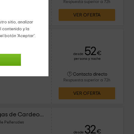
Respuesta superior a 72h
VER OFERTA
ro sitio, analizar
l contenido y la
Apartamentos Las Vegas de Cardeo- Madrid
el botón 'Aceptar'.
de Peñerudes
52
€
desde
persona y noche
2 personas
Contacto directo
1 baños
Respuesta superior a 72h
VER OFERTA
Apartamentos Las Vegas de Cardeo- Murcia
de Peñerudes
32
€
desde