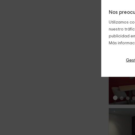
Nos preocu
Utilizamos co
nuestro tráfi
publicidad en
Más informac
Gest
‹