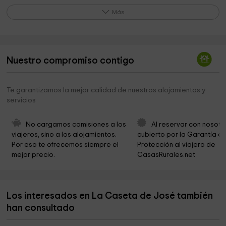
Parroquia de la Virgen Milagrosa
6,5 km
Más
Parroquia Nuestra Senyora Del Carmen
6,5 km
GRUPO CIC
6,6 km
Nuestro compromiso contigo
Museo Valenciano de la Miel
6,6 km
Ayuntamiento de Sueca Oficinas
6,7 km
Te garantizamos la mejor calidad de nuestros alojamientos y
servicios
Ayuntamiento de Sueca
6,7 km
Ayuntamiento de Sueca
6,7 km
No cargamos comisiones a los 
Al reservar con nosotr
viajeros, sino a los alojamientos. 
cubierto por la Garantía de
Iglesia de Sant Pere Apòstol
6,8 km
Por eso te ofrecemos siempre el 
Protección al viajero de 
mejor precio.
CasasRurales.net
Parroquia De San Pedro Apóstol
6,8 km
Museu Joan Fuster
6,9 km
Los interesados en La Caseta de José también
CHOCOLATES COMES S.L.
6,9 km
han consultado
Museo del chocolate
7,0 km