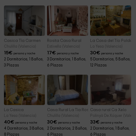
Casica Tía Carmen
Rosita Casa Rural
La Casa del Tío Poldo
Chulilla (Valencia)
Estivella (Valencia)
La Yesa (Valencia)
15
€
17
€
30
€
persona y noche
persona y noche
persona y noche
2 Dormitorios, 1 Baños,
3 Dormitorios, 1 Baños,
5 Dormitorios, 5 Baños,
3 Plazas
6 Plazas
12 Plazas
La Casica
Casa Rural La Tía Rosa
Casa rural Ca Xelo
La Yesa (Valencia)
Chulilla (Valencia)
Polinyà De Xúquer (Valenc
40
€
30
€
33
€
persona y noche
persona y noche
persona y noche
4 Dormitorios, 3 Baños,
2 Dormitorios, 2 Baños,
2 Dormitorios, 1 Baños,
8 Plazas
6 Plazas
6 Plazas