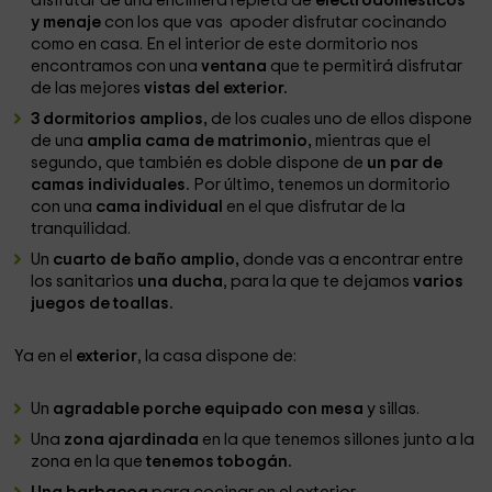
disfrutar de una encimera repleta de
electrodomésticos
y menaje
con los que vas apoder disfrutar cocinando
como en casa. En el interior de este dormitorio nos
encontramos con una
ventana
que te permitirá disfrutar
de las mejores
vistas del exterior.
3 dormitorios amplios,
de los cuales uno de ellos dispone
de una
amplia cama de matrimonio,
mientras que el
segundo, que también es doble dispone de
un par de
camas individuales.
Por último, tenemos un dormitorio
con una
cama individual
en el que disfrutar de la
tranquilidad.
Un
cuarto de baño amplio,
donde vas a encontrar entre
los sanitarios
una ducha
, para la que te dejamos
varios
juegos de toallas.
Ya en el
exterior
, la casa dispone de:
Un
agradable porche equipado con mesa
y sillas.
Una
zona ajardinada
en la que tenemos sillones junto a la
zona en la que
tenemos tobogán.