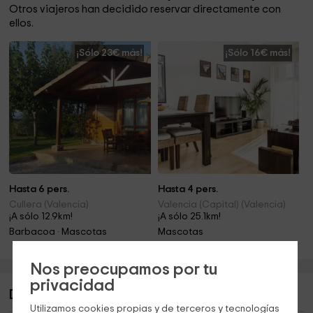
Otros viajeros han decidido reservar directamente con
ellos.
¡Sólo 23€ más!
¡Sólo 16€ más!
Hasta 6 pers.
Hasta 4 pers.
Cullera (Valencia)
Valencia (Capital) (Valencia)
¡A sólo 12.9km!
¡A sólo 25.1km!
Barbacoa · Mascotas
Mascotas
Nos preocupamos por tu
privacidad
Descripción de La Caseta de José
Utilizamos cookies propias y de terceros y tecnologías