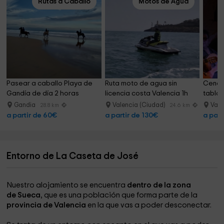
Rutas a Caballo
Motos de Agua
Pasear a caballo Playa de 
Ruta moto de agua sin 
Cena 
Gandía de día 2 horas
licencia costa Valencia 1h
tablao
Gandia
Valencia (Ciudad)
Vale
28.8 km
24.6 km
a partir de 60€
a partir de 130€
a part
Entorno de La Caseta de José
Nuestro alojamiento se encuentra
dentro de la zona
de Sueca
, que es una población que forma parte de la
provincia de Valencia
en la que vas a poder desconectar.