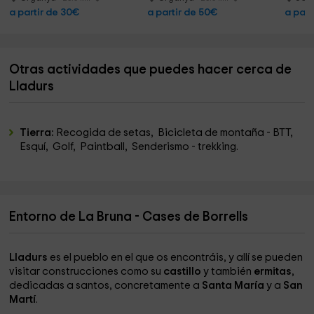
a partir de 30€
a partir de 50€
a part
Otras actividades que puedes hacer cerca de
Lladurs
Tierra:
Recogida de setas, Bicicleta de montaña - BTT,
Esquí, Golf, Paintball, Senderismo - trekking.
Entorno de La Bruna - Cases de Borrells
Lladurs
es el pueblo en el que os encontráis, y allí se pueden
visitar construcciones como su
castillo
y también
ermitas
,
dedicadas a santos, concretamente a
Santa María
y a
San
Martí
.