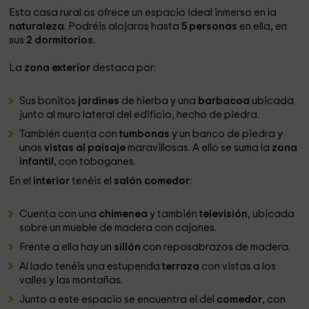
Esta casa rural os ofrece un espacio ideal inmerso en la
naturaleza
. Podréis alojaros hasta
5 personas
en ella, en
sus
2 dormitorios
.
La
zona exterior
destaca por:
Sus bonitos
jardines
de hierba y una
barbacoa
ubicada
junto al muro lateral del edificio, hecho de piedra.
También cuenta con
tumbonas
y un banco de piedra y
unas
vistas al paisaje
maravillosas. A ello se suma la
zona
infantil
, con toboganes.
En el
interior
tenéis el
salón comedor
:
Cuenta con una
chimenea
y también
televisión
, ubicada
sobre un mueble de madera con cajones.
Frente a ella hay un
sillón
con reposabrazos de madera.
Al lado tenéis una estupenda
terraza
con vistas a los
valles y las montañas.
Junto a este espacio se encuentra el del
comedor
, con