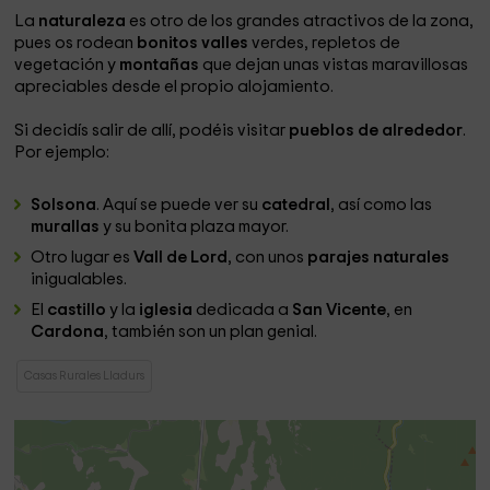
La
naturaleza
es otro de los grandes atractivos de la zona,
pues os rodean
bonitos valles
verdes, repletos de
vegetación y
montañas
que dejan unas vistas maravillosas
apreciables desde el propio alojamiento.
Si decidís salir de allí, podéis visitar
pueblos de alrededor
.
Por ejemplo:
Solsona
. Aquí se puede ver su
catedral
, así como las
murallas
y su bonita plaza mayor.
Otro lugar es
Vall de Lord
, con unos
parajes naturales
inigualables.
El
castillo
y la
iglesia
dedicada a
San Vicente
, en
Cardona
, también son un plan genial.
Casas Rurales Lladurs