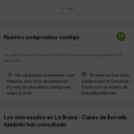
Ermita de Sant Antoni
4,1 km
Más
Cal Minecraft
5,2 km
Iglesia de Santa Eulália
5,3 km
Nuestro compromiso contigo
Ermita de Sant Sadurní de la Llena
5,4 km
Parc Mare De La Font
6,0 km
Te garantizamos la mejor calidad de nuestros alojamientos y
servicios
Ermita de Sant Pere Màrtir
6,0 km
Font Del Manel
6,1 km
No cargamos comisiones a los 
Al reservar con nosotr
viajeros, sino a los alojamientos. 
cubierto por la Garantía de
Font De La Mina
6,2 km
Por eso te ofrecemos siempre el 
Protección al viajero de 
mejor precio.
CasasRurales.net
Quarto Dels Gegants
6,4 km
Consell Comarcal del Solsonès
6,4 km
Los interesados en La Bruna - Cases de Borrells
Palau Llobera
6,4 km
también han consultado
Ayuntamiento de Riner
6,4 km