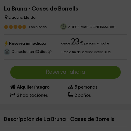
La Bruna - Cases de Borrells
Lladurs, Lleida
1
opiniones
2 RESERVAS CONFIRMADAS
23
€
Reserva inmediata
desde
persona y noche
Cancelación 30 días
Precio fin de semana desde 310€
Reservar ahora
Alquiler íntegro
5
personas
2
habitaciones
2
baños
Descripción de La Bruna - Cases de Borrells