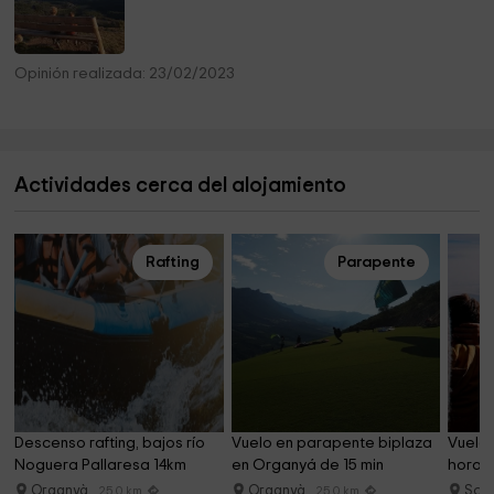
Opinión realizada: 23/02/2023
Actividades cerca del alojamiento
Rafting
Parapente
Descenso rafting, bajos río 
Vuelo en parapente biplaza 
Vuelo 
Noguera Pallaresa 14km
en Organyá de 15 min
hora (
Organyà
Organyà
Sol
25.0 km
25.0 km