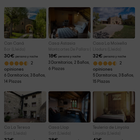
Can Caná
Casa Astasia
Casa La Moixella
Bor (Lleida)
Montcortes De Pallars (Lleida)
Lladurs (Lleida)
30
€
18
€
32
€
persona y noche
persona y noche
persona y noche
3 Dormitorios, 2 Baños,
2
2
6 Plazas
opiniones
opiniones
6 Dormitorios, 3 Baños,
5 Dormitorios, 3 Baños,
14 Plazas
15 Plazas
Ca La Teresa
Casa Llop
Teuleria de Linyola
Sort (Lleida)
Sort (Lleida)
Linyola (Lleida)