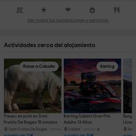
Ver todas las instalaciones y servicios
Actividades cerca del alojamiento
Rutas a Caballo
Karting
Paseo en poni en Sant 
Karting Sallent Gran Prix 
Bungee
Fruitós De Bages 15 minutos
Adulto 13 Años
Llosa 
Sant Fruitos De Bages
Sallent
Nav
29.5 km
25.0 km
a partir de 10€
a partir de 30€
a part