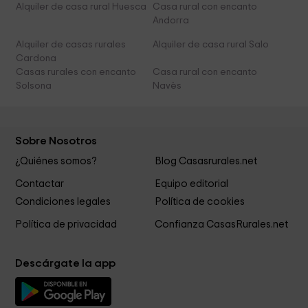
Alquiler de casa rural Huesca
Casa rural con encanto
Andorra
Alquiler de casas rurales
Alquiler de casa rural Salo
Cardona
Casas rurales con encanto
Casa rural con encanto
Solsona
Navès
Sobre Nosotros
¿Quiénes somos?
Blog Casasrurales.net
Contactar
Equipo editorial
Condiciones legales
Política de cookies
Política de privacidad
Confianza CasasRurales.net
Descárgate la app