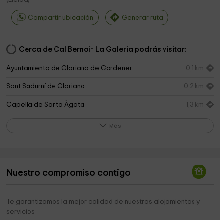
(
Lleida
)
Compartir ubicación
Generar ruta
Cerca de Cal Bernoi- La Galeria podrás visitar:
Ayuntamiento de Clariana de Cardener
0,1 km
Sant Sadurní de Clariana
0,2 km
Capella de Santa Àgata
1,3 km
Capella de Sant Salvador
3,6 km
Más
Embalse sant ponç
4,0 km
Parc de la Mare de la Font
4,2 km
Nuestro compromiso contigo
Ermita de la Pietat
4,6 km
Sant Joan de Bergús
4,7 km
Te garantizamos la mejor calidad de nuestros alojamientos y
servicios
Turó Del Rossinyol
4,7 km