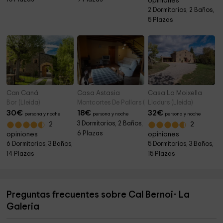
opiniones
2 Dormitorios, 2 Baños,
5 Plazas
Can Caná
Casa Astasia
Casa La Moixella
Bor (Lleida)
Montcortes De Pallars (Lleida)
Lladurs (Lleida)
30
€
18
€
32
€
persona y noche
persona y noche
persona y noche
3 Dormitorios, 2 Baños,
2
2
6 Plazas
opiniones
opiniones
6 Dormitorios, 3 Baños,
5 Dormitorios, 3 Baños,
14 Plazas
15 Plazas
Preguntas frecuentes sobre Cal Bernoi- La
Galeria