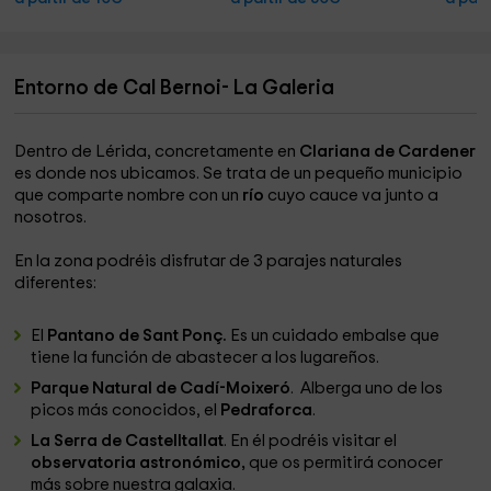
Entorno de Cal Bernoi- La Galeria
Dentro de Lérida, concretamente en
Clariana de Cardener
es donde nos ubicamos. Se trata de un pequeño municipio
que comparte nombre con un
río
cuyo cauce va junto a
nosotros.
En la zona podréis disfrutar de 3 parajes naturales
diferentes:
El
Pantano de Sant Ponç.
Es un cuidado embalse que
tiene la función de abastecer a los lugareños.
Parque Natural de Cadí-Moixeró
. Alberga uno de los
picos más conocidos, el
Pedraforca
.
La Serra de Castelltallat
. En él podréis visitar el
observatoria astronómico,
que os permitirá conocer
más sobre nuestra galaxia.