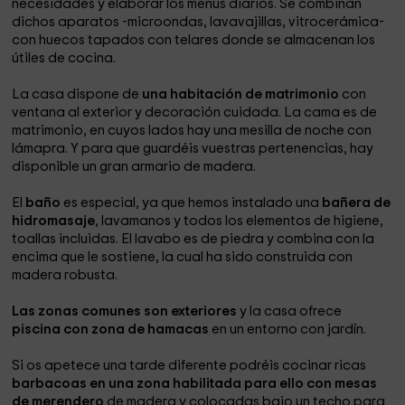
necesidades y elaborar los menús diarios. Se combinan
dichos aparatos -microondas, lavavajillas, vitrocerámica-
con huecos tapados con telares donde se almacenan los
útiles de cocina.
La casa dispone de
una habitación de matrimonio
con
ventana al exterior y decoración cuidada. La cama es de
matrimonio, en cuyos lados hay una mesilla de noche con
lámapra. Y para que guardéis vuestras pertenencias, hay
disponible un gran armario de madera.
El
baño
es especial, ya que hemos instalado una
bañera de
hidromasaje
, lavamanos y todos los elementos de higiene,
toallas incluidas. El lavabo es de piedra y combina con la
encima que le sostiene, la cual ha sido construida con
madera robusta.
Las zonas comunes son exteriores
y la casa ofrece
piscina con zona de hamacas
en un entorno con jardín.
Si os apetece una tarde diferente podréis cocinar ricas
barbacoas en una zona habilitada para ello con mesas
de merendero
de madera y colocadas bajo un techo para