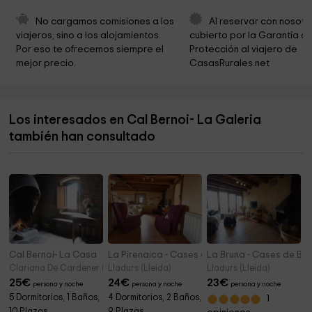
Ayuntamiento De Cardona Serveis Socials
4,8 km
No cargamos comisiones a los 
Al reservar con nosotr
viajeros, sino a los alojamientos. 
cubierto por la Garantía de
Ayuntamiento De Cardona
4,8 km
Por eso te ofrecemos siempre el 
Protección al viajero de 
mejor precio.
CasasRurales.net
Iglesia de sant Cristòfol
5,0 km
Parc del Miracle
5,0 km
Los interesados en Cal Bernoi- La Galeria
Parc del Miracle
5,0 km
también han consultado
Capella del Pare Etern
5,0 km
Cal Bernoi- La Casa
La Pirenaica - Cases de Borrells
La Bruna - Cases de Bor
Clariana De Cardener (Lleida)
Lladurs (Lleida)
Lladurs (Lleida)
25
€
24
€
23
€
persona y noche
persona y noche
persona y noche
5 Dormitorios, 1 Baños,
4 Dormitorios, 2 Baños,
1
10 Plazas
9 Plazas