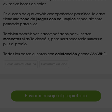
evitar las horas de calor.
En el caso de que vayáis acompañados por niños, la casa
tiene una
zona de juegos con columpios
especialmente
pensada para ellos.
También podréis venir acompañados por vuestras
mascotas
si así lo deseáis, pero será necesario sumar un
plus al precio.
Todas las casas cuentan con
calefacción
y conexión
Wi-Fi.
Casas Rurales Cataluña
Casas Rurales Lleida
Enviar mensaje al propietario