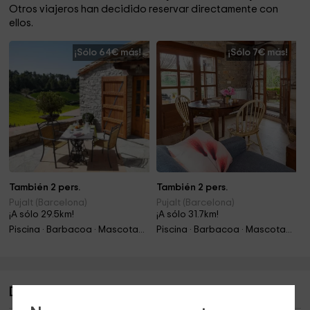
Otros viajeros han decidido reservar directamente con
ellos.
¡Sólo 64€ más!
¡Sólo 7€ más!
También 2 pers.
También 2 pers.
Pujalt (Barcelona)
Pujalt (Barcelona)
¡A sólo 29.5km!
¡A sólo 31.7km!
Piscina · Barbacoa · Mascotas · Chimenea
Piscina · Barbacoa · Mascotas · Chimenea
Descripción de Cal Bernoi- La Galeria