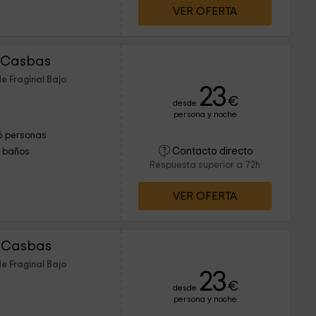
VER OFERTA
 Casbas
e Fraginal Bajo
23
€
desde
persona y noche
6 personas
Contacto directo
1 baños
Respuesta superior a 72h
VER OFERTA
a Casbas
e Fraginal Bajo
23
€
desde
persona y noche