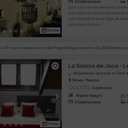
›
5 habitaciones
Esta casa se encuentra en Lastie
municipio con mucho encanto en 
concretamente en el Valle de Aísa.
para desconectar...
14 Fotos
s 19 casas rurales cerca de Fraginal Bajo (a menos de 25 Kilómetros)
La Solana de Jaca - L
Alojamiento ubicado a 1.5km d
Noves, Huesca
0 opiniones
›
Alquiler íntegro
5 habitaciones
13 Fotos