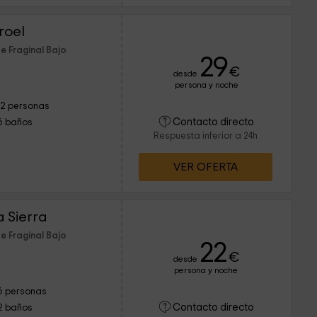
roel
e Fraginal Bajo
29
€
desde
persona y noche
12 personas
Contacto directo
6 baños
Respuesta inferior a 24h
VER OFERTA
a Sierra
e Fraginal Bajo
22
€
desde
persona y noche
6 personas
Contacto directo
2 baños