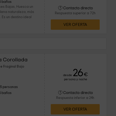
5 baños
ses Bajas, Huesca un
Contacto directo
plena naturaleza, más
Respuesta superior a 72h
 Es un destino ideal
VER OFERTA
a Corollada
e Fraginal Bajo
26
€
desde
persona y noche
15 personas
Contacto directo
5 baños
Respuesta inferior a 24h
VER OFERTA