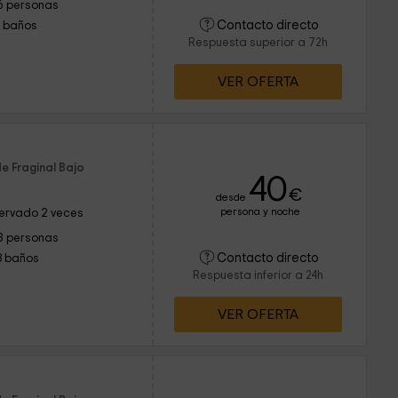
6 personas
Contacto directo
1 baños
Respuesta superior a 72h
VER OFERTA
e Fraginal Bajo
40
€
desde
persona y noche
ervado 2 veces
8 personas
Contacto directo
3 baños
Respuesta inferior a 24h
VER OFERTA