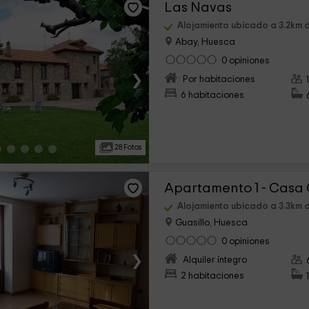
Las Navas
Alojamiento ubicado a 3.2km d
Abay, Huesca
0 opiniones
›
Por habitaciones
6 habitaciones
28 Fotos
Apartamento 1 - Casa
Alojamiento ubicado a 3.3km d
Guasillo, Huesca
0 opiniones
›
Alquiler íntegro
2 habitaciones