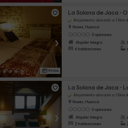
La Solana de Jaca - O
Alojamiento ubicado a 1.5km d
Noves, Huesca
0 opiniones
›
Alquiler íntegro
6 habitaciones
15 Fotos
La Solana de Jaca - L
Alojamiento ubicado a 1.5km d
Noves, Huesca
0 opiniones
›
Alquiler íntegro
2 habitaciones