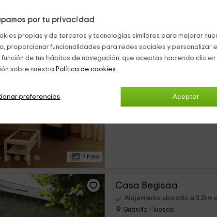
pamos por tu privacidad
16 Fotos
okies propias y de terceros y tecnologías similares para mejorar nuest
co, proporcionar funcionalidades para redes sociales y personalizar e
Casa Campo
 función de tus hábitos de navegación, que aceptas haciendo clic en 
ión sobre nuestra
Política de cookies.
Alojamiento ubicado a 3.1km d
Abay, Huesca
0 opiniones
ionar preferencias
Aceptar
›
Alquiler íntegro
8 habitaciones
17 Fotos
Casa Begisaa
Alojamiento ubicado a 3.2km d
Guasillo, Huesca