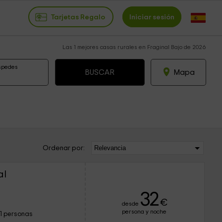
Tarjetas Regalo
Iniciar sesión
Las 1 mejores casas rurales en Fraginal Bajo de 2026
spedes
Mapa
Ordenar por:
al
32
€
desde
persona y noche
11 personas