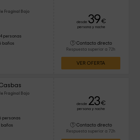
e Fraginal Bajo
39
€
desde
persona y noche
14 personas
Contacto directo
6 baños
Respuesta superior a 72h
VER OFERTA
 Casbas
e Fraginal Bajo
23
€
desde
persona y noche
6 personas
Contacto directo
1 baños
Respuesta superior a 72h