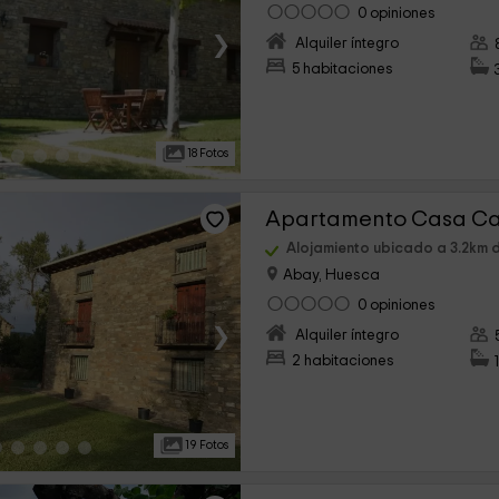
0 opiniones
›
Alquiler íntegro
5 habitaciones
18 Fotos
Apartamento Casa C
Alojamiento ubicado a 3.2km d
Abay, Huesca
0 opiniones
›
Alquiler íntegro
2 habitaciones
19 Fotos