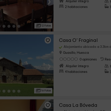
›
Alquiler íntegro
2 habitaciones
12 Fotos
Casa O' Fraginal
Alojamiento ubicado a 3.3km d
Guasillo, Huesca
0 opiniones
Res
›
Alquiler íntegro
4 habitaciones
16 Fotos
Casa La Bóveda