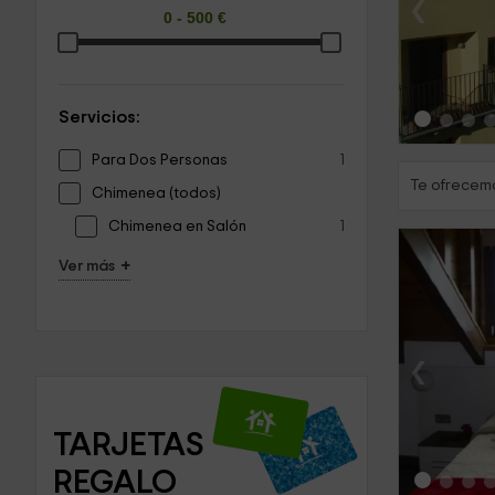
‹
Servicios:
Para Dos Personas
1
Te ofrecemo
Chimenea (todos)
Chimenea en Salón
1
+
Ver más
‹
TARJETAS 
REGALO