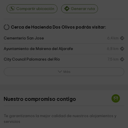
Compartir ubicación
Generar ruta
Cerca de Hacienda Dos Olivos podrás visitar:
Cementerio San Jose
6,4 km
Ayuntamiento de Mairena del Aljarafe
6,8 km
City Council Palomares del Río
7,5 km
Moreras Park
7,5 km
Más
Iglesia Adventista del Séptimo Día en Mairena
7,5 km
Bormujos City Council
7,6 km
Nuestro compromiso contigo
IBEROGARDEN
8,1 km
Mármoles Gómez
8,2 km
Te garantizamos la mejor calidad de nuestros alojamientos y
servicios
Gines Ayuntamiento
8,3 km