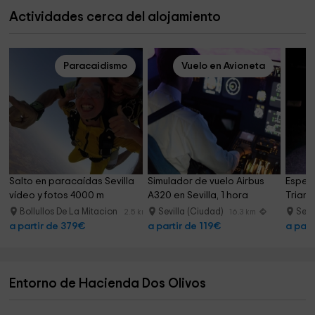
Actividades cerca del alojamiento
Paracaidismo
Vuelo en Avioneta
Salto en paracaídas Sevilla 
Simulador de vuelo Airbus 
Espec
vídeo y fotos 4000 m
A320 en Sevilla, 1 hora
Triana
Bollullos De La Mitacion
Sevilla (Ciudad)
Sevi
2.5 km
16.3 km
a partir de 379€
a partir de 119€
a part
Entorno de Hacienda Dos Olivos