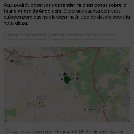
Aquí podrás
observar y aprender muchas cosas sobre la
fauna y flora de Andalucía
. El parque cuenta con rutas
guiadas para que no pierdas ningún tipo de detalle sobre la
naturaleza.
Casas Rurales Aznalcazar
Casas Rurales Parque nacional de Doñana
Carretera Aznalcázar - Pilas s/n
41849
Aznalcazar
(
Sevilla
)