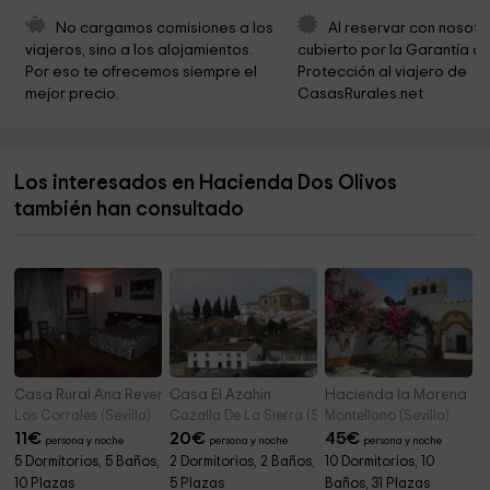
Gardenstore
8,3 km
No cargamos comisiones a los 
Al reservar con nosotr
viajeros, sino a los alojamientos. 
cubierto por la Garantía de
Hermandad de Nuestra Señora del Rocío
8,3 km
Por eso te ofrecemos siempre el 
Protección al viajero de 
mejor precio.
CasasRurales.net
Parroquia Nuestra Señora de Belén
8,3 km
Convento De Santa María La Real
8,6 km
Los interesados en Hacienda Dos Olivos
Parroquia del Espíritu Santo de Mairena de Aljarafe
8,7 km
también han consultado
Parroquia San José de Coria del Río
9,0 km
Casa Rural Ana Reverte
Casa El Azahin
Hacienda la Morena
Los Corrales (Sevilla)
Cazalla De La Sierra (Sevilla)
Montellano (Sevilla)
11
€
20
€
45
€
persona y noche
persona y noche
persona y noche
5 Dormitorios, 5 Baños,
2 Dormitorios, 2 Baños,
10 Dormitorios, 10
10 Plazas
5 Plazas
Baños, 31 Plazas