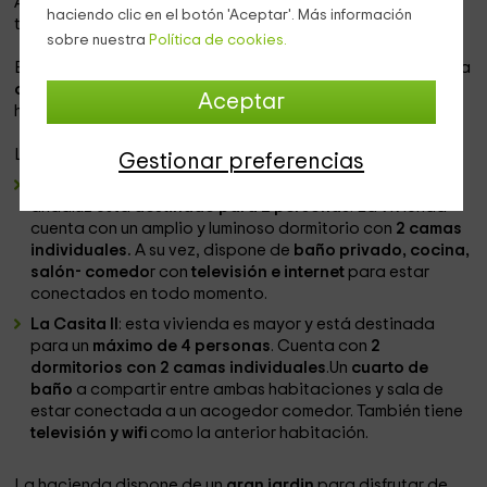
Ambas habitaciones cuentan con baño privado para que
haciendo clic en el botón 'Aceptar'. Más información
tengáis total privacidad.
sobre nuestra
Política de cookies.
Estas 2 viviendas disponen de
zonas comunes
, como son la
cocina, sala de estar y patio
. El número máximo por
Aceptar
habitación es de 2 personas.
La casa rural dispone de
2 apartamentos independientes
:
Gestionar preferencias
La Casita I
: este agradable hospedaje con estilo
andaluz está
destinado para 2 personas
. La vivienda
cuenta con un amplio y luminoso dormitorio con
2 camas
individuales.
A su vez, dispone de
baño privado, cocina,
salón- comedo
r con
televisión e internet
para estar
conectados en todo momento.
La Casita II
: esta vivienda es mayor y está destinada
para un
máximo de 4 personas
. Cuenta con
2
dormitorios con 2 camas individuales
.Un
cuarto de
baño
a compartir entre ambas habitaciones y sala de
estar conectada a un acogedor comedor. También tiene
televisión y wifi
como la anterior habitación.
La hacienda dispone de un
gran jardin
para disfrutar de