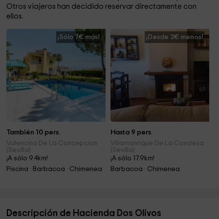
Otros viajeros han decidido reservar directamente con
ellos.
¡Sólo 7€ más!
¡Desde 3€ menos!
También 10 pers.
Hasta 9 pers.
Valencina De La Concepcion
Villamanrique De La Condesa
(Sevilla)
(Sevilla)
¡A sólo 9.4km!
¡A sólo 17.9km!
Piscina · Barbacoa · Chimenea
Barbacoa · Chimenea
Descripción de Hacienda Dos Olivos