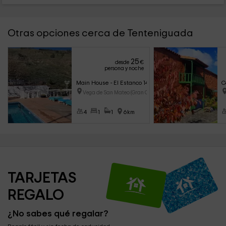
Otras opciones cerca de Tenteniguada
25
desde
€
persona y noche
Main House - El Estanco 14
C
Vega de San Mateo (Gran Canari
4
1
1
6km
TARJETAS 
REGALO
¿No sabes qué regalar?