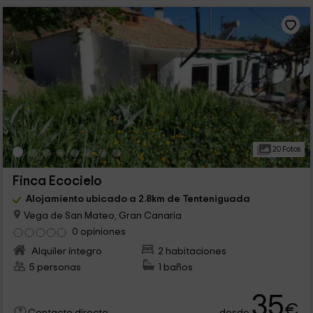
20 Fotos
Finca Ecocielo
Alojamiento ubicado a 2.8km de Tenteniguada
Vega de San Mateo, Gran Canaria
0 opiniones
Alquiler íntegro
2 habitaciones
5 personas
1 baños
35
€
desde
Contacto directo