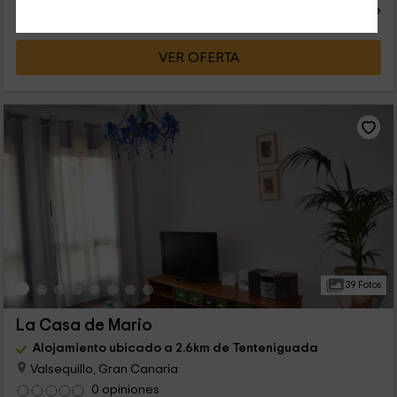
persona y noche
Cancelación 30 días antes
VER OFERTA
39 Fotos
La Casa de Mario
Alojamiento ubicado a 2.6km de Tenteniguada
Valsequillo, Gran Canaria
0 opiniones