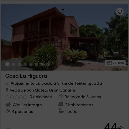
21 Fotos
Casa La Higuera
Alojamiento ubicado a 3.1km de Tenteniguada
Vega de San Mateo, Gran Canaria
0 opiniones
Reservado 3 veces
Alquiler íntegro
2 habitaciones
4 personas
1 baños
44