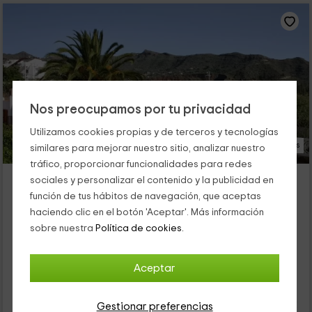
Nos preocupamos por tu privacidad
Utilizamos cookies propias y de terceros y tecnologías
23 Fotos
similares para mejorar nuestro sitio, analizar nuestro
tráfico, proporcionar funcionalidades para redes
Villa Elena
sociales y personalizar el contenido y la publicidad en
Alojamiento ubicado a 2.2km de Tenteniguada
función de tus hábitos de navegación, que aceptas
Valsequillo, Gran Canaria
haciendo clic en el botón 'Aceptar'. Más información
0 opiniones
sobre nuestra
Política de cookies.
Alquiler íntegro
3 habitaciones
6 personas
2 baños
Aceptar
26
€
Gestionar preferencias
desde
Contacto directo