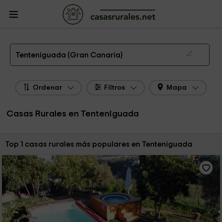
CasasRurales.net
Casas Rurales
Casas Rurales Canarias
Casas Rurales
Gran Canaria
Casas Rurales Tenteniguada
Las 1 mejores casas rurales en Tenteniguada de 2026
Tenteniguada (Gran Canaria)
Ordenar
Filtros
Mapa
Casas Rurales en Tenteniguada
Ordenar por:
Top 1 casas rurales más populares en Tenteniguada