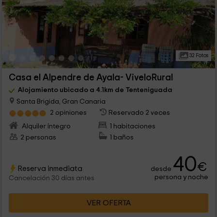
32 Fotos
Casa el Alpendre de Ayala- ViveloRural
Alojamiento ubicado a 4.1km de Tenteniguada
Santa Brigida, Gran Canaria
2 opiniones
Reservado 2 veces
Alquiler íntegro
1 habitaciones
2 personas
1 baños
40
€
Reserva inmediata
desde
persona y noche
Cancelación 30 días antes
VER OFERTA