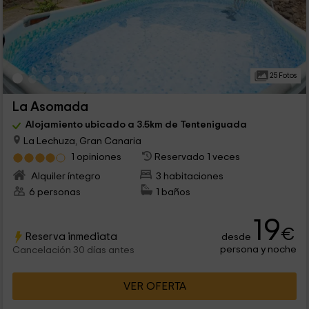
25 Fotos
La Asomada
Alojamiento ubicado a 3.5km de Tenteniguada
La Lechuza, Gran Canaria
1 opiniones
Reservado 1 veces
Alquiler íntegro
3 habitaciones
6 personas
1 baños
19
€
Reserva inmediata
desde
persona y noche
Cancelación 30 días antes
VER OFERTA