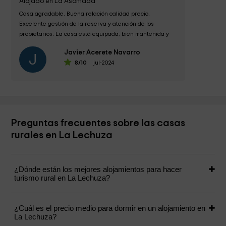
Alojado en La Asomada
Casa agradable. Buena relación calidad precio. 
Excelente gestión de la reserva y atención de los 
propietarios. La casa está equipada, bien mantenida y 
limpia. En el entorno hay acceso a senderos....
Javier Acerete Navarro
J
8
/10
jul-2024
Preguntas frecuentes sobre las casas
rurales en La Lechuza
¿Dónde están los mejores alojamientos para hacer
turismo rural en La Lechuza?
¿Cuál es el precio medio para dormir en un alojamiento en
La Lechuza?