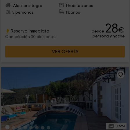
Alquiler íntegro
1 habitaciones
3 personas
1 baños
28
€
Reserva inmediata
desde
persona y noche
Cancelación 30 días antes
VER OFERTA
11 Fotos