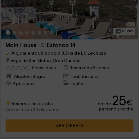
12 Fotos
Main House - El Estanco 14
Alojamiento ubicado a 3.3km de La Lechuza
Vega de San Mateo, Gran Canaria
0 opiniones
Reservado 3 veces
Alquiler íntegro
1 habitaciones
4 personas
1 baños
25
€
Reserva inmediata
desde
persona y noche
Cancelación 30 días antes
VER OFERTA