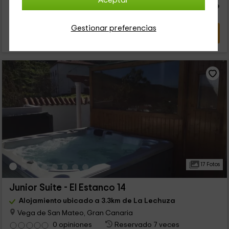
Aceptar
persona y noche
Cancelación 30 días antes
Gestionar preferencias
VER OFERTA
17 Fotos
Junior Suite - El Estanco 14
Alojamiento ubicado a 3.3km de La Lechuza
Vega de San Mateo, Gran Canaria
0 opiniones
Reservado 7 veces