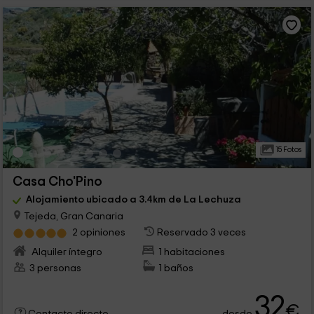
15 Fotos
Casa Cho'Pino
Alojamiento ubicado a 3.4km de La Lechuza
Tejeda, Gran Canaria
2 opiniones
Reservado 3 veces
Alquiler íntegro
1 habitaciones
3 personas
1 baños
32
€
desde
Contacto directo