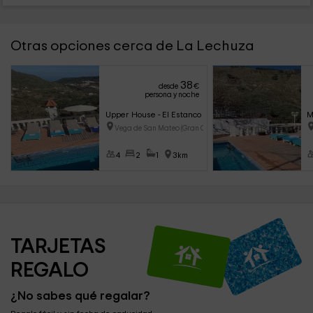
Otras opciones cerca de La Lechuza
38
desde
€
persona y noche
Upper House - El Estanco 14
M
Vega de San Mateo (Gran Canari
4
2
1
3km
TARJETAS 
REGALO
¿No sabes qué regalar?