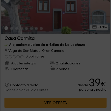
17 Fotos
Casa Carmita
Alojamiento ubicado a 4.6km de La Lechuza
Vega de San Mateo, Gran Canaria
0 opiniones
Alquiler íntegro
2 habitaciones
4 personas
2 baños
39
€
desde
Contacto directo
persona y noche
Cancelación 30 días antes
VER OFERTA