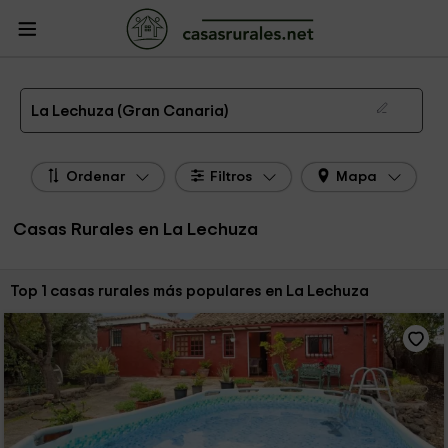
CasasRurales.net
Casas Rurales
Casas Rurales Canarias
Casas Rurales
Gran Canaria
Casas Rurales La Lechuza
Las 1 mejores casas rurales en La Lechuza de 2026
La Lechuza (Gran Canaria)
Ordenar
Filtros
Mapa
Casas Rurales en La Lechuza
Ordenar por:
Top 1 casas rurales más populares en La Lechuza