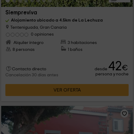
Siempreviva
Alojamiento ubicado a 4.5km de La Lechuza
Tenteniguada, Gran Canaria
0 opiniones
Alquiler íntegro
3 habitaciones
8 personas
1 baños
42
€
desde
Contacto directo
persona y noche
Cancelación 30 días antes
VER OFERTA