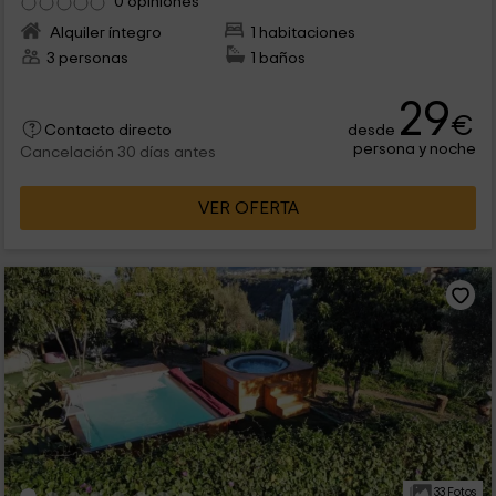
0 opiniones
Alquiler íntegro
1 habitaciones
3 personas
1 baños
29
€
desde
Contacto directo
persona y noche
Cancelación 30 días antes
VER OFERTA
33 Fotos