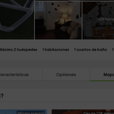
+20 fotos
Máximo 2 huéspedes
1 habitaciones
1 cuartos de baño
1
aracterísticas
Opiniones
Map
a?
¡Mismo precio!
¡Desde 17€ meno