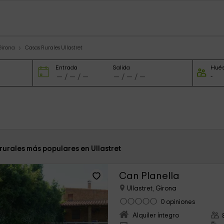
Girona
Casas Rurales Ullastret
Entrada
Salida
Hué
rurales más populares en Ullastret
Can Planella
Ullastret, Girona
0 opiniones
Alquiler íntegro