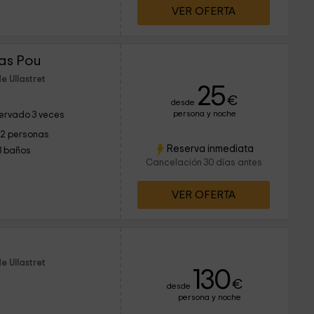
VER OFERTA
Mas Pou
e Ullastret
25
€
desde
persona y noche
ervado 3 veces
12 personas
Reserva inmediata
3 baños
Cancelación 30 días antes
VER OFERTA
e Ullastret
130
€
desde
persona y noche