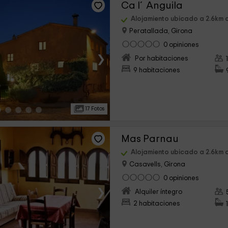
Ca l´Anguila
Alojamiento ubicado a 2.6km d
Peratallada, Girona
0 opiniones
›
Por habitaciones
9 habitaciones
17 Fotos
Mas Parnau
Alojamiento ubicado a 2.6km d
Casavells, Girona
0 opiniones
›
Alquiler íntegro
2 habitaciones