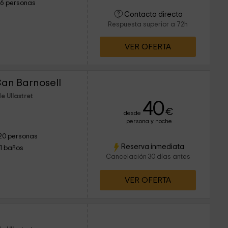
16 personas
Contacto directo
Respuesta superior a 72h
VER OFERTA
Can Barnosell
e Ullastret
40
€
desde
persona y noche
20 personas
Reserva inmediata
11 baños
Cancelación 30 días antes
VER OFERTA