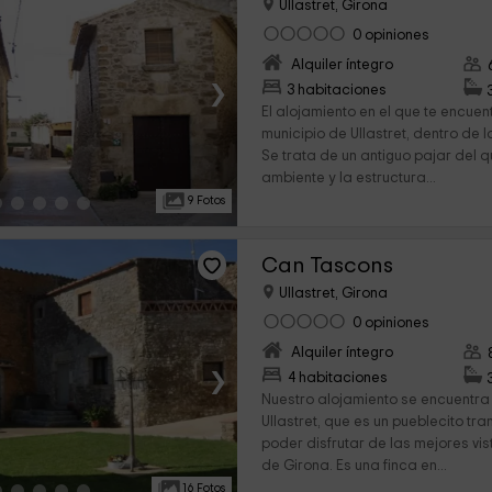
Ullastret, Girona
0 opiniones
Alquiler íntegro
›
3 habitaciones
El alojamiento en el que te encuen
municipio de Ullastret, dentro de 
Se trata de un antiguo pajar del 
ambiente y la estructura...
9 Fotos
Can Tascons
Ullastret, Girona
0 opiniones
Alquiler íntegro
›
4 habitaciones
Nuestro alojamiento se encuentra
Ullastret, que es un pueblecito tra
poder disfrutar de las mejores vis
de Girona. Es una finca en...
16 Fotos