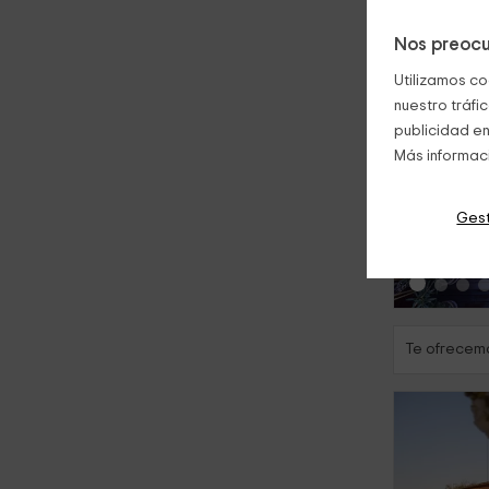
Nos preocu
Utilizamos co
nuestro tráfi
publicidad en
Más informac
‹
Gest
Te ofrecemo