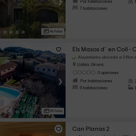
›
Por habitaciones
7 habitaciones
46 Fotos
Els Masos d´en Coll - 
Alojamiento ubicado a 2.9km d
Llabia, Girona
0 opiniones
›
Por habitaciones
11 habitaciones
39 Fotos
Can Planas 2