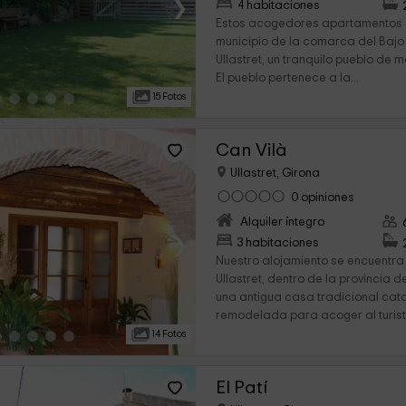
›
4 habitaciones
Estos acogedores apartamentos 
municipio de la comarca del Baj
Ullastret, un tranquilo pueblo de
El pueblo pertenece a la...
15 Fotos
Can Vilà
Ullastret, Girona
0 opiniones
Alquiler íntegro
›
3 habitaciones
Nuestro alojamiento se encuentra 
Ullastret, dentro de la provincia d
una antigua casa tradicional cat
remodelada para acoger al turista
14 Fotos
El Patí