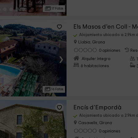
17 Fotos
Els Masos d'en Coll - 
Alojamiento ubicado a 2.9km d
Llabia, Girona
0 opiniones
Res
›
Alquiler íntegro
6 habitaciones
16 Fotos
Encís d'Empordà
Alojamiento ubicado a 2.9km d
Casavells, Girona
0 opiniones