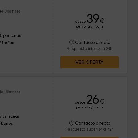
e Ullastret
39
€
desde
persona y noche
15 personas
Contacto directo
9 baños
Respuesta inferior a 24h
VER OFERTA
e Ullastret
26
€
desde
persona y noche
5 personas
Contacto directo
1 baños
Respuesta superior a 72h