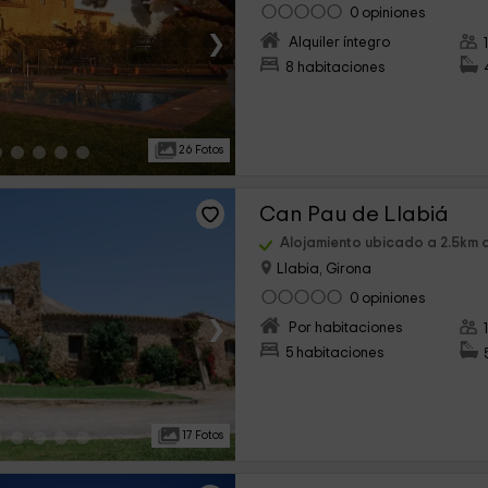
0 opiniones
›
Alquiler íntegro
8 habitaciones
26 Fotos
Can Pau de Llabiá
Alojamiento ubicado a 2.5km d
Llabia, Girona
0 opiniones
›
Por habitaciones
5 habitaciones
17 Fotos