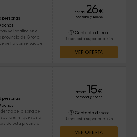
26
€
desde
persona y noche
6 personas
3 baños
tras se localiza en el
Contacto directo
la provincia de Girona.
Respuesta superior a 72h
que se ha conservado el
VER OFERTA
15
€
desde
persona y noche
8 personas
3 baños
 dentro de la zona de
Contacto directo
nsquilo en el que vas a
Respuesta superior a 72h
tas de esta provincia
VER OFERTA