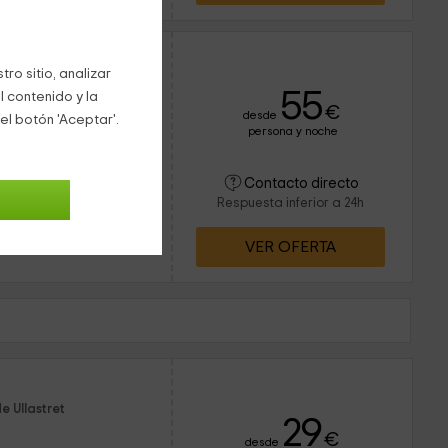
ro sitio, analizar
55
l contenido y la
€
desde
el botón 'Aceptar'.
persona y noche
6 personas
2 baños
dentro de la provincia
Contacto directo
rar la tranquilidad
Respuesta inferior a 24h
ciones con encanto
VER OFERTA
e Ullastret
29
€
desde