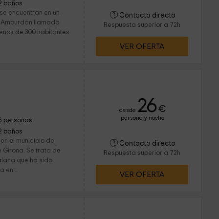
2 baños
se encuentran en un
Contacto directo
o Ampurdán llamado
Respuesta superior a 72h
 menos de 300 habitantes.
VER OFERTA
26
€
desde
persona y noche
6 personas
2 baños
en el municipio de
Contacto directo
e Girona. Se trata de
Respuesta superior a 72h
alana que ha sido
 en...
VER OFERTA