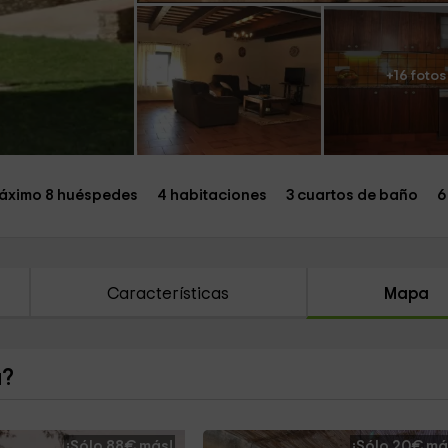
+16 fotos
áximo 8 huéspedes
4 habitaciones
3 cuartos de baño
6
Características
Mapa
a?
¡Sólo 88€ más!
¡Sólo 20€ má