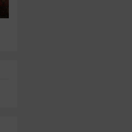
Sesión de banana boat en 
Ruta a caballo montaña de 
Platja D'Aro 15 minutos
Palamós 1h con bebida
Castell platja D'aro
Palamos
21.1 km
15.9 km
a partir de 25€
a partir de 35€