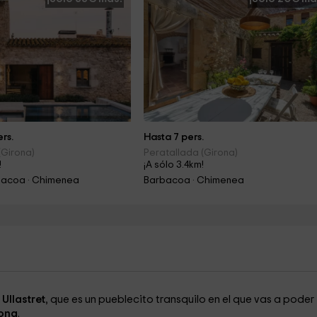
rs.
Hasta 7 pers.
(Girona)
Peratallada (Girona)
!
¡A sólo 3.4km!
rbacoa · Chimenea
Barbacoa · Chimenea
e
Ullastret
, que es un pueblecito transquilo en el que vas a poder
ona
.