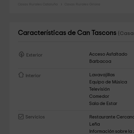
Casas Rurales Cataluña
Casas Rurales Girona
Características de Can Tascons
(Casa 
Acceso Asfaltado
Exterior
Barbacoa
Lavavajillas
Interior
Equipo de Música
Televisión
Comedor
Sala de Estar
Restaurante Cercan
Servicios
Leña
Información sobre la