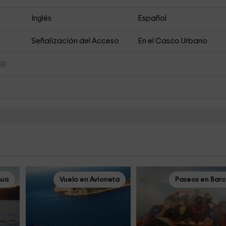
Inglés
Español
Señalización del Acceso
En el Casco Urbano
s
gua
Vuelo en Avioneta
Paseos en Bar