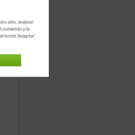
 de
ro sitio, analizar
l contenido y la
el botón 'Aceptar'.
s un
ra,