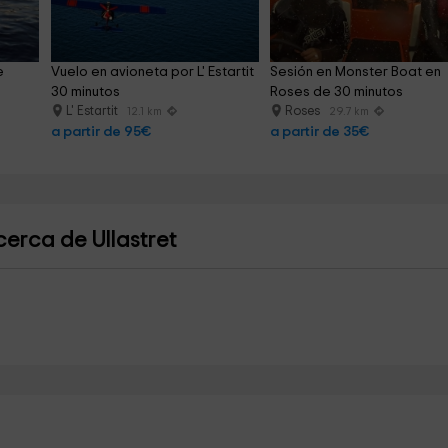
e 
Vuelo en avioneta por L' Estartit 
Sesión en Monster Boat en 
30 minutos
Roses de 30 minutos
L' Estartit
Roses
12.1 km
29.7 km
a partir de 95€
a partir de 35€
erca de Ullastret