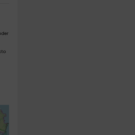
oder
cto