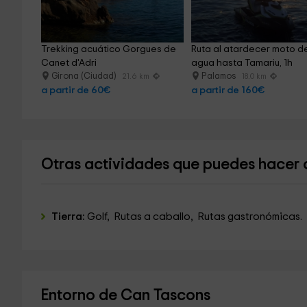
Trekking acuático Gorgues de 
Ruta al atardecer moto d
Canet d'Adri
agua hasta Tamariu, 1h
Girona (Ciudad)
Palamos
21.6 km
18.0 km
a partir de 60€
a partir de 160€
Otras actividades que puedes hacer c
Tierra:
Golf, Rutas a caballo, Rutas gastronómicas.
Entorno de Can Tascons