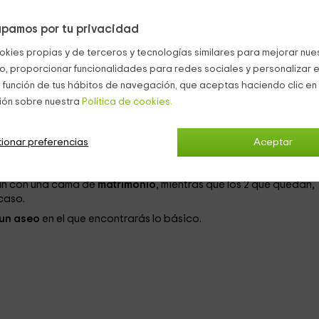
drados
en los que vas a poder disfrutar de unos
interiores llenos
pamos por tu privacidad
el ocio que necesitas.
okies propias y de terceros y tecnologías similares para mejorar nuest
ra 8 personas,
y consta de las siguientes
estancias
llenas de
co, proporcionar funcionalidades para redes sociales y personalizar e
iones:
 función de tus hábitos de navegación, que aceptas haciendo clic en 
ión sobre nuestra
Política de cookies.
lones
en color marrón, que miran hacia el frente en el que tenemo
ionar preferencias
Aceptar
que es independiente, y en el que se encuentra la
mesa de made
n con una cama de
matrimonio
, mientras que los 2 que quedan,
caso.
y un aseo
en el que encontrarás lo básico.