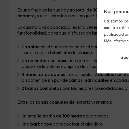
Es una finca en la que hay
un total de 300 metros cua
Nos preocu
encanto,
y unos exteriores en los que disfrutar de todo 
Utilizamos co
En cuanto a la capacidad, es una
vivienda pensada pa
nuestro tráfi
funcionalidad, para que disfrutes de las mejores vacac
publicidad en
Más informac
Un salón
en el que se encuentra el conjunto de los
sil
mueble con la
televisión
de plasma.
Gest
Un comedor
que comunica con la sala de estar pero 
que se rodea de un conjunto de sillas.
4 dormitorios dobles
, de los cuales
2 de ellos
cuenta
disponen de
un par de camas individuales
en cada 
2 baños completos
con las mejores comodidades
, 
Entre las
zonas comunes
del exterior, tenemos:
Un
amplio jardín de 100 metros
cuadrados.
Una
barbacoa
para cocinar al aire libre.