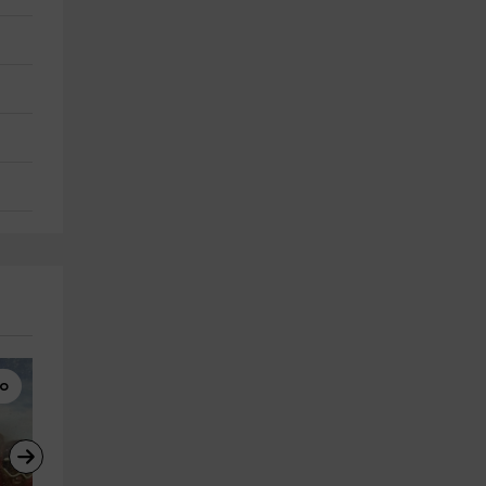
co
Banana Boat
Rutas a Caballo