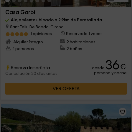
Casa Garbí
Alojamiento ubicado a 2.9km de Peratallada
Sant Feliu De Boada, Girona
1 opiniones
Reservado 1 veces
Alquiler íntegro
2 habitaciones
4 personas
2 baños
36
€
Reserva inmediata
desde
persona y noche
Cancelación 30 días antes
VER OFERTA