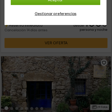
Aceptar
castillo medieval. Para ello tendrás que viajar hasta la
localidad gerundense de Peratallada, que, como no podía
ser...
Gestionar preferencias
100
€
Reserva inmediata
desde
persona y noche
Cancelación 14 días antes
VER OFERTA
29 Fotos