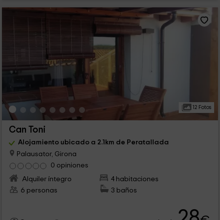
12 Fotos
Can Toni
Alojamiento ubicado a 2.1km de Peratallada
Palausator, Girona
0 opiniones
Alquiler íntegro
4 habitaciones
6 personas
3 baños
28