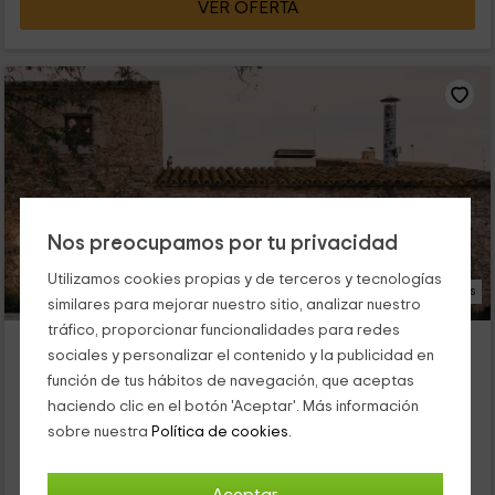
VER OFERTA
Nos preocupamos por tu privacidad
Utilizamos cookies propias y de terceros y tecnologías
68 Fotos
similares para mejorar nuestro sitio, analizar nuestro
tráfico, proporcionar funcionalidades para redes
Casa Castell de Peratallada
sociales y personalizar el contenido y la publicidad en
Peratallada, Girona
función de tus hábitos de navegación, que aceptas
0 opiniones
haciendo clic en el botón 'Aceptar'. Más información
Alquiler íntegro
4 habitaciones
sobre nuestra
Política de cookies.
8 personas
5 baños
Te proponemos una experiencia única como es alojarte en un