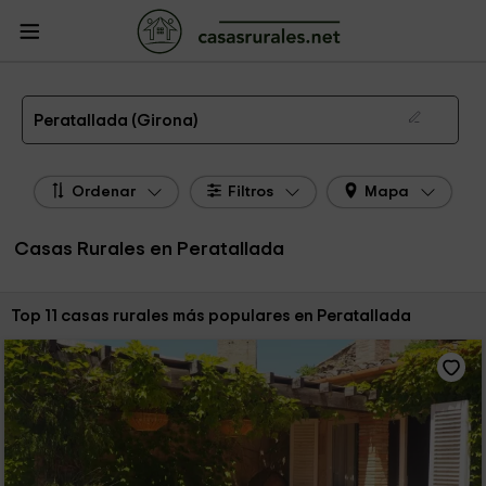
CasasRurales.net
Casas Rurales
Casas Rurales Cataluña
Casas Rurales
Girona
Casas Rurales Peratallada
Las 11 mejores casas rurales en Peratallada de 2026
Peratallada (Girona)
Ordenar
Filtros
Mapa
Casas Rurales en Peratallada
Ordenar por:
Top 11 casas rurales más populares en Peratallada