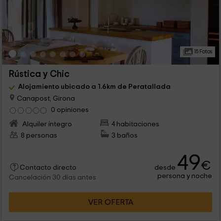
15 Fotos
Rústica y Chic
Alojamiento ubicado a 1.6km de Peratallada
Canapost, Girona
0 opiniones
Alquiler íntegro
4 habitaciones
8 personas
3 baños
49
€
desde
Contacto directo
persona y noche
Cancelación 30 días antes
VER OFERTA