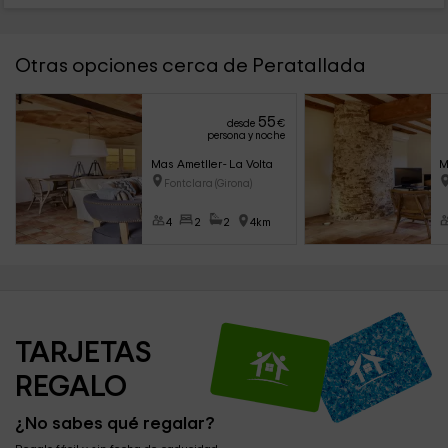
Otras opciones cerca de Peratallada
55
desde
€
persona y noche
Mas Ametller- La Volta
M
Fontclara (Girona)
4
2
2
4km
TARJETAS 
REGALO
¿No sabes qué regalar?