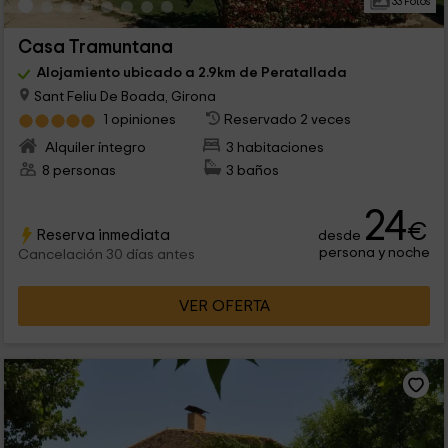
33 Fotos
Casa Tramuntana
Alojamiento ubicado a 2.9km de Peratallada
Sant Feliu De Boada, Girona
1 opiniones
Reservado 2 veces
Alquiler íntegro
3 habitaciones
8 personas
3 baños
24
€
Reserva inmediata
desde
persona y noche
Cancelación 30 días antes
VER OFERTA