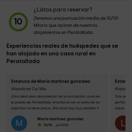
¿Listos para reservar?
¡Tenemos una puntuación media de
10
/10!
10
Mira lo que opinan de nuestros
alojamientos en Peratallada
Experiencias reales de huéspedes que se
han alojado en una casa rural en
Peratallada
Estancia de Maria martinez gonzalez
Estanci
Alojado en Ca l'Aliu
Alojado e
¡Sitio ideal para desconectar de la civilización! Justo en 
Sitio perfe
el pueblo de Peratallada, levantarse con el canto de los 
perfecto, 
pajarillos no tiene precio. ¡Personal muy muy amable! Y 
limpia y b
a...
de los...
Maria martinez gonzalez
M
L
10
/10
jul-2020