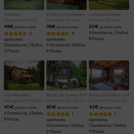
Can Nan
El Balcó d'Espinelves
La Fosca Breeze
Susqueda (Girona)
Espinelves (Girona)
Palamos (Girona)
48
€
38
€
30
€
persona y noche
persona y noche
persona y noche
4 Dormitorios, 2 Baños,
2
4
8 Plazas
opiniones
opiniones
3 Dormitorios, 2 Baños,
4 Dormitorios, 3 Baños,
6 Plazas
9 Plazas
Can Mandena
Masía Sa Calma- El Graner d'Or
Masía Sa Calma- La Rús
Vallfogona De Ripolles (Girona)
Sant Marti Sacalm (Girona)
Sant Marti Sacalm (Giron
40
€
80
€
42
€
persona y noche
persona y noche
persona y noche
4 Dormitorios, 3 Baños,
1
1
8 Plazas
opiniones
opiniones
1 Dormitorios, 1 Baños,
1 Dormitorios, 1 Baños,
2 Plazas
4 Plazas