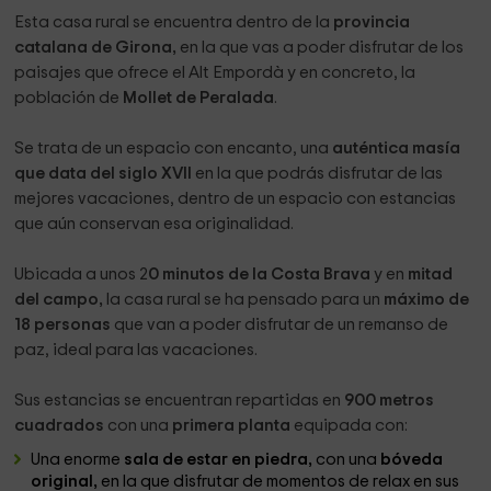
Esta casa rural se encuentra dentro de la
provincia
catalana de Girona,
en la que vas a poder disfrutar de los
paisajes que ofrece el Alt Empordà y en concreto, la
población de
Mollet de Peralada
.
Se trata de un espacio con encanto, una
auténtica masía
que data del siglo XVII
en la que podrás disfrutar de las
mejores vacaciones, dentro de un espacio con estancias
que aún conservan esa originalidad.
Ubicada a unos 2
0 minutos de la Costa Brava
y en
mitad
del campo,
la casa rural se ha pensado para un
máximo de
18 personas
que van a poder disfrutar de un remanso de
paz, ideal para las vacaciones.
Sus estancias se encuentran repartidas en
900 metros
cuadrados
con una
primera planta
equipada con:
Una enorme
sala de estar en piedra,
con una
bóveda
original,
en la que disfrutar de momentos de relax en sus