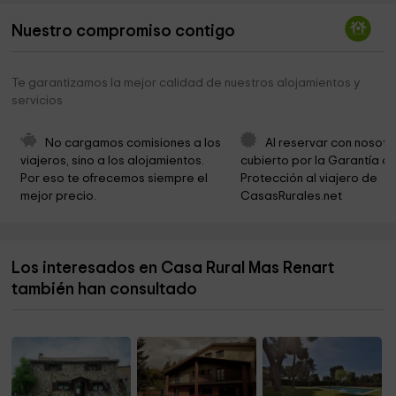
Iglesia de Sant Climent
1,6 km
Nuestro compromiso contigo
Cementerio
2,3 km
Plaça Coderch de Sentmenat
2,6 km
Te garantizamos la mejor calidad de nuestros alojamientos y
servicios
Cal Mantu
2,6 km
Ayuntamiento De Rabos
2,7 km
No cargamos comisiones a los 
Al reservar con nosotr
viajeros, sino a los alojamientos. 
cubierto por la Garantía de
Iglesia de Sant Julià
2,7 km
Por eso te ofrecemos siempre el 
Protección al viajero de 
mejor precio.
CasasRurales.net
Ayuntamiento De Masarac
2,7 km
Iglesia de Sant Jaume
2,8 km
Los interesados en Casa Rural Mas Renart
Ayuntamiento De Mollet De Peralada Centro Cívico
2,9 km
también han consultado
Iglesia de Sant Martí de Masarac
2,9 km