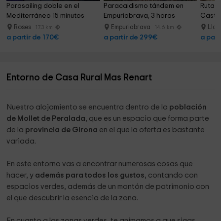
Parasailing doble en el 
Paracaidismo tándem en 
Ruta e
Mediterráneo 15 minutos
Empuriabrava, 3 horas
Castel
Roses
Empuriabrava
Lla
17.3 km
14.6 km
a partir de 170€
a partir de 299€
a part
Entorno de Casa Rural Mas Renart
Nuestro alojamiento se encuentra dentro de la
población
de Mollet de Peralada
, que es un espacio que forma parte
de la
provincia de Girona
en el que la oferta es bastante
variada.
En este entorno vas a encontrar numerosas cosas que
hacer, y
además para todos los gustos
, contando con
espacios verdes, además de un montón de patrimonio con
el que descubrir la esencia de la zona.
En cuanto a las zonas verdes, te animamos a que sigas