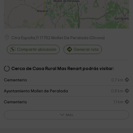
Ctra Espolla,11
17752
Mollet De Peralada
(
Girona
)
Compartir ubicación
Generar ruta
Cerca de Casa Rural Mas Renart podrás visitar:
Cementerio
0,7 km
Ayuntamiento Mollet de Peralada
0,8 km
Cementerio
1,1 km
La Bomba
1,3 km
Más
Cementerio
1,5 km