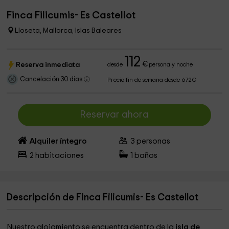
Finca Filicumis- Es Castellot
Lloseta, Mallorca, Islas Baleares
112
€
Reserva inmediata
desde
persona y noche
Cancelación 30 días
Precio fin de semana desde 672€
Reservar ahora
Alquiler íntegro
3
personas
2
habitaciones
1
baños
Descripción de Finca Filicumis- Es Castellot
Nuestro alojamiento se encuentra dentro de la
isla de