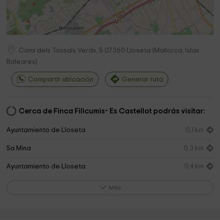
Camí dels Tossals Verds, 5
07360
Lloseta
(
Mallorca, Islas
Baleares
)
Compartir ubicación
Generar ruta
Cerca de Finca Filicumis- Es Castellot podrás visitar:
Ayuntamiento de Lloseta
0,1 km
Sa Mina
0,3 km
Ayuntamiento de Lloseta
0,4 km
Salón Del Reino De Los Testigos Cristianos De
2,7 km
Más
Jehová
Iglesia Adventista del Séptimo Día en Inca
2,8 km