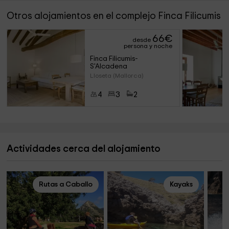
Otros alojamientos en el complejo Finca Filicumis
66
€
desde
persona y noche
Finca Filicumis- 
S'Alcadena
Lloseta (Mallorca)
4
3
2
Actividades cerca del alojamiento
Rutas a Caballo
Kayaks