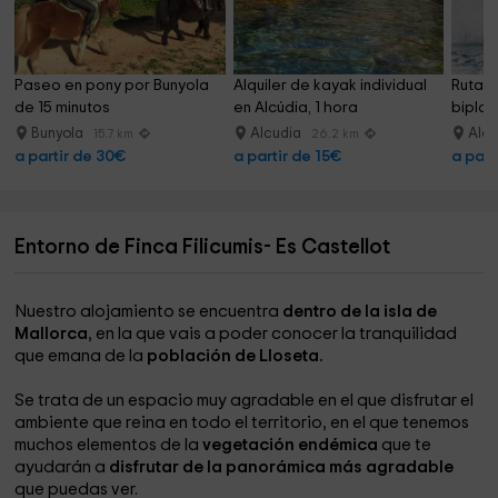
Paseo en pony por Bunyola 
Alquiler de kayak individual 
Ruta e
de 15 minutos
en Alcúdia, 1 hora
biplaz
Bunyola
Alcudia
Alc
15.7 km
26.2 km
a partir de 30€
a partir de 15€
a part
Entorno de Finca Filicumis- Es Castellot
Nuestro alojamiento se encuentra
dentro de la isla de
Mallorca
, en la que vais a poder conocer la tranquilidad
que emana de la
población de Lloseta.
Se trata de un espacio muy agradable en el que disfrutar el
ambiente que reina en todo el territorio, en el que tenemos
muchos elementos de la
vegetación endémica
que te
ayudarán a
disfrutar de la panorámica más agradable
que puedas ver.