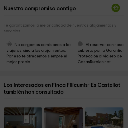
Parròquia de Crist Rei
3,0 km
Nuestro compromiso contigo
Parque Europa
3,2 km
Te garantizamos la mejor calidad de nuestros alojamientos y
Ayuntamiento De Mancor De La Vall
3,4 km
servicios
Ayuntamiento inca
3,5 km
No cargamos comisiones a los 
Al reservar con nosotr
ES CEDRE PROJECTES, S.L.
3,5 km
viajeros, sino a los alojamientos. 
cubierto por la Garantía de
Por eso te ofrecemos siempre el 
Protección al viajero de 
Ayuntamiento de Mancor de la Vall
3,6 km
mejor precio.
CasasRurales.net
Ayuntamiento de Inca
3,9 km
Ayuntamiento de Binissalem
4,0 km
Los interesados en Finca Filicumis- Es Castellot
Casa Llorenç Villalonga. Museu Literari
4,1 km
también han consultado
Campo de Vuelo de Binissalem
4,4 km