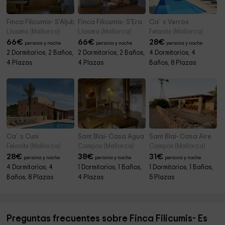
Finca Filicumis- S'Aljub
Finca Filicumis- S'Era
Ca´s Verros
Lloseta (Mallorca)
Lloseta (Mallorca)
Felanitx (Mallorca)
66
€
66
€
28
€
persona y noche
persona y noche
persona y noche
2 Dormitorios, 2 Baños,
2 Dormitorios, 2 Baños,
4 Dormitorios, 4
4 Plazas
4 Plazas
Baños, 8 Plazas
Ca´s Cuni
Sant Blai- Casa Agua
Sant Blai- Casa Aire
Felanitx (Mallorca)
Campos (Mallorca)
Campos (Mallorca)
28
€
38
€
31
€
persona y noche
persona y noche
persona y noche
4 Dormitorios, 4
1 Dormitorios, 1 Baños,
1 Dormitorios, 1 Baños,
Baños, 8 Plazas
4 Plazas
5 Plazas
Preguntas frecuentes sobre Finca Filicumis- Es