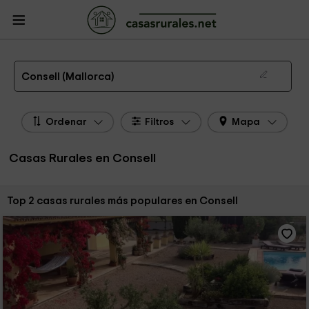
CasasRurales.net
Casas Rurales
Casas Rurales Islas Baleares
Casas
Rurales Mallorca
Casas Rurales Consell
Las 2 mejores casas rurales en Consell de 2026
Consell (Mallorca)
Ordenar
Filtros
Mapa
Casas Rurales en Consell
Ordenar por:
Top 2 casas rurales más populares en Consell