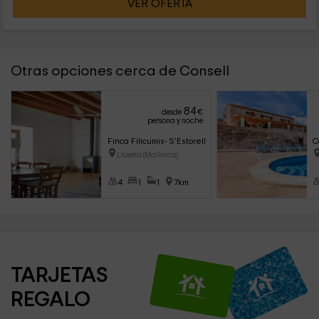
VER OFERTA
Otras opciones cerca de Consell
84
desde
€
persona y noche
Finca Filicumis- S'Estorell
C
Lloseta (Mallorca)
4
1
1
7km
TARJETAS 
REGALO