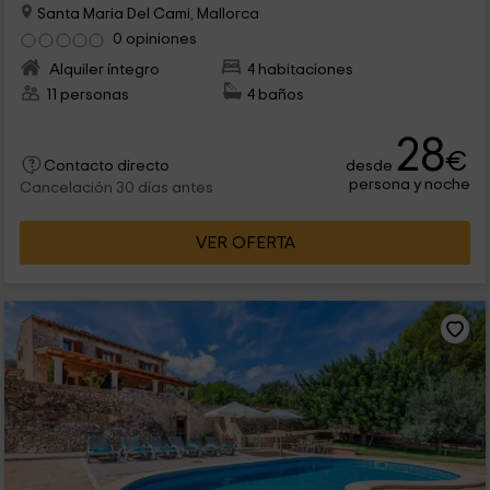
Santa Maria Del Cami, Mallorca
0 opiniones
Alquiler íntegro
4 habitaciones
11 personas
4 baños
28
€
desde
Contacto directo
persona y noche
Cancelación 30 días antes
VER OFERTA