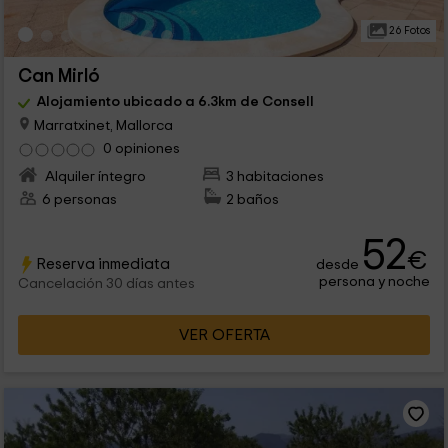
26 Fotos
Can Mirló
Alojamiento ubicado a 6.3km de Consell
Marratxinet, Mallorca
0 opiniones
Alquiler íntegro
3 habitaciones
6 personas
2 baños
52
€
Reserva inmediata
desde
persona y noche
Cancelación 30 días antes
VER OFERTA