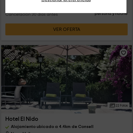
87
€
desde
Contacto directo
persona y noche
Cancelación 30 días antes
VER OFERTA
22 Fotos
Hotel El Nido
Alojamiento ubicado a 4.4km de Consell