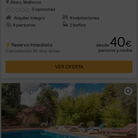
Alaro, Mallorca
0 opiniones
Alquiler íntegro
4 habitaciones
8 personas
2 baños
40
€
Reserva inmediata
desde
persona y noche
Cancelación 30 días antes
VER OFERTA