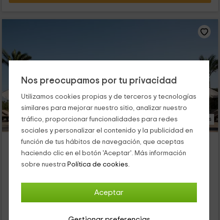
Nos preocupamos por tu privacidad
Utilizamos cookies propias y de terceros y tecnologías
similares para mejorar nuestro sitio, analizar nuestro
tráfico, proporcionar funcionalidades para redes
16 Fotos
sociales y personalizar el contenido y la publicidad en
Casita Torrent Fals
función de tus hábitos de navegación, que aceptas
haciendo clic en el botón 'Aceptar'. Más información
Alojamiento ubicado a 4.3km de Consell
sobre nuestra
Política de cookies.
Santa Maria Del Cami, Mallorca
0 opiniones
Alquiler íntegro
2 habitaciones
Aceptar
4 personas
1 baños
Gestionar preferencias