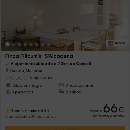
18 Fotos
Finca Filicumis- S'Alcadena
Alojamiento ubicado a 7.0km de Consell
Lloseta, Mallorca
0 opiniones
Alquiler íntegro
3 habitaciones
4 personas
2 baños
66
€
Reserva inmediata
desde
persona y noche
Cancelación 30 días antes