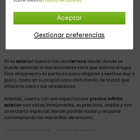
sobre nuestra
Política de cookies.
visitante. Presenta
chimenea, cocina equipada con
todos los utensilios y baño completo.
Cuenta también
con aire acondicionado y se encuentra en el punto mas
Aceptar
alto de toda la finca por lo que podréis gozar de
increíbles y maravillosas vistas
, las mejores de todo el
lugar. También cuenta con
sofá-cama, mesa comedor y
Gestionar preferencias
detalles en madera.
En la habitación dispone de
armario, sillas y amplia cama matrimonial.
En su
exterior
cuenta con una
terraza
desde donde se
puede apreciar la impresionante vista que adorna el lugar.
Este alojamiento es perfecto para relajarse y sentirse muy a
gusto, como en su propia casa disfrutando de la paz que
ofrece la casa y sus alrededores.
Además, cuenta con una espectacular
piscina infinita
exterior
con vistas inmejorables, es preciosa, amplia y con
un encanto especial; donde podrás nadar y relajarte
contemplando las maravillas del entorno.
Casas Rurales Islas Baleares
Casas Rurales Mallorca