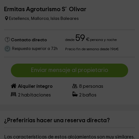
Ermitas Agroturismo S´Olivar
Estellencs, Mallorca, Islas Baleares
59
€
Contacto directo
desde
persona y noche
Respuesta superior a 72h
Precio fin de semana desde 196€
Enviar mensaje al propietario
Alquiler íntegro
8
personas
2
habitaciones
2
baños
¿Preferirías hacer una reserva directa?
Las características de estos alojamientos son muy similares.