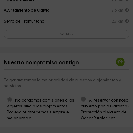
Ayuntamiento de Calviá
2,5 km
Serra de Tramuntana
2,7 km
Ermita De San Onofre
2,8 km
Más
Font des pi
3,1 km
Kirche Banyalbufar
4,4 km
Nuestro compromiso contigo
Ayuntamiento de Banyalbufar
4,4 km
Banyalbufar
4,5 km
Te garantizamos la mejor calidad de nuestros alojamientos y
servicios
La Reserva Puig de Galatzó
4,6 km
Sa Volta des General
5,1 km
No cargamos comisiones a los 
Al reservar con nosotr
viajeros, sino a los alojamientos. 
cubierto por la Garantía de
Park des petits
5,3 km
Por eso te ofrecemos siempre el 
Protección al viajero de 
mejor precio.
CasasRurales.net
Ayuntamiento de Puigpunyent
5,3 km
Parròquia Assumpció de Nostra Senyora
5,4 km