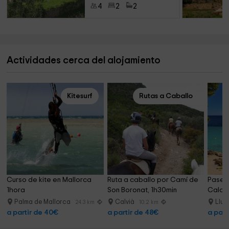
4
2
2
Actividades cerca del alojamiento
Kitesurf
Rutas a Caballo
Curso de kite en Mallorca 
Ruta a caballo por Camí de 
Paseo 
1hora
Son Boronat, 1h30min
Cala I
Palma de Mallorca
Calvià
Llu
24.3 km
10.2 km
a partir de 40€
a partir de 48€
a part