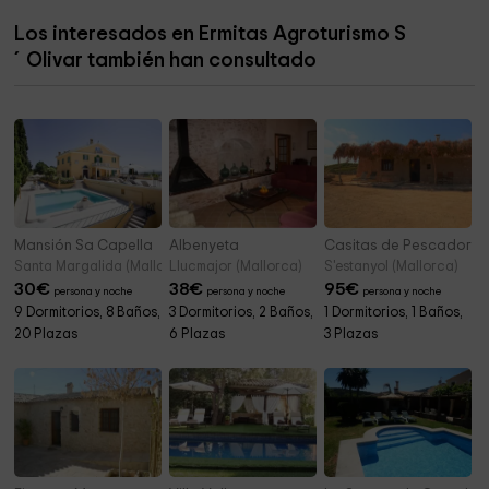
Los interesados en Ermitas Agroturismo S
Parroquia de Galilea
5,7 km
´Olivar también han consultado
Granja De Esporles
7,0 km
Mansión Sa Capella
Albenyeta
Casitas de Pescadores-
Santa Margalida (Mallorca)
Llucmajor (Mallorca)
S'estanyol (Mallorca)
30
€
38
€
95
€
persona y noche
persona y noche
persona y noche
9 Dormitorios, 8 Baños,
3 Dormitorios, 2 Baños,
1 Dormitorios, 1 Baños,
20 Plazas
6 Plazas
3 Plazas