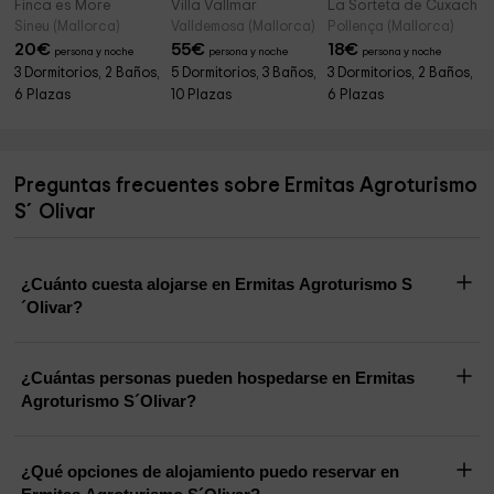
Finca es More
Villa Vallmar
La Sorteta de Cuxach
Sineu (Mallorca)
Valldemosa (Mallorca)
Pollença (Mallorca)
20
€
55
€
18
€
persona y noche
persona y noche
persona y noche
3 Dormitorios, 2 Baños,
5 Dormitorios, 3 Baños,
3 Dormitorios, 2 Baños,
6 Plazas
10 Plazas
6 Plazas
Preguntas frecuentes sobre Ermitas Agroturismo
S´Olivar
¿Cuánto cuesta alojarse en Ermitas Agroturismo S
´Olivar?
¿Cuántas personas pueden hospedarse en Ermitas
Agroturismo S´Olivar?
¿Qué opciones de alojamiento puedo reservar en