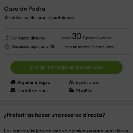
Casa de Pedra
Estellencs, Mallorca, Islas Baleares
30
€
Contacto directo
desde
persona y noche
Respuesta superior a 72h
Precio fin de semana desde 356€
Enviar mensaje al propietario
Alquiler íntegro
6
personas
2
habitaciones
2
baños
¿Preferirías hacer una reserva directa?
Las características de estos alojamientos son muy similares.