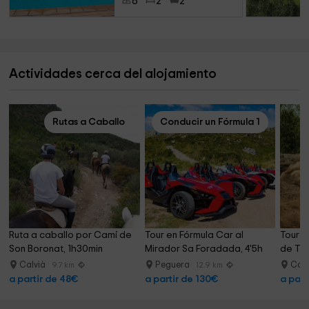
8
2
2
Actividades cerca del alojamiento
Rutas a Caballo
Conducir un Fórmula 1
Ruta a caballo por Camí de 
Tour en Fórmula Car al 
Tour e
Son Boronat, 1h30min
Mirador Sa Foradada, 4'5h
de Tra
Calvià
Peguera
Cal
9.7 km
12.9 km
a partir de 48€
a partir de 130€
a part