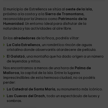
El municipio de Estrellencs se sitúa al
oeste de la isla
,
próximo a la costa y a la
Sierra de Tramontana
,
reconocida por la Unesco
como
Patrimonio de la
Humanidad
. Un entorno ideal para disfrutar de la
naturaleza y las actividades al aire libre.
En los
alrededores
de la finca, podréis viitar:
La Cala Estrellencs
, un romántico rincón de aguas
cristalina donde observaréis atardecere de película.
El Galatzó
, una montaña que ha dado origen a un número
de leyendas y mitos.
Nos encontramos a menos de una hora de
Palma de
Mallorca
, la capital de la isla. Entre lo lugares
imprescindibles de esta hermosa ciudad, no os podéis
perder:
La Catedral de Santa María
, su monumento más icónico.
Las Cuevas del Drach
, todo un espectáculo de luces y
sombras.