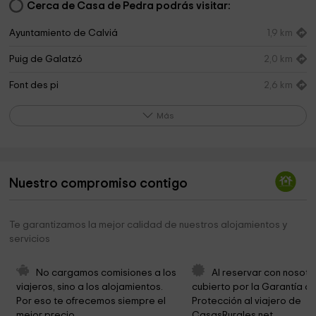
Cerca de Casa de Pedra podrás visitar:
Ayuntamiento de Calviá
1,9 km
Puig de Galatzó
2,0 km
Font des pi
2,6 km
Ermita De San Onofre
3,0 km
Más
Serra de Tramuntana
3,4 km
La Reserva Puig de Galatzó
4,1 km
Nuestro compromiso contigo
Park des petits
5,1 km
Kirche Banyalbufar
5,1 km
Te garantizamos la mejor calidad de nuestros alojamientos y
servicios
Ayuntamiento de Banyalbufar
5,1 km
Ayuntamiento de Puigpunyent
5,2 km
No cargamos comisiones a los 
Al reservar con nosotr
viajeros, sino a los alojamientos. 
cubierto por la Garantía de
Banyalbufar
5,2 km
Por eso te ofrecemos siempre el 
Protección al viajero de 
mejor precio.
CasasRurales.net