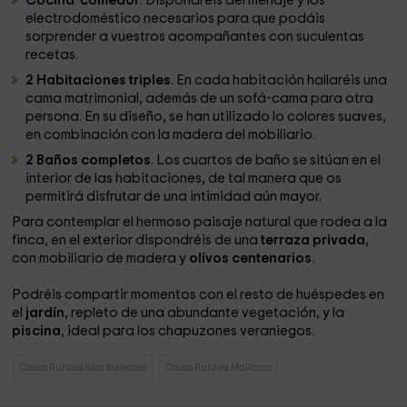
Cocina-comedor
. Dispondréis del menaje y los
electrodoméstico necesarios para que podáis
sorprender a vuestros acompañantes con suculentas
recetas.
2 Habitaciones triples
. En cada habitación hallaréis una
cama matrimonial, además de un sofá-cama para otra
persona. En su diseño, se han utilizado lo colores suaves,
en combinación con la madera del mobiliario.
2 Baños completos
. Los cuartos de baño se sitúan en el
interior de las habitaciones, de tal manera que os
permitirá disfrutar de una intimidad aún mayor.
Para contemplar el hermoso paisaje natural que rodea a la
finca, en el exterior dispondréis de una
terraza privada
,
con mobiliario de madera y
olivos centenarios
.
Podréis compartir momentos con el resto de huéspedes en
el
jardín
, repleto de una abundante vegetación, y la
piscina
, ideal para los chapuzones veraniegos.
Casas Rurales Islas Baleares
Casas Rurales Mallorca