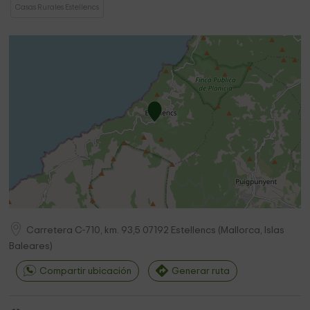
Casas Rurales Estellencs
Carretera C-710, km. 93,5
07192
Estellencs
(
Mallorca, Islas
Baleares
)
Compartir ubicación
Generar ruta