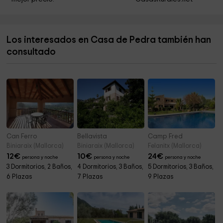
Parroquia de Galilea
5,2 km
Parròquia Assumpció de Nostra Senyora
5,3 km
Los interesados en Casa de Pedra también han
Sa Volta des General
5,8 km
consultado
Granja De Esporles
7,5 km
Can Ferro
Bellavista
Camp Fred
Biniaraix (Mallorca)
Biniaraix (Mallorca)
Felanitx (Mallorca)
12
€
10
€
24
€
persona y noche
persona y noche
persona y noche
3 Dormitorios, 2 Baños,
4 Dormitorios, 3 Baños,
5 Dormitorios, 3 Baños,
6 Plazas
7 Plazas
9 Plazas